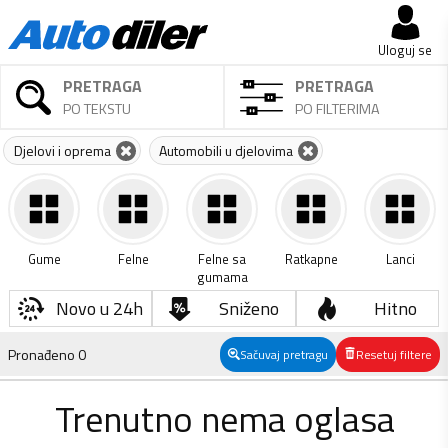
Uloguj se
PRETRAGA
PRETRAGA
PO TEKSTU
PO FILTERIMA
Djelovi i oprema
Automobili u djelovima
Gume
Felne
Felne sa
Ratkapne
Lanci
gumama
Novo u 24h
Sniženo
Hitno
Pronađeno
0
Sačuvaj pretragu
Resetuj filtere
Trenutno nema oglasa