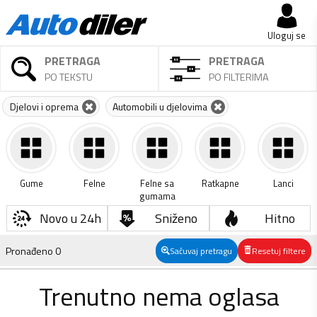
Uloguj se
PRETRAGA
PRETRAGA
PO TEKSTU
PO FILTERIMA
Djelovi i oprema
Automobili u djelovima
Gume
Felne
Felne sa
Ratkapne
Lanci
gumama
Novo u 24h
Sniženo
Hitno
Pronađeno
0
Sačuvaj pretragu
Resetuj filtere
Trenutno nema oglasa