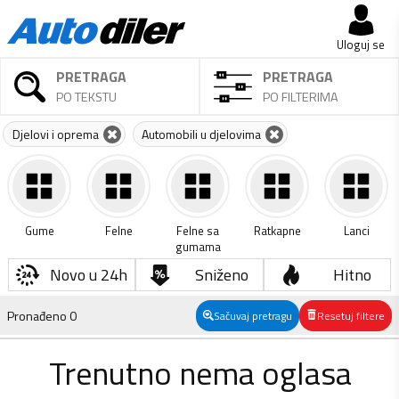
Uloguj se
PRETRAGA
PRETRAGA
PO TEKSTU
PO FILTERIMA
Djelovi i oprema
Automobili u djelovima
Gume
Felne
Felne sa
Ratkapne
Lanci
gumama
Novo u 24h
Sniženo
Hitno
Pronađeno
0
Sačuvaj pretragu
Resetuj filtere
Trenutno nema oglasa