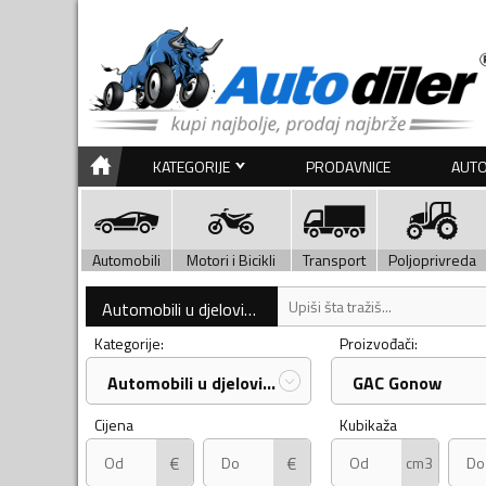
KATEGORIJE
PRODAVNICE
AUTO
Automobili
Motori i Bicikli
Transport
Poljoprivreda
Automobili u djelovima
Kategorije:
Proizvođači:
Automobili u djelovima
GAC Gonow
Cijena
Kubikaža
€
€
cm3