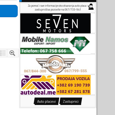
Za pomoć i sve informacije oko otvaranja auto placa i
zastupništva pozovite na 067/733-941
Auto placevi
Zastupnici