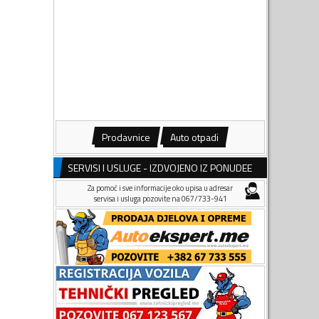
Prodavnice
Auto otpadi
SERVISI I USLUGE - IZDVOJENO IZ PONUDEE
Za pomoć i sve informacije oko upisa u adresar
servisa i usluga pozovite na 067/733-941