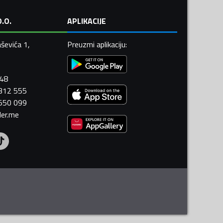
.O.
APLIKACIJE
ševića 1,
Preuzmi aplikaciju
:
448
 312 555
 550 099
ler.me