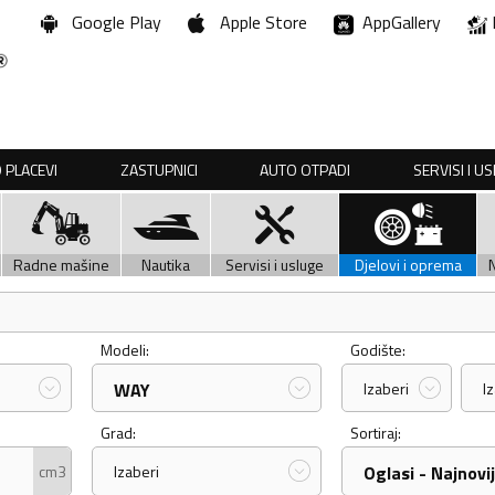
Google Play
Apple Store
AppGallery
 PLACEVI
ZASTUPNICI
AUTO OTPADI
SERVISI I U
Radne mašine
Nautika
Servisi i usluge
Djelovi i oprema
Modeli:
Godište:
WAY
Izaberi
I
Grad:
Sortiraj:
cm3
Izaberi
Oglasi - Najnovij