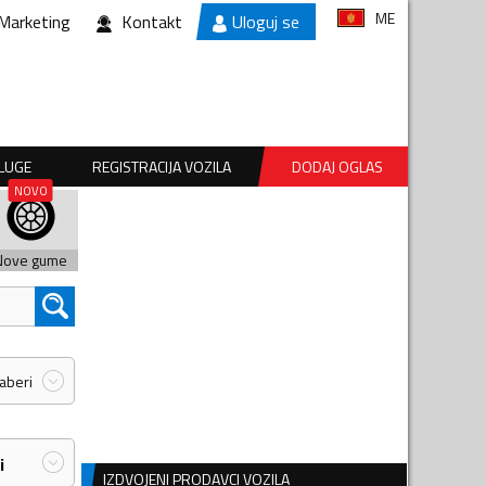
ME
Marketing
Kontakt
Uloguj se
SLUGE
REGISTRACIJA VOZILA
DODAJ OGLAS
Nove gume
zaberi
i
IZDVOJENI PRODAVCI VOZILA