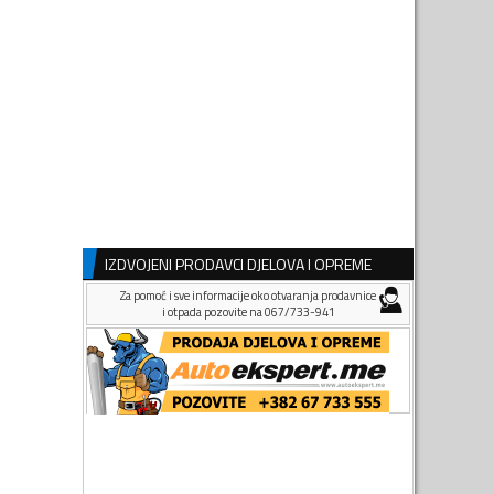
IZDVOJENI PRODAVCI DJELOVA I OPREME
Za pomoć i sve informacije oko otvaranja prodavnice
i otpada pozovite na 067/733-941