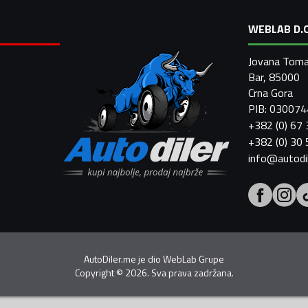
WEBLAB D.O
Jovana Toma
Bar, 85000
Crna Gora
PIB: 03007
+382 (0) 67
+382 (0) 30
info@autodi
AutoDiler.me je dio
WebLab Grupe
Copyright
©
2026. Sva prava zadržana.