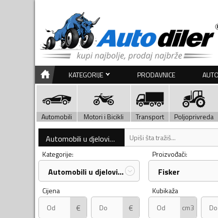
KATEGORIJE
PRODAVNICE
AUTO
Automobili
Motori i Bicikli
Transport
Poljoprivreda
Automobili u djelovima
Kategorije:
Proizvođači:
Automobili u djelovima
Fisker
Cijena
Kubikaža
€
€
cm3