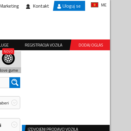
ME
Marketing
Kontakt
Uloguj se
SLUGE
REGISTRACIJA VOZILA
DODAJ OGLAS
Nove gume
zaberi
i
IZDVOJENI PRODAVCI VOZILA