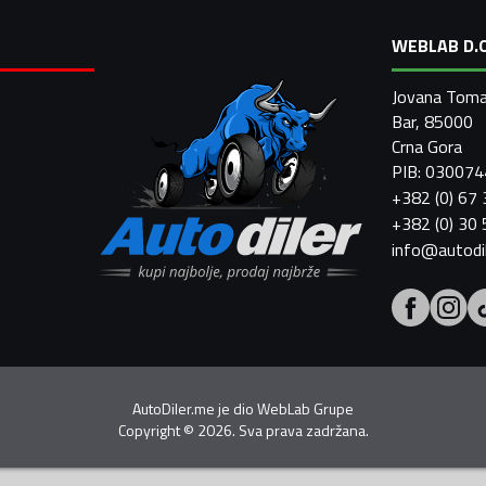
WEBLAB D.O
Jovana Toma
Bar, 85000
Crna Gora
PIB: 03007
+382 (0) 67
+382 (0) 30
info@autodi
AutoDiler.me je dio
WebLab Grupe
Copyright
©
2026. Sva prava zadržana.