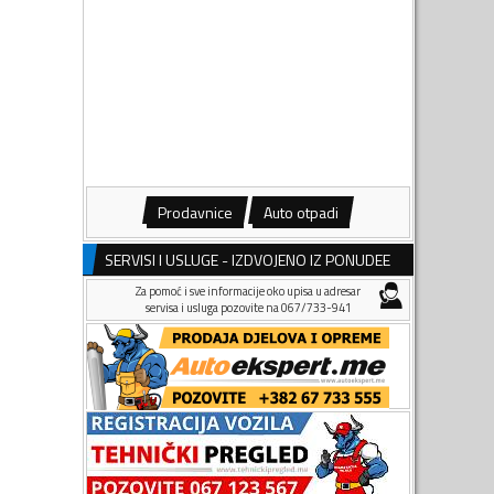
Prodavnice
Auto otpadi
SERVISI I USLUGE - IZDVOJENO IZ PONUDEE
Za pomoć i sve informacije oko upisa u adresar
servisa i usluga pozovite na 067/733-941