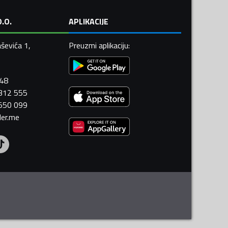
.O.
APLIKACIJE
ševića 1,
Preuzmi aplikaciju
:
448
 312 555
 550 099
ler.me