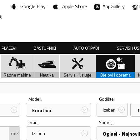
Google Play
Apple Store
AppGallery
 PLACEVI
ZASTUPNICI
AUTO OTPADI
SERVISI I U
Radne mašine
Nautika
Servisi i usluge
Djelovi i oprema
Modeli:
Godište:
Emotion
Izaberi
I
Grad:
Sortiraj:
cm3
Izaberi
Oglasi - Najnovij