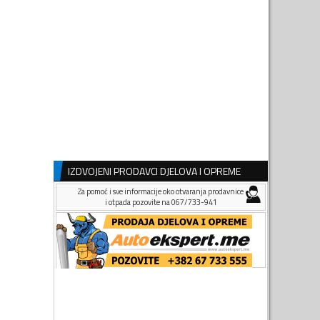
IZDVOJENI PRODAVCI DJELOVA I OPREME
Za pomoć i sve informacije oko otvaranja prodavnice
i otpada pozovite na 067/733-941