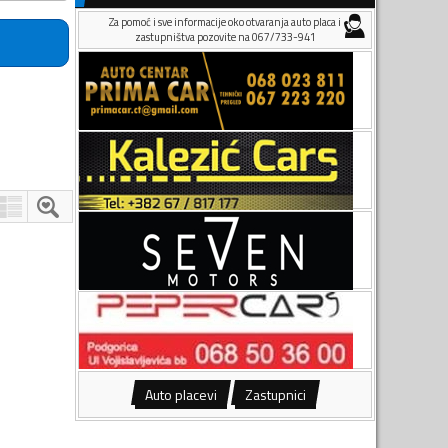
Za pomoć i sve informacije oko otvaranja auto placa i
zastupništva pozovite na 067/733-941
Auto placevi
Zastupnici