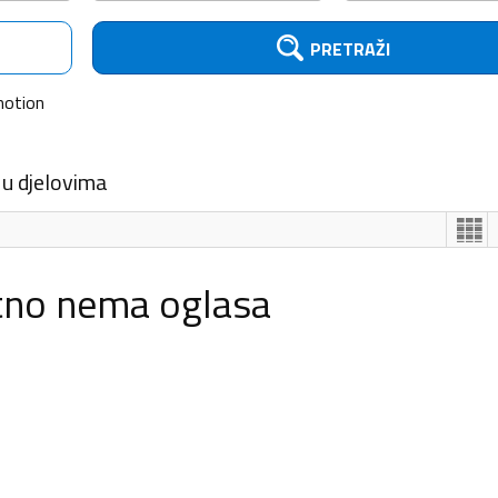
PRETRAŽI
otion
 u djelovima
tno nema oglasa