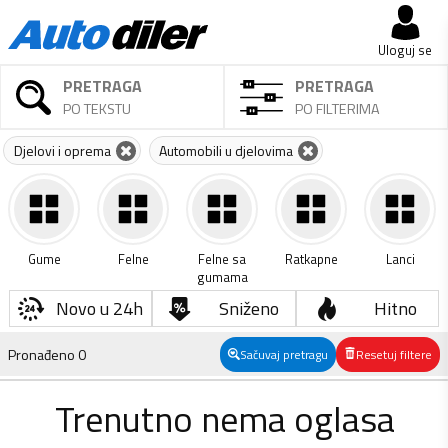
Uloguj se
PRETRAGA
PRETRAGA
PO TEKSTU
PO FILTERIMA
Djelovi i oprema
Automobili u djelovima
Gume
Felne
Felne sa
Ratkapne
Lanci
gumama
Novo u 24h
Sniženo
Hitno
Pronađeno
0
Sačuvaj pretragu
Resetuj filtere
Trenutno nema oglasa