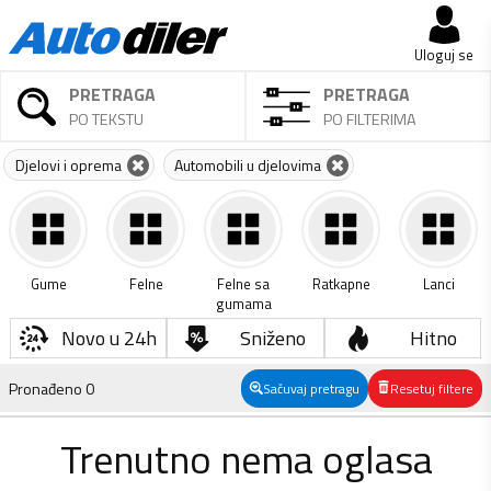
Uloguj se
PRETRAGA
PRETRAGA
PO TEKSTU
PO FILTERIMA
Djelovi i oprema
Automobili u djelovima
Gume
Felne
Felne sa
Ratkapne
Lanci
gumama
Novo u 24h
Sniženo
Hitno
Pronađeno
0
Sačuvaj pretragu
Resetuj filtere
Trenutno nema oglasa