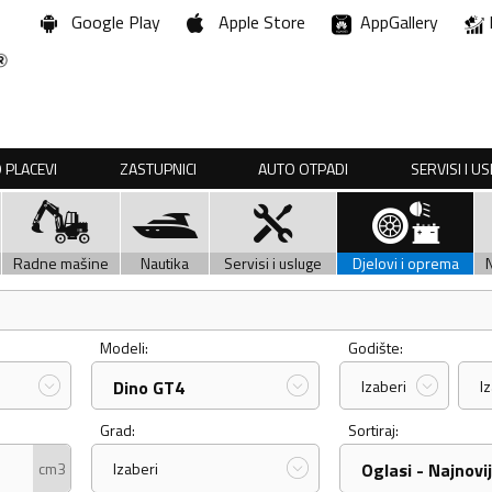
Google Play
Apple Store
AppGallery
 PLACEVI
ZASTUPNICI
AUTO OTPADI
SERVISI I U
Radne mašine
Nautika
Servisi i usluge
Djelovi i oprema
Modeli:
Godište:
Dino GT4
Izaberi
I
Grad:
Sortiraj:
cm3
Izaberi
Oglasi - Najnovij