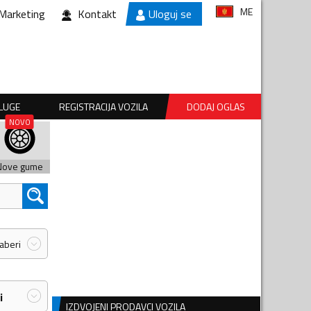
ME
Marketing
Kontakt
Uloguj se
SLUGE
REGISTRACIJA VOZILA
DODAJ OGLAS
Nove gume
zaberi
i
IZDVOJENI PRODAVCI VOZILA