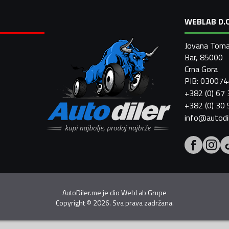
WEBLAB D.O
Jovana Toma
Bar, 85000
Crna Gora
PIB: 03007
+382 (0) 67
+382 (0) 30
info@autodi
AutoDiler.me je dio
WebLab Grupe
Copyright
©
2026. Sva prava zadržana.