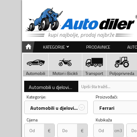
KATEGORIJE
PRODAVNICE
AUTO
Automobili
Motori i Bicikli
Transport
Poljoprivreda
Automobili u djelovima
Kategorije:
Proizvođači:
Automobili u djelovima
Ferrari
Cijena
Kubikaža
€
€
cm3