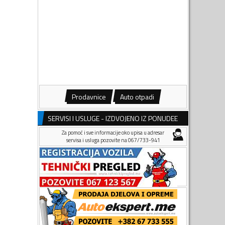
Prodavnice
Auto otpadi
SERVISI I USLUGE - IZDVOJENO IZ PONUDEE
Za pomoć i sve informacije oko upisa u adresar
servisa i usluga pozovite na 067/733-941