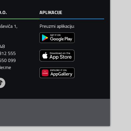
.O.
APLIKACIJE
ševića 1,
Preuzmi aplikaciju
:
448
 312 555
 550 099
ler.me