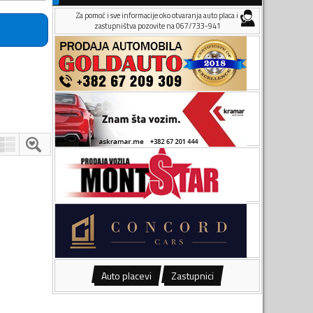
Za pomoć i sve informacije oko otvaranja auto placa i
zastupništva pozovite na 067/733-941
Auto placevi
Zastupnici