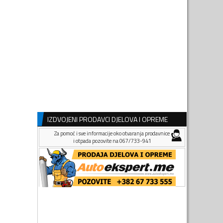
IZDVOJENI PRODAVCI DJELOVA I OPREME
Za pomoć i sve informacije oko otvaranja prodavnice
i otpada pozovite na 067/733-941