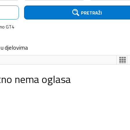
PRETRAŽI
ino GT4
 u djelovima
tno nema oglasa