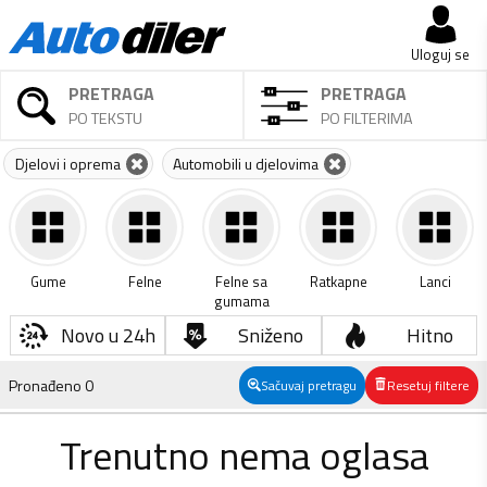
Uloguj se
PRETRAGA
PRETRAGA
PO TEKSTU
PO FILTERIMA
Djelovi i oprema
Automobili u djelovima
Gume
Felne
Felne sa
Ratkapne
Lanci
gumama
Novo u 24h
Sniženo
Hitno
Pronađeno
0
Sačuvaj pretragu
Resetuj filtere
Trenutno nema oglasa