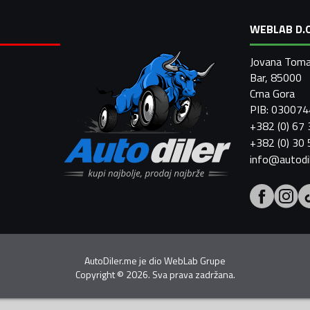
WEBLAB D.O
Jovana Toma
Bar, 85000
Crna Gora
PIB: 03007
+382 (0) 67
+382 (0) 30
info@autodi
AutoDiler.me je dio
WebLab Grupe
Copyright
©
2026. Sva prava zadržana.