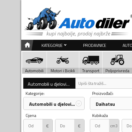
KATEGORIJE
PRODAVNICE
AUTO
Automobili
Motori i Bicikli
Transport
Poljoprivreda
Automobili u djelovima
Kategorije:
Proizvođači:
Automobili u djelovima
Daihatsu
Cijena
Kubikaža
€
€
cm3