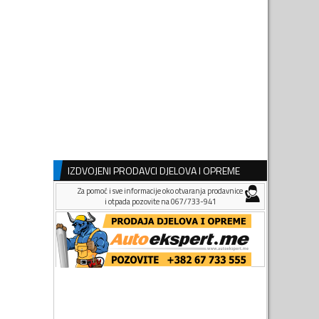
IZDVOJENI PRODAVCI DJELOVA I OPREME
Za pomoć i sve informacije oko otvaranja prodavnice
i otpada pozovite na 067/733-941