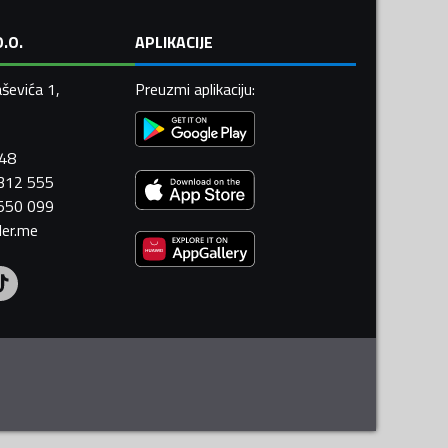
.O.
APLIKACIJE
ševića 1,
Preuzmi aplikaciju
:
448
 312 555
 550 099
ler.me