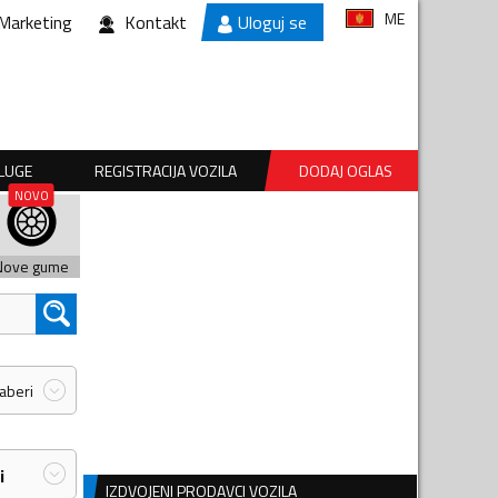
ME
Marketing
Kontakt
Uloguj se
SLUGE
REGISTRACIJA VOZILA
DODAJ OGLAS
Nove gume
zaberi
i
IZDVOJENI PRODAVCI VOZILA