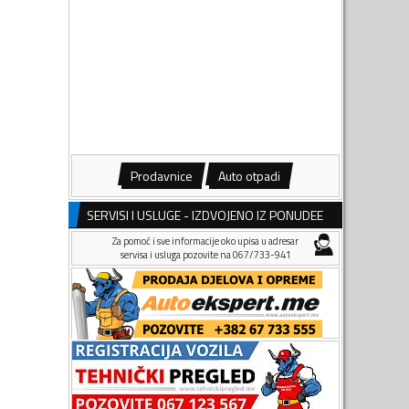
Prodavnice
Auto otpadi
SERVISI I USLUGE - IZDVOJENO IZ PONUDEE
Za pomoć i sve informacije oko upisa u adresar
servisa i usluga pozovite na 067/733-941