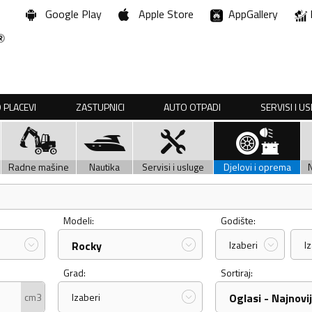
Google Play
Apple Store
AppGallery
 PLACEVI
ZASTUPNICI
AUTO OTPADI
SERVISI I U
Radne mašine
Nautika
Servisi i usluge
Djelovi i oprema
Modeli:
Godište:
Rocky
Izaberi
I
Grad:
Sortiraj:
cm3
Izaberi
Oglasi - Najnovij