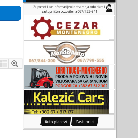
Za pomoć i sve informacije oko otvaranja auto placa i
zastupništva pozovite na 067/733-941
Auto placevi
Zastupnici