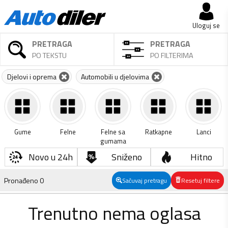
Uloguj se
PRETRAGA
PRETRAGA
PO TEKSTU
PO FILTERIMA
Djelovi i oprema
Automobili u djelovima
Gume
Felne
Felne sa
Ratkapne
Lanci
gumama
Novo u 24h
Sniženo
Hitno
Pronađeno
0
Sačuvaj pretragu
Resetuj filtere
Trenutno nema oglasa