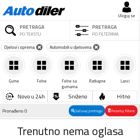
Uloguj se
PRETRAGA
PRETRAGA
PO TEKSTU
PO FILTERIMA
Djelovi i oprema
Automobili u djelovima
Gume
Felne
Felne sa
Ratkapne
Lanci
gumama
Novo u 24h
Sniženo
Hitno
Pronađeno
0
Sačuvaj pretragu
Resetuj filtere
Trenutno nema oglasa