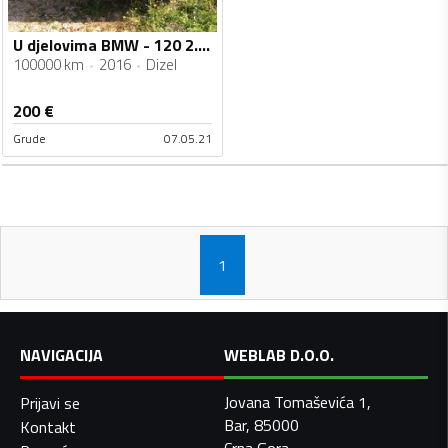
U djelovima BMW - 120 2.0d 2016g
100000 km
2016
Dizel
200
€
Grude
07.05.21
1
NAVIGACIJA
WEBLAB D.O.O.
Jovana Tomaševića 1,
Prijavi se
Bar, 85000
Kontakt
Crna Gora