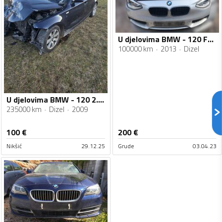
U djelovima BMW - 120 F20 2.0D 2013g
100000 km
2013
Dizel
U djelovima BMW - 120 2.0 d
235000 km
Dizel
2009
100
€
200
€
Nikšić
29.12.25
Grude
03.04.23