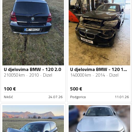
U djelovima BMW - 120 2.0
U djelovima BMW - 120 120 d
210050 km
2010
Dizel
140000 km
2014
Dizel
100
€
500
€
Nikšić
24.07.26
Podgorica
11.01.26