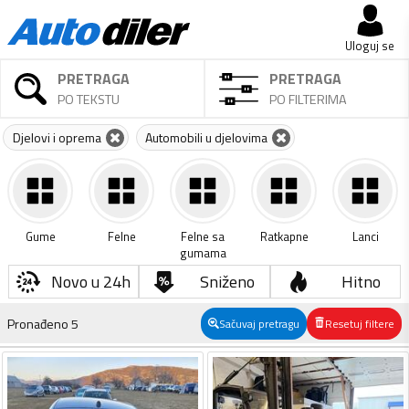
Uloguj se
PRETRAGA
PRETRAGA
PO TEKSTU
PO FILTERIMA
Djelovi i oprema
Automobili u djelovima
Gume
Felne
Felne sa
Ratkapne
Lanci
gumama
Novo u 24h
Sniženo
Hitno
Pronađeno
5
Sačuvaj pretragu
Resetuj filtere