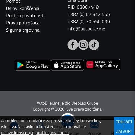
Pomoć
PIB: 03007448
Uslovi korišćenja
+382 (0) 67 312 555
Politika privatnosti
+382 (0) 30 550 099
Prava potrošača
info@autodiler.me
Sigurna trgovina
AutoDiler.me je dio
WebLab Grupe
Copyright
©
2026. Sva prava zadržana.
AutoDiler
koristi kolačiće za pružanje boljeg korisničkog
PRIHVATI
iskustva. Nastavkom korišćenja sajta prihvatate
I
ZATVORI
Pretraga
uslove korišćenja
i
politiku privatnosti
.
Dodaj oglas
Svi oglasi
Poruke
Navigacija