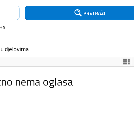
PRETRAŽI
HA
 u djelovima
tno nema oglasa