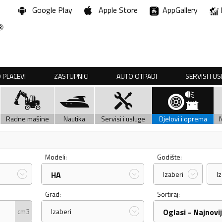
Google Play
Apple Store
AppGallery
 PLACEVI
ZASTUPNICI
AUTO OTPADI
SERVISI I U
Radne mašine
Nautika
Servisi i usluge
Djelovi i oprema
Modeli:
Godište:
HA
Izaberi
I
Grad:
Sortiraj:
cm3
Izaberi
Oglasi - Najnovij