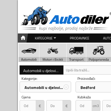
KATEGORIJE
PRODAVNICE
AUTO
Automobili
Motori i Bicikli
Transport
Poljoprivreda
Automobili u djelovima
Kategorije:
Proizvođači:
Automobili u djelovima
Bedford
Cijena
Kubikaža
€
€
cm3