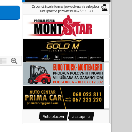
Za pomoć i sve informacije oko otvaranja auto placa i
zastupništva pozovite na 067/733-941
Auto placevi
Zastupnici