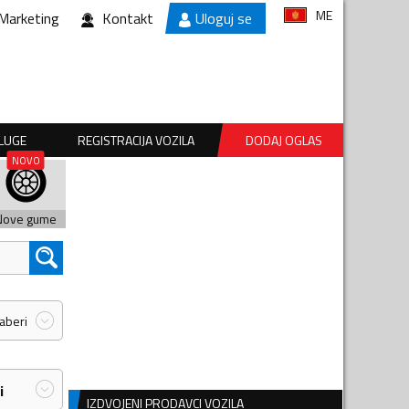
ME
Marketing
Kontakt
Uloguj se
SLUGE
REGISTRACIJA VOZILA
DODAJ OGLAS
Nove gume
zaberi
i
IZDVOJENI PRODAVCI VOZILA