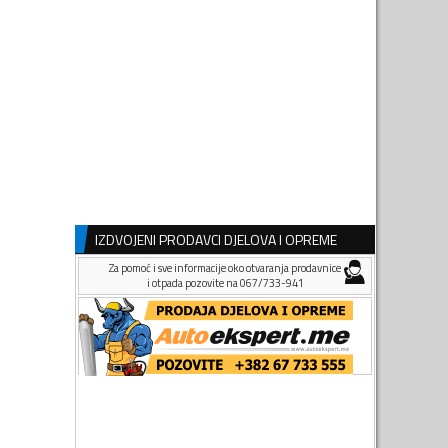
IZDVOJENI PRODAVCI DJELOVA I OPREME
Za pomoć i sve informacije oko otvaranja prodavnice
i otpada pozovite na 067/733-941