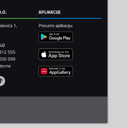
.O.
APLIKACIJE
ševića 1,
Preuzmi aplikaciju
:
448
 312 555
 550 099
ler.me