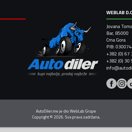
WEBLAB D.O
Jovana Toma
Bar, 85000
Crna Gora
PIB: 03007
+382 (0) 67
+382 (0) 30
info@autodi
AutoDiler.me je dio
WebLab Grupe
Copyright
©
2026. Sva prava zadržana.