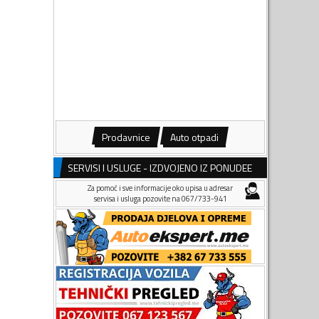
Prodavnice
Auto otpadi
SERVISI I USLUGE - IZDVOJENO IZ PONUDEE
Za pomoć i sve informacije oko upisa u adresar
servisa i usluga pozovite na 067/733-941