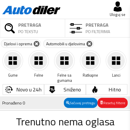
Uloguj se
PRETRAGA
PRETRAGA
PO TEKSTU
PO FILTERIMA
Djelovi i oprema
Automobili u djelovima
Gume
Felne
Felne sa
Ratkapne
Lanci
gumama
Novo u 24h
Sniženo
Hitno
Pronađeno
0
Sačuvaj pretragu
Resetuj filtere
Trenutno nema oglasa