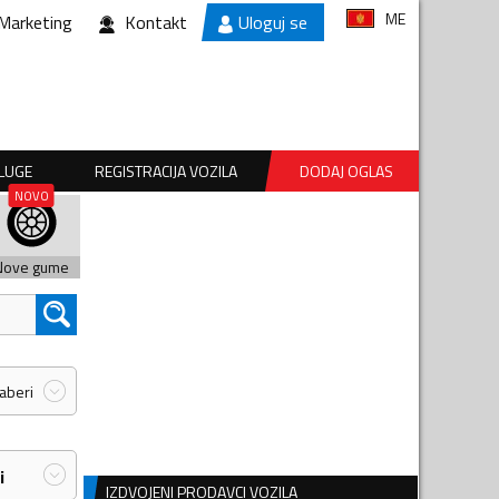
ME
Marketing
Kontakt
Uloguj se
SLUGE
REGISTRACIJA VOZILA
DODAJ OGLAS
Nove gume
zaberi
i
IZDVOJENI PRODAVCI VOZILA