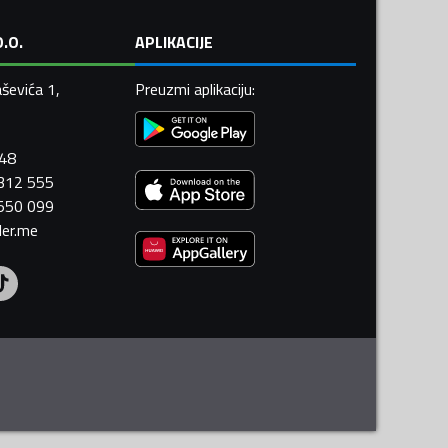
.O.
APLIKACIJE
ševića 1,
Preuzmi aplikaciju
:
448
 312 555
 550 099
ler.me