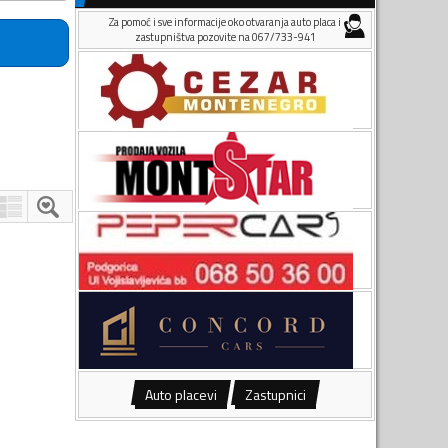
Za pomoć i sve informacije oko otvaranja auto placa i
zastupništva pozovite na 067/733-941
Auto placevi
Zastupnici