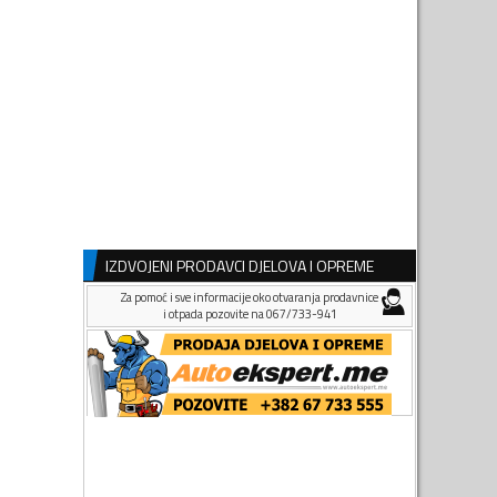
IZDVOJENI PRODAVCI DJELOVA I OPREME
Za pomoć i sve informacije oko otvaranja prodavnice
i otpada pozovite na 067/733-941