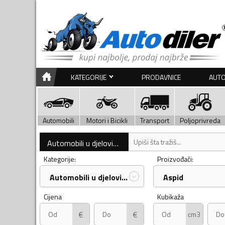
KATEGORIJE
PRODAVNICE
AUTO
Automobili
Motori i Bicikli
Transport
Poljoprivreda
Automobili u djelovima
Kategorije:
Proizvođači:
Automobili u djelovima
Aspid
Cijena
Kubikaža
€
€
cm3