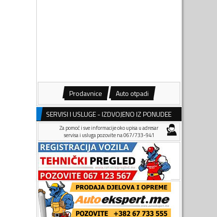
Prodavnice
Auto otpadi
SERVISI I USLUGE - IZDVOJENO IZ PONUDEE
Za pomoć i sve informacije oko upisa u adresar
servisa i usluga pozovite na 067/733-941