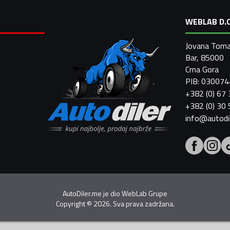
WEBLAB D.O
Jovana Toma
Bar, 85000
Crna Gora
PIB: 03007
+382 (0) 67
+382 (0) 30
info@autodi
AutoDiler.me je dio
WebLab Grupe
Copyright
©
2026. Sva prava zadržana.