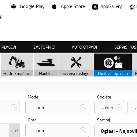
Google Play
Apple Store
AppGallery
 PLACEVI
ZASTUPNICI
AUTO OTPADI
SERVISI I U
Radne mašine
Nautika
Servisi i usluge
Djelovi i oprema
Modeli:
Godište:
Izaberi
Izaberi
I
Grad:
Sortiraj:
cm3
Izaberi
Oglasi - Najnovij