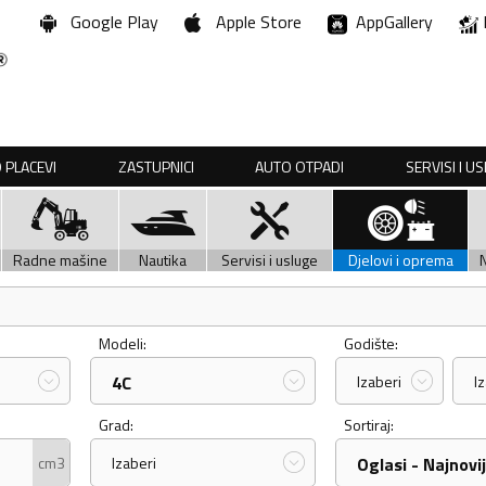
Google Play
Apple Store
AppGallery
 PLACEVI
ZASTUPNICI
AUTO OTPADI
SERVISI I U
Radne mašine
Nautika
Servisi i usluge
Djelovi i oprema
Modeli:
Godište:
4C
Izaberi
I
Grad:
Sortiraj:
cm3
Izaberi
Oglasi - Najnovij