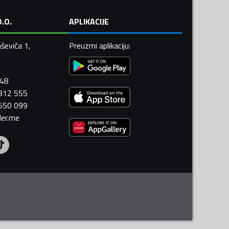
.O.
APLIKACIJE
ševića 1,
Preuzmi aplikaciju
:
448
 312 555
 550 099
ler.me