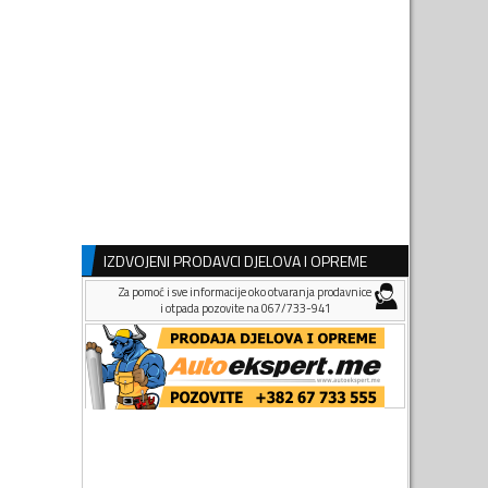
IZDVOJENI PRODAVCI DJELOVA I OPREME
Za pomoć i sve informacije oko otvaranja prodavnice
i otpada pozovite na 067/733-941