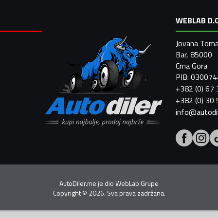
WEBLAB D.O
Jovana Toma
Bar, 85000
Crna Gora
PIB: 03007
+382 (0) 67
+382 (0) 30
info@autodi
AutoDiler.me je dio
WebLab Grupe
Copyright
©
2026. Sva prava zadržana.