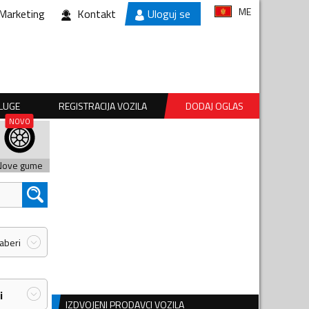
ME
Marketing
Kontakt
Uloguj se
SLUGE
REGISTRACIJA VOZILA
DODAJ OGLAS
Nove gume
zaberi
i
IZDVOJENI PRODAVCI VOZILA