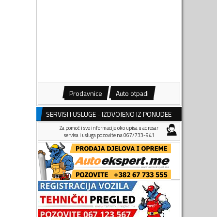
Prodavnice
Auto otpadi
SERVISI I USLUGE - IZDVOJENO IZ PONUDEE
Za pomoć i sve informacije oko upisa u adresar
servisa i usluga pozovite na 067/733-941