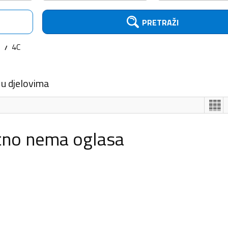
PRETRAŽI
o
4C
 u djelovima
tno nema oglasa