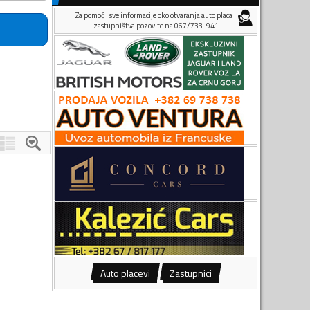
Za pomoć i sve informacije oko otvaranja auto placa i
zastupništva pozovite na 067/733-941
Auto placevi
Zastupnici