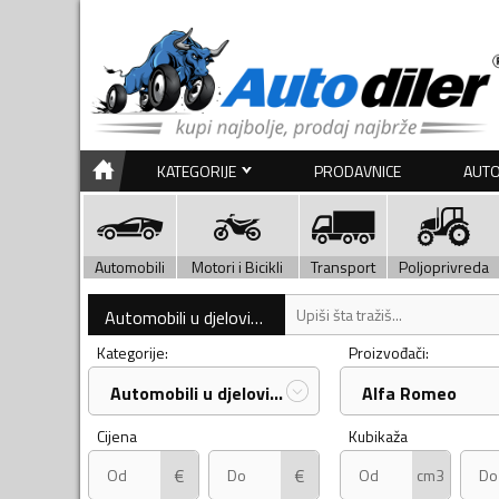
KATEGORIJE
PRODAVNICE
AUTO
Automobili
Motori i Bicikli
Transport
Poljoprivreda
Automobili u djelovima
Kategorije:
Proizvođači:
Automobili u djelovima
Alfa Romeo
Cijena
Kubikaža
€
€
cm3