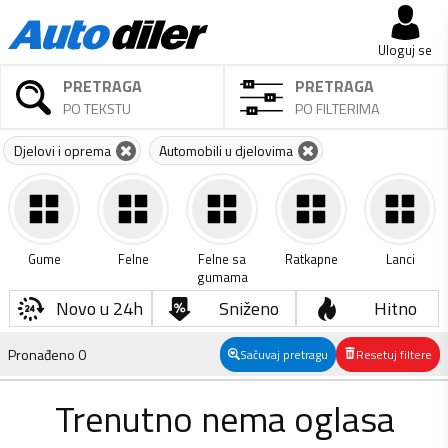
Uloguj se
PRETRAGA
PRETRAGA
PO TEKSTU
PO FILTERIMA
Djelovi i oprema
Automobili u djelovima
Gume
Felne
Felne sa
Ratkapne
Lanci
gumama
Novo u 24h
Sniženo
Hitno
Pronađeno
0
Sačuvaj pretragu
Resetuj filtere
Trenutno nema oglasa