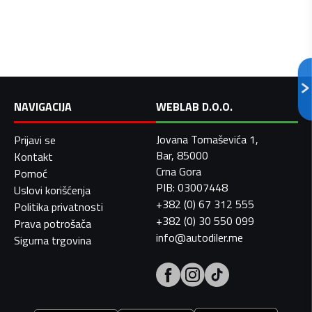
NAVIGACIJA
WEBLAB D.O.O.
Jovana Tomaševića 1,
Prijavi se
Bar, 85000
Kontakt
Crna Gora
Pomoć
PIB: 03007448
Uslovi korišćenja
+382 (0) 67 312 555
Politika privatnosti
+382 (0) 30 550 099
Prava potrošača
info@autodiler.me
Sigurna trgovina