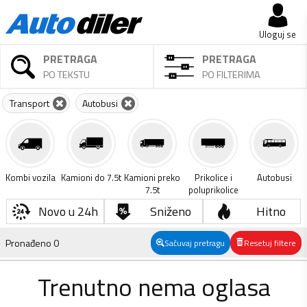
Uloguj se
PRETRAGA
PRETRAGA
PO TEKSTU
PO FILTERIMA
Transport
Autobusi
Kombi vozila
Kamioni do 7.5t
Kamioni preko
Prikolice i
Autobusi
7.5t
poluprikolice
Novo u 24h
Sniženo
Hitno
Pronađeno
0
Sačuvaj pretragu
Resetuj filtere
Trenutno nema oglasa