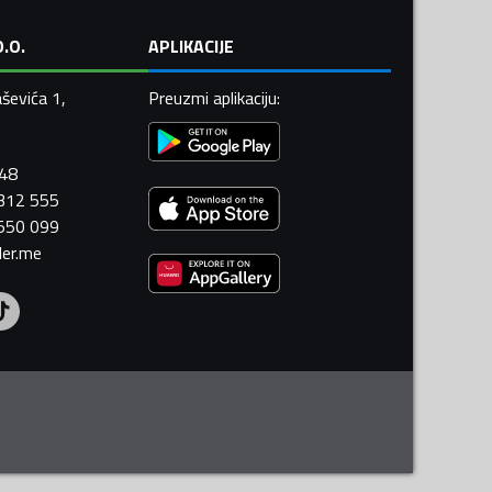
.O.
APLIKACIJE
ševića 1,
Preuzmi aplikaciju
:
448
 312 555
 550 099
ler.me