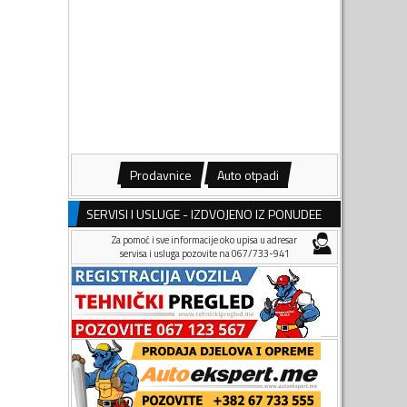
Prodavnice
Auto otpadi
SERVISI I USLUGE - IZDVOJENO IZ PONUDEE
Za pomoć i sve informacije oko upisa u adresar
servisa i usluga pozovite na 067/733-941