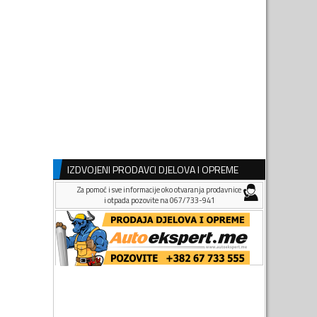
IZDVOJENI PRODAVCI DJELOVA I OPREME
Za pomoć i sve informacije oko otvaranja prodavnice
i otpada pozovite na 067/733-941