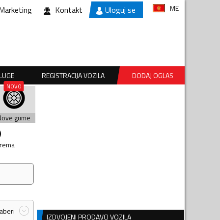
ME
Marketing
Kontakt
Uloguj se
SLUGE
REGISTRACIJA VOZILA
DODAJ OGLAS
Nove gume
prema
zaberi
IZDVOJENI PRODAVCI VOZILA