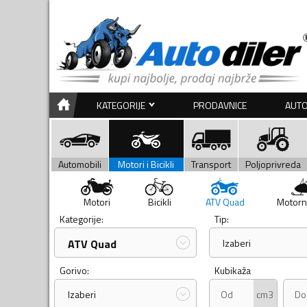
KATEGORIJE
PRODAVNICE
AUTO
Automobili
Motori i Bicikli
Transport
Poljoprivreda
Motori
Bicikli
ATV Quad
Motorn
Kategorije:
Tip:
ATV Quad
Izaberi
Gorivo:
Kubikaža
cm3
Izaberi