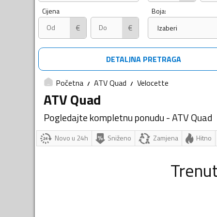
Cijena
Boja:
€
€
Izaberi
DETALJNA PRETRAGA
Početna
ATV Quad
Velocette
ATV Quad
Pogledajte kompletnu ponudu - ATV Quad
Novo u 24h
Sniženo
Zamjena
Hitno
Trenu