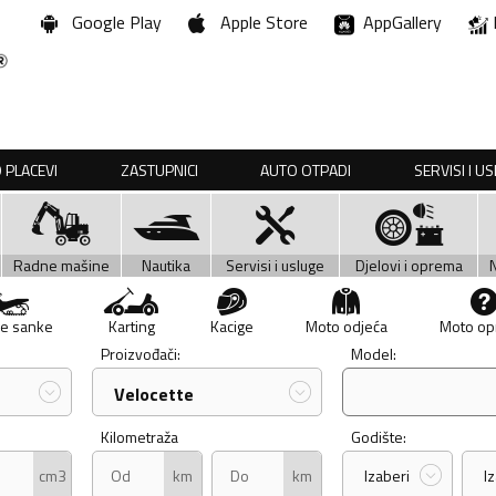
Google Play
Apple Store
AppGallery
 PLACEVI
ZASTUPNICI
AUTO OTPADI
SERVISI I U
Radne mašine
Nautika
Servisi i usluge
Djelovi i oprema
e sanke
Karting
Kacige
Moto odjeća
Moto o
Proizvođači:
Model:
Velocette
Kilometraža
Godište:
cm3
km
km
Izaberi
I