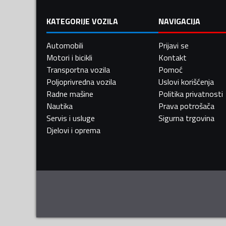
KATEGORIJE VOZILA
NAVIGACIJA
Automobili
Prijavi se
Motori i bicikli
Kontakt
Transportna vozila
Pomoć
Poljoprivredna vozila
Uslovi korišćenja
Radne mašine
Politika privatnosti
Nautika
Prava potrošača
Servis i usluge
Sigurna trgovina
Djelovi i oprema