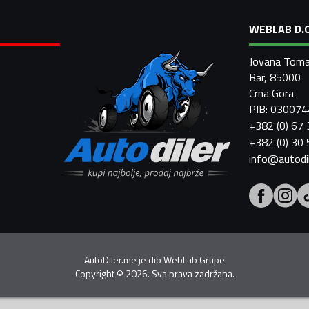
WEBLAB D.O
Jovana Toma
Bar, 85000
Crna Gora
PIB: 03007
+382 (0) 67
+382 (0) 30
info@autodi
AutoDiler.me je dio
WebLab Grupe
Copyright
©
2026. Sva prava zadržana.