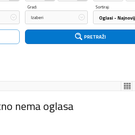
Grad:
Sortiraj:
Izaberi
Oglasi - Najnovij
PRETRAŽI
tno nema oglasa