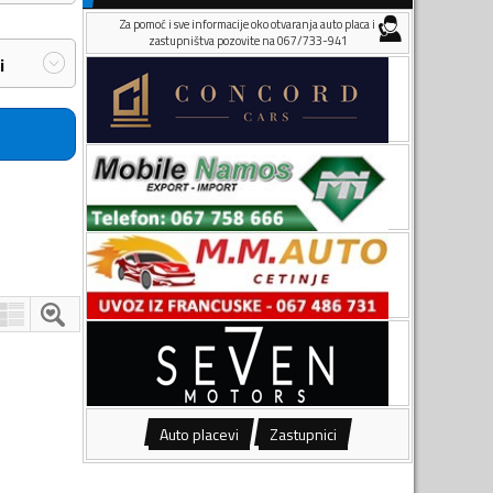
Za pomoć i sve informacije oko otvaranja auto placa i
zastupništva pozovite na 067/733-941
i
Auto placevi
Zastupnici