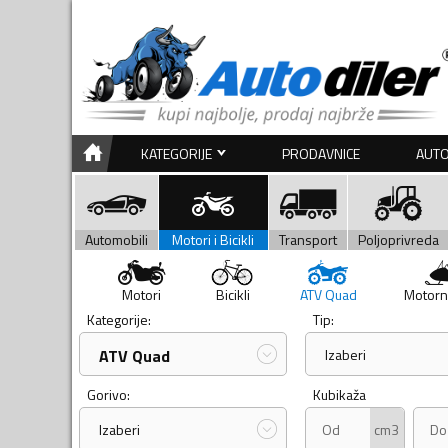
KATEGORIJE
PRODAVNICE
AUTO
Automobili
Motori i Bicikli
Transport
Poljoprivreda
Motori
Bicikli
ATV Quad
Motorn
Kategorije:
Tip:
ATV Quad
Izaberi
Gorivo:
Kubikaža
cm3
Izaberi