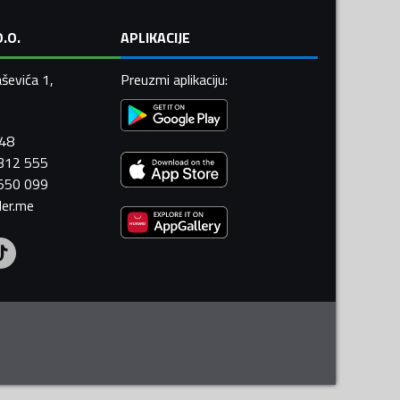
.O.
APLIKACIJE
ševića 1,
Preuzmi aplikaciju
:
448
 312 555
 550 099
ler.me