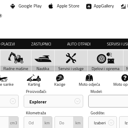
Google Play
Apple Store
AppGallery
 PLACEVI
ZASTUPNICI
AUTO OTPADI
SERVISI I U
Radne mašine
Nautika
Servisi i usluge
Djelovi i oprema
e sanke
Karting
Kacige
Moto odjeća
Moto o
Proizvođači:
Model:
Explorer
Kilometraža
Godište:
cm3
km
km
Izaberi
I