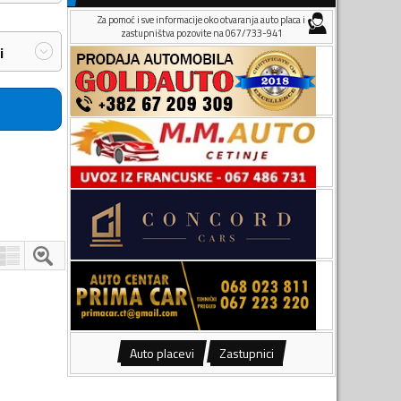
Za pomoć i sve informacije oko otvaranja auto placa i
zastupništva pozovite na 067/733-941
i
Auto placevi
Zastupnici