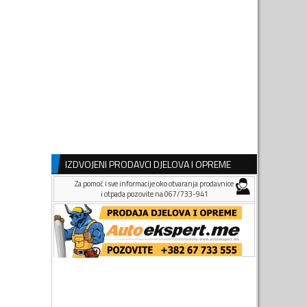
IZDVOJENI PRODAVCI DJELOVA I OPREME
Za pomoć i sve informacije oko otvaranja prodavnice
i otpada pozovite na 067/733-941