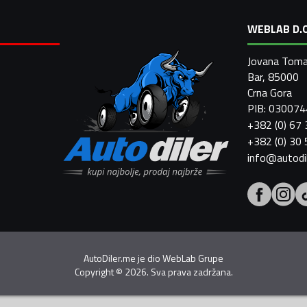
WEBLAB D.O
Jovana Toma
Bar, 85000
Crna Gora
PIB: 03007
+382 (0) 67
+382 (0) 30
info@autodi
AutoDiler.me je dio
WebLab Grupe
Copyright
©
2026. Sva prava zadržana.