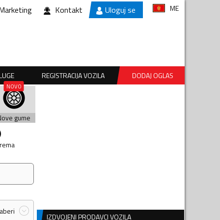
ME
Marketing
Kontakt
Uloguj se
SLUGE
REGISTRACIJA VOZILA
DODAJ OGLAS
Nove gume
prema
zaberi
IZDVOJENI PRODAVCI VOZILA