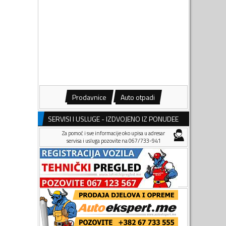
Prodavnice
Auto otpadi
SERVISI I USLUGE - IZDVOJENO IZ PONUDEE
Za pomoć i sve informacije oko upisa u adresar
servisa i usluga pozovite na 067/733-941