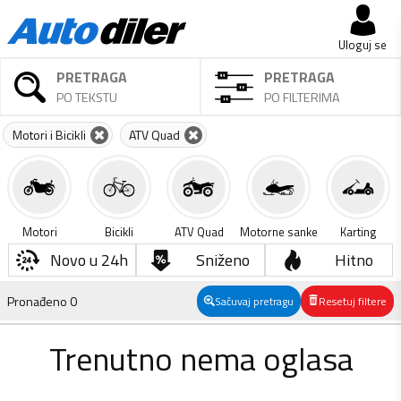
Uloguj se
PRETRAGA
PRETRAGA
PO TEKSTU
PO FILTERIMA
Motori i Bicikli
ATV Quad
Motori
Bicikli
ATV Quad
Motorne sanke
Karting
Novo u 24h
Sniženo
Hitno
Pronađeno
0
Sačuvaj pretragu
Resetuj filtere
Trenutno nema oglasa