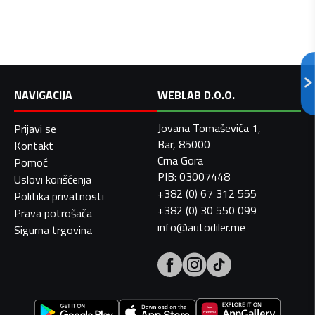
NAVIGACIJA
WEBLAB D.O.O.
Jovana Tomaševića 1,
Prijavi se
Bar, 85000
Kontakt
Crna Gora
Pomoć
PIB: 03007448
Uslovi korišćenja
+382 (0) 67 312 555
Politika privatnosti
+382 (0) 30 550 099
Prava potrošača
info@autodiler.me
Sigurna trgovina