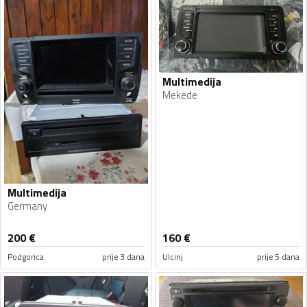
Multimedija
Mekede
Multimedija
Germany
200
€
160
€
Podgorica
prije 3 dana
Ulcinj
prije 5 dana