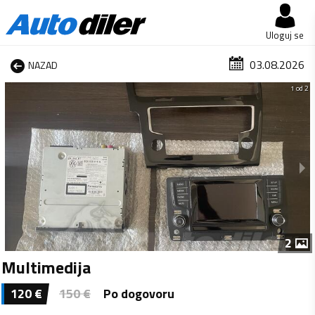
Uloguj se
03.08.2026
NAZAD
1 od 2
2
Multimedija
120
€
150
€
Po dogovoru