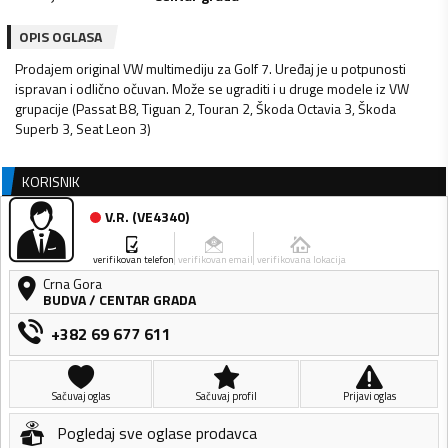
OPIS OGLASA
Prodajem original VW multimediju za Golf 7. Uređaj je u potpunosti
ispravan i odlično očuvan. Može se ugraditi i u druge modele iz VW
grupacije (Passat B8, Tiguan 2, Touran 2, Škoda Octavia 3, Škoda
Superb 3, Seat Leon 3)
KORISNIK
V.R.
(
VE4340
)
verifikovan telefon
verifikovan email
verifikovana lokacija
Crna Gora
BUDVA
/
CENTAR GRADA
+382 69 677 611
Sačuvaj oglas
Sačuvaj profil
Prijavi oglas
Pogledaj sve oglase prodavca