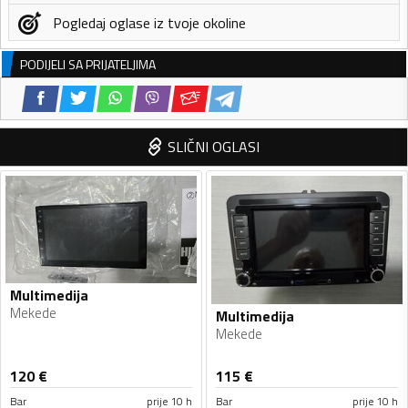
Pogledaj oglase iz tvoje okoline
PODIJELI SA PRIJATELJIMA
SLIČNI OGLASI
Multimedija
Mekede
Multimedija
Mekede
120
€
115
€
Bar
prije 10 h
Bar
prije 10 h