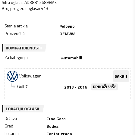
Šifra oglasa
:
AD388126898ME
Broj pregleda oglasa
:
443
Stanje artikla
:
Polovno
Proizvođač
:
OEMVW
KOMPATIBILNOSTI
Za kategoriju
:
Automobili
Volkswagen
SAKRIJ
Golf 7
2013 - 2016
PRIKAŽI VIŠE
LOKACIJA OGLASA
Država
Crna Gora
Grad
Budva
Lokacija
Centar grada