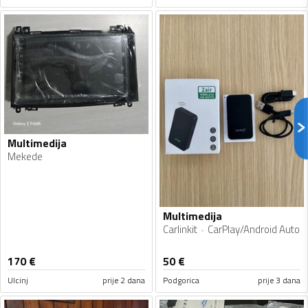
Multimedija
Mekede
Multimedija
Carlinkit
CarPlay/Android Auto
170
€
50
€
Ulcinj
prije 2 dana
Podgorica
prije 3 dana