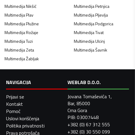
Multimedija
Nikšić
Multimedija
Petnjica
Multimedija
Plav
Multimedija
Pljevlja
Multimedija
Plužine
Multimedija
Podgorica
Multimedija
Rožaje
Multimedija
Tivat
Multimedija
Tuzi
Multimedija
Ulcinj
Multimedija
Zeta
Multimedija
Šavnik
Multimedija
Žabljak
NAVIGACIJA
WEBLAB D.O.O.
Jovana Tomaševića 1,
Prijavi se
Bar, 85000
Kontakt
Crna Gora
Pomoć
PIB: 03007448
Uslovi korišćenja
+382 (0) 67 312 555
Politika privatnosti
+382 (0) 30 550 099
Prava potrošača