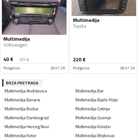
Multimedija
Toyota
Multimedija
Volkswagen
40
€
60
€
220
€
Podgorica
28.07.26
Podgorica
28.07.26
BRZA PRETRAGA
Multimedija
Andrijevica
Multimedija
Bar
Multimedija
Berane
Multimedija
Bijelo Polje
Multimedija
Budva
Multimedija
Cetinje
Multimedija
Danilovgrad
Multimedija
Gusinje
Multimedija
Herceg Novi
Multimedija
Kolašin
Multimedija
Kotor
Multimedija
Mojkovac