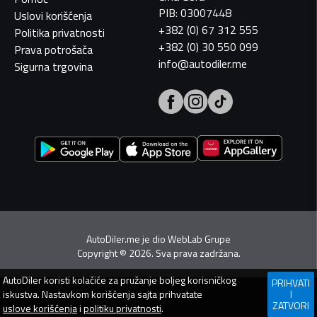
PIB: 03007448
Uslovi korišćenja
+382 (0) 67 312 555
Politika privatnosti
+382 (0) 30 550 099
Prava potrošača
info@autodiler.me
Sigurna trgovina
AutoDiler.me je dio
WebLab Grupe
Copyright
©
2026. Sva prava zadržana.
AutoDiler
koristi kolačiće za pružanje boljeg korisničkog
PRIHVATI
iskustva. Nastavkom korišćenja sajta prihvatate
I
ZATVORI
uslove korišćenja
i
politiku privatnosti
.