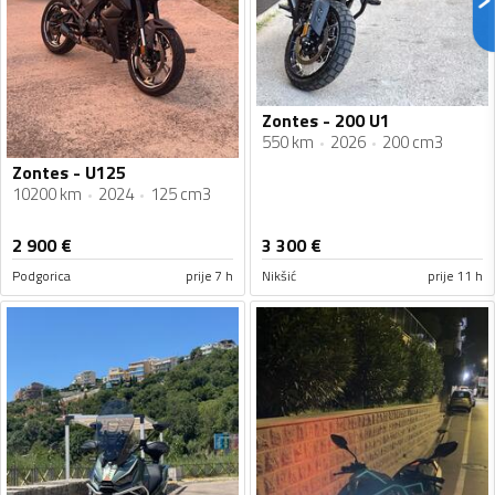
Zontes - 200 U1
550 km
2026
200 cm3
Zontes - U125
10200 km
2024
125 cm3
2 900
€
3 300
€
Podgorica
prije 7 h
Nikšić
prije 11 h