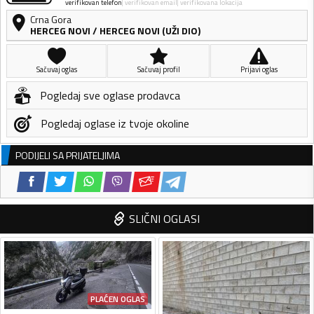
verifikovan telefon
verifikovan email
verifikovana lokacija
Crna Gora
HERCEG NOVI
/
HERCEG NOVI (UŽI DIO)
Sačuvaj oglas
Sačuvaj profil
Prijavi oglas
Pogledaj sve oglase prodavca
Pogledaj oglase iz tvoje okoline
PODIJELI SA PRIJATELJIMA
SLIČNI OGLASI
PLAĆEN OGLAS