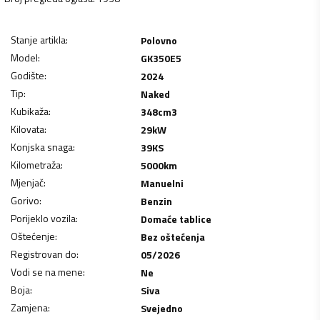
Stanje artikla
:
Polovno
Model
:
GK350E5
Godište
:
2024
Tip
:
Naked
Kubikaža
:
348
cm3
Kilovata
:
29
kW
Konjska snaga
:
39
KS
Kilometraža
:
5000
km
Mjenjač
:
Manuelni
Gorivo
:
Benzin
Porijeklo vozila
:
Domaće tablice
Oštećenje
:
Bez oštećenja
Registrovan do
:
05/2026
Vodi se na mene
:
Ne
Boja
:
Siva
Zamjena
:
Svejedno