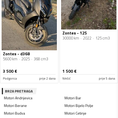
Zontes - 125
30000 km
2022
125 cm3
Zontes - d368
5600 km
2025
368 cm3
3 500
€
1 500
€
Podgorica
prije 2 dana
Nikšić
prije 5 dana
BRZA PRETRAGA
Motori
Andrijevica
Motori
Bar
Motori
Berane
Motori
Bijelo Polje
Motori
Budva
Motori
Cetinje