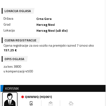
LOKACIJA OGLASA
Država
Crna Gora
Grad
Herceg Novi
Lokacija
Herceg Novi (uži dio)
CIJENA REGISTRACIJE
Cijena registracije za ovo vozilo na premijski razred 7 iznosi oko
157.25
€
OPIS OGLASA
za kes 3800
u kompenzaciji 4500
KORISNIK
QWWWQ
(
HQ061
)