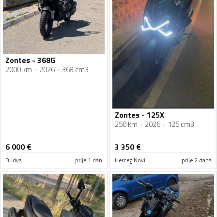
Zontes - 368G
2000 km
2026
368 cm3
Zontes - 125X
250 km
2026
125 cm3
6 000
€
3 350
€
Budva
prije 1 dan
Herceg Novi
prije 2 dana