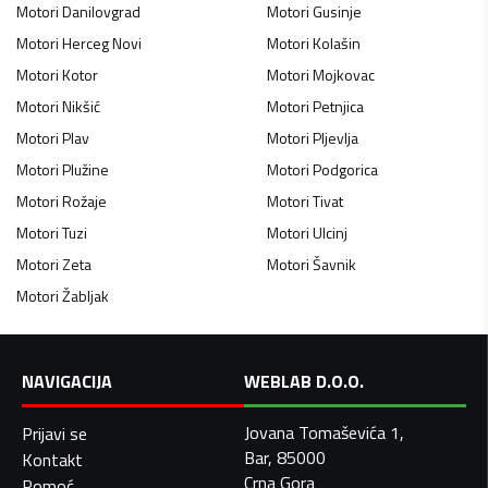
Motori
Danilovgrad
Motori
Gusinje
Motori
Herceg Novi
Motori
Kolašin
Motori
Kotor
Motori
Mojkovac
Motori
Nikšić
Motori
Petnjica
Motori
Plav
Motori
Pljevlja
Motori
Plužine
Motori
Podgorica
Motori
Rožaje
Motori
Tivat
Motori
Tuzi
Motori
Ulcinj
Motori
Zeta
Motori
Šavnik
Motori
Žabljak
NAVIGACIJA
WEBLAB D.O.O.
Jovana Tomaševića 1,
Prijavi se
Bar, 85000
Kontakt
Crna Gora
Pomoć