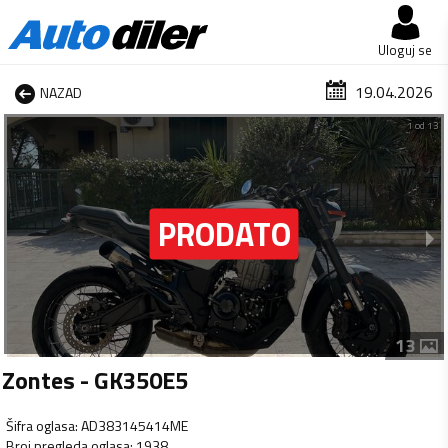
Uloguj se
19.04.2026
NAZAD
1 od 13
13
Zontes - GK350E5
Šifra oglasa
:
AD383145414ME
Broj pregleda oglasa
:
1938