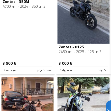
Zontes - 350M
4700 km
2024
350 cm3
Zontes - u125
7450 km
2025
125 cm3
3 900
€
3 000
€
Danilovgrad
prije 5 dana
Podgorica
prije 5 h