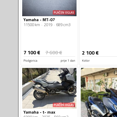
PLAĆEN OGLAS
Yamaha - MT-07
11500 km
2019
689 cm3
7 100
€
7 600
€
2 100
€
Podgorica
prije 1 dan
Kotor
PLAĆEN OGLAS
Yamaha - t- max