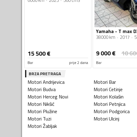
6000 km
2025
560 cm3
Yamaha - T max D
38000 km
2017
5
9 000
€
10 60
15 500
€
Bar
prije 2 dana
Bar
BRZA PRETRAGA
Motori
Andrijevica
Motori
Bar
Motori
Budva
Motori
Cetinje
Motori
Herceg Novi
Motori
Kolašin
Motori
Nikšić
Motori
Petnjica
Motori
Plužine
Motori
Podgorica
Motori
Tuzi
Motori
Ulcinj
Motori
Žabljak