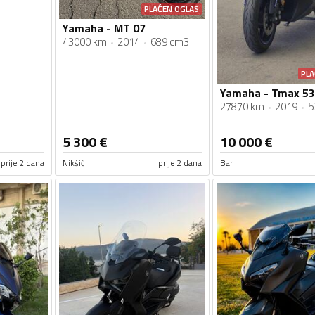
PLAĆEN OGLAS
Yamaha - MT 07
43000 km
2014
689 cm3
PLA
Yamaha - Tmax 53
27870 km
2019
5
5 300
€
10 000
€
prije 2 dana
Nikšić
prije 2 dana
Bar