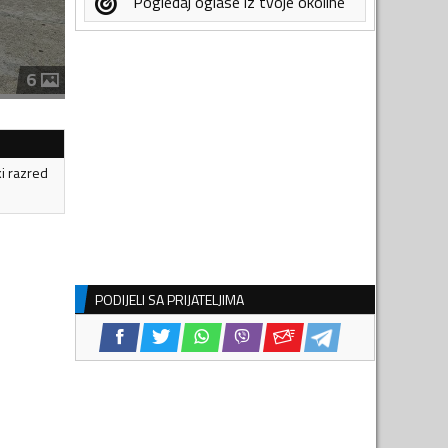
Pogledaj oglase iz tvoje okoline
6
ki razred
PODIJELI SA PRIJATELJIMA