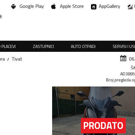
Google Play
Apple Store
AppGallery
 PLACEVI
ZASTUPNICI
AUTO OTPADI
SERVISI I U
ora
Tivat
06
Ši
AD388
Broj pregleda o