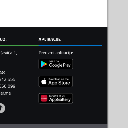
.O.
APLIKACIJE
ševića 1,
Preuzmi aplikaciju
:
448
 312 555
 550 099
ler.me