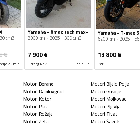
X
Yamaha - Xmax tech max+
Yamaha - T-max 5
30 cm3
2000 km
2025
300 cm3
6200 km
2025
56
0
€
7 900
€
13 800
€
prije 22 min
Herceg Novi
prije 1 h
Bar
Motori
Berane
Motori
Bijelo Polje
Motori
Danilovgrad
Motori
Gusinje
Motori
Kotor
Motori
Mojkovac
Motori
Plav
Motori
Pljevlja
Motori
Rožaje
Motori
Tivat
Motori
Zeta
Motori
Šavnik