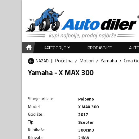
KATEGORIJE
PRODAVNICE
AUTO
Početna
Motori
Yamaha
Crna G
NAZAD
Yamaha - X MAX 300
Stanje artikla
:
Polovno
Model
:
X MAX 300
Godište
:
2017
Tip
:
Scooter
Kubikaža
:
300
cm3
Kilovata
:
21
kW