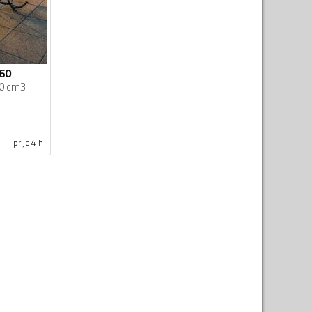
60
0 cm3
prije 4 h