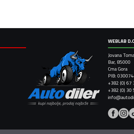
WEBLAB D.O
Jovana Toma
Bar, 85000
Crna Gora
PIB: 03007
+382 (0) 67
+382 (0) 30
info@autodi