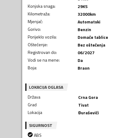
Konjska snaga
:
29
KS
Kilometraža
:
32000
km
Mjenjač
:
Automatski
Gorivo
:
Benzin
Porijeklo vozila
:
Domaće tablice
Oštećenje
:
Bez oštećenja
Registrovan do
:
06/2027
Vodi se na mene
:
Da
Boja
:
Braon
LOKACIJA OGLASA
Država
Crna Gora
Grad
Tivat
Lokacija
Đuraševići
SIGURNOST
ABS