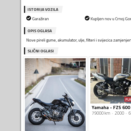
ISTORIJA VOZILA
Garažiran
Kupljen nov u Crnoj Gor
OPIS OGLASA
Nove pireli gume, akumulator, ulje, filteri i svijecica zamjen
SLIČNI OGLASI
PL
Yamaha - FZS 600
79000 km
2000
6