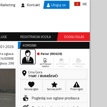
ME
Marketing
Kontakt
Uloguj se
SLUGE
REGISTRACIJA VOZILA
DODAJ OGLAS
KORISNIK
.07.2026
fra oglasa
:
Petar
(
RE029
)
574009ME
glasa
:
298
verifikovan
verifikovan
verifikovana
telefon
email
lokacija
Crna Gora
TIVAT
/
ĐURAŠEVIĆI
Sačuvaj oglas
Sačuvaj profil
Prijavi oglas
Pogledaj sve oglase prodavca