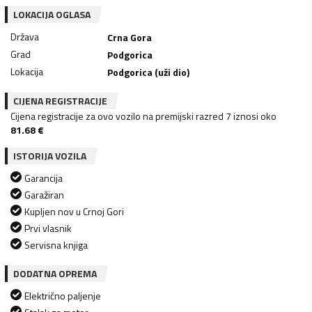
LOKACIJA OGLASA
Država
Crna Gora
Grad
Podgorica
Lokacija
Podgorica (uži dio)
CIJENA REGISTRACIJE
Cijena registracije za ovo vozilo na premijski razred 7 iznosi oko
81.68
€
ISTORIJA VOZILA
Garancija
Garažiran
Kupljen nov u Crnoj Gori
Prvi vlasnik
Servisna knjiga
DODATNA OPREMA
Električno paljenje