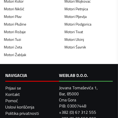
Motori
Kotor
Motori
Mojkovac
Motori
Nikšić
Motori
Petnjica
Motori
Plav
Motori
Pljevlja
Motori
Plužine
Motori
Podgorica
Motori
Rožaje
Motori
Tivat
Motori
Tuzi
Motori
Ulcinj
Motori
Zeta
Motori
Šavnik
Motori
Žabljak
NAVIGACIJA
WEBLAB D.O.O.
Jovana Tomaševića 1,
Prijavi se
Bar, 85000
Kontakt
Crna Gora
Pomoć
PIB: 03007448
Uslovi korišćenja
+382 (0) 67 312 555
Politika privatnosti