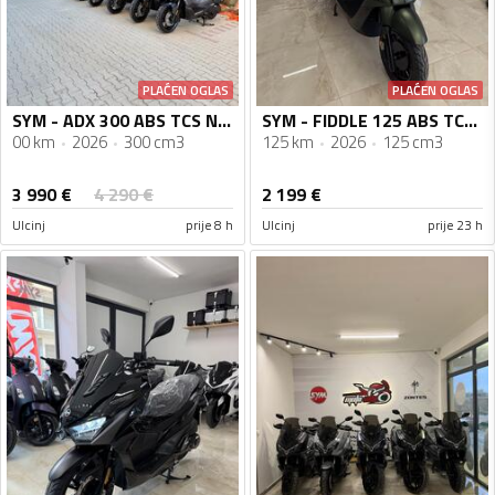
PLAĆEN OGLAS
PLAĆEN OGLAS
SYM - ADX 300 ABS TCS Novi Model
SYM - FIDDLE 125 ABS TCS 2026 Vodeno Hladjenje
00 km
2026
300 cm3
125 km
2026
125 cm3
3 990
€
4 290
€
2 199
€
Ulcinj
prije 8 h
Ulcinj
prije 23 h