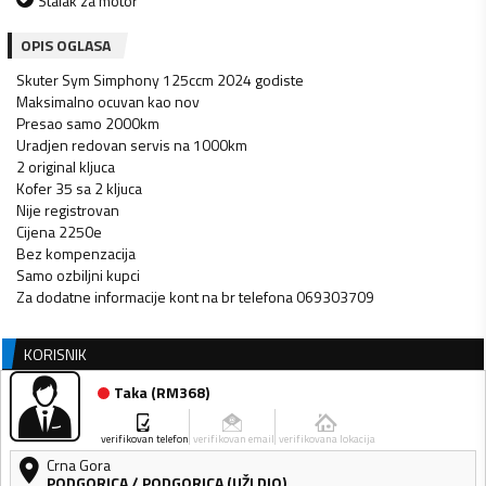
Stalak za motor
OPIS OGLASA
Skuter Sym Simphony 125ccm 2024 godiste
Maksimalno ocuvan kao nov
Presao samo 2000km
Uradjen redovan servis na 1000km
2 original kljuca
Kofer 35 sa 2 kljuca
Nije registrovan
Cijena 2250e
Bez kompenzacija
Samo ozbiljni kupci
Za dodatne informacije kont na br telefona 069303709
KORISNIK
Taka
(
RM368
)
verifikovan telefon
verifikovan email
verifikovana lokacija
Crna Gora
PODGORICA
/
PODGORICA (UŽI DIO)