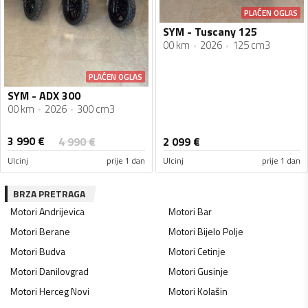
PLAĆEN OGLAS
SYM - Tuscany 125
00 km
2026
125 cm3
PLAĆEN OGLAS
SYM - ADX 300
00 km
2026
300 cm3
3 990
€
4 990
€
2 099
€
Ulcinj
prije 1 dan
Ulcinj
prije 1 dan
BRZA PRETRAGA
Motori
Andrijevica
Motori
Bar
Motori
Berane
Motori
Bijelo Polje
Motori
Budva
Motori
Cetinje
Motori
Danilovgrad
Motori
Gusinje
Motori
Herceg Novi
Motori
Kolašin