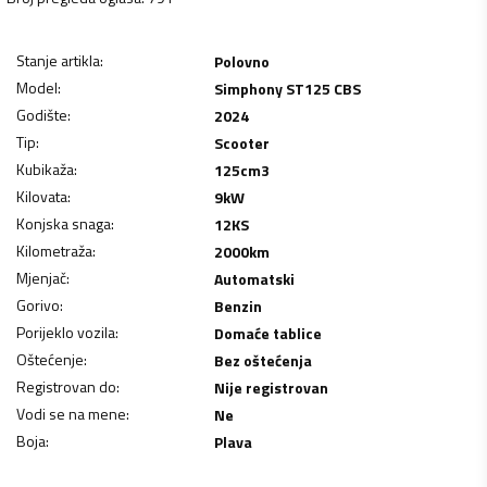
Stanje artikla
:
Polovno
Model
:
Simphony ST125 CBS
Godište
:
2024
Tip
:
Scooter
Kubikaža
:
125
cm3
Kilovata
:
9
kW
Konjska snaga
:
12
KS
Kilometraža
:
2000
km
Mjenjač
:
Automatski
Gorivo
:
Benzin
Porijeklo vozila
:
Domaće tablice
Oštećenje
:
Bez oštećenja
Registrovan do
:
Nije registrovan
Vodi se na mene
:
Ne
Boja
:
Plava