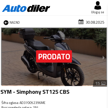
Uloguj se
30.08.2025
NAZAD
1 od 15
15
SYM - Simphony ST125 CBS
Šifra oglasa
:
AD370052396ME
Broj pregleda oglasa
:
791