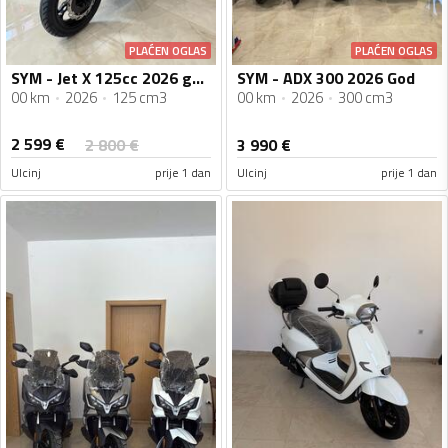
PLAĆEN OGLAS
PLAĆEN OGLAS
SYM - Jet X 125cc 2026 godiste Vodeno Hladjenje Nove Boje
SYM - ADX 300 2026 God
00 km
2026
125 cm3
00 km
2026
300 cm3
2 599
€
2 800
€
3 990
€
Ulcinj
prije 1 dan
Ulcinj
prije 1 dan