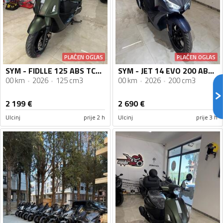
PLAĆEN OGLAS
PLAĆEN OGLAS
SYM - FIDLLE 125 ABS TCS Nova Generacija
SYM - JET 14 EVO 200 ABS 2026
00 km
2026
125 cm3
00 km
2026
200 cm3
2 199
€
2 690
€
Ulcinj
prije 2 h
Ulcinj
prije 3 h