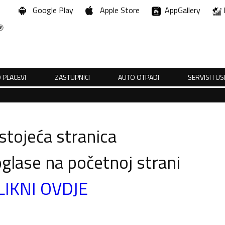
Google Play
Apple Store
AppGallery
 PLACEVI
ZASTUPNICI
AUTO OTPADI
SERVISI I U
tojeća stranica
glase na početnoj strani
LIKNI OVDJE