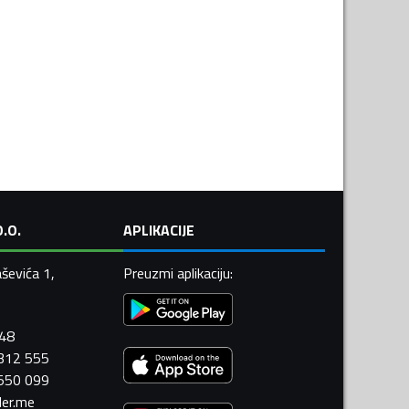
.O.
APLIKACIJE
ševića 1,
Preuzmi aplikaciju
:
448
 312 555
 550 099
ler.me