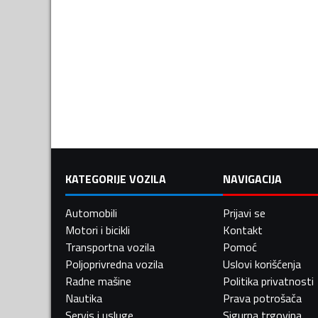
KATEGORIJE VOZILA
NAVIGACIJA
Automobili
Prijavi se
Motori i bicikli
Kontakt
Transportna vozila
Pomoć
Poljoprivredna vozila
Uslovi korišćenja
Radne mašine
Politika privatnosti
Nautika
Prava potrošača
Servis i usluge
Sigurna trgovina