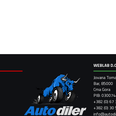
WEBLAB D.O
Jovana Toma
Bar, 85000
Crna Gora
PIB: 03007
+382 (0) 67
+382 (0) 30
info@autodi