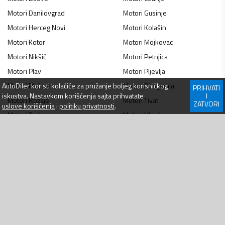
Motori
Danilovgrad
Motori
Gusinje
Motori
Herceg Novi
Motori
Kolašin
Motori
Kotor
Motori
Mojkovac
Motori
Nikšić
Motori
Petnjica
Motori
Plav
Motori
Pljevlja
AutoDiler
koristi kolačiće za pružanje boljeg korisničkog
Motori
Plužine
Motori
Podgorica
PRIHVATI
iskustva. Nastavkom korišćenja sajta prihvatate
I
Motori
Rožaje
Motori
Tivat
ZATVORI
uslove korišćenja
i
politiku privatnosti
.
Motori
Tuzi
Motori
Ulcinj
Motori
Zeta
Motori
Šavnik
Motori
Žabljak
NAVIGACIJA
WEBLAB D.O.O.
Jovana Tomaševića 1,
Prijavi se
Bar, 85000
Kontakt