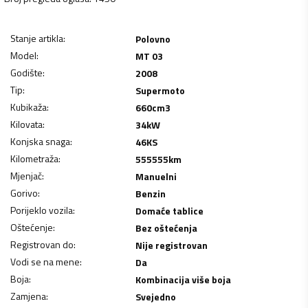
Stanje artikla
:
Polovno
Model
:
MT 03
Godište
:
2008
Tip
:
Supermoto
Kubikaža
:
660
cm3
Kilovata
:
34
kW
Konjska snaga
:
46
KS
Kilometraža
:
555555
km
Mjenjač
:
Manuelni
Gorivo
:
Benzin
Porijeklo vozila
:
Domaće tablice
Oštećenje
:
Bez oštećenja
Registrovan do
:
Nije registrovan
Vodi se na mene
:
Da
Boja
:
Kombinacija više boja
Zamjena
:
Svejedno