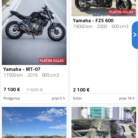
PLAĆEN OGLAS
Yamaha - FZS 600
79000 km
2000
600 cm3
PLAĆEN OGLAS
Yamaha - MT-07
11500 km
2019
689 cm3
7 100
€
7 600
€
2 100
€
Podgorica
prije 5 h
Kotor
prije 19 h