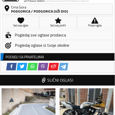
verifikovan telefon
verifikovan email
verifikovana lokacija
Crna Gora
PODGORICA
/
PODGORICA (UŽI DIO)
Sačuvaj oglas
Sačuvaj profil
Prijavi oglas
Pogledaj sve oglase prodavca
Pogledaj oglase iz tvoje okoline
PODIJELI SA PRIJATELJIMA
SLIČNI OGLASI