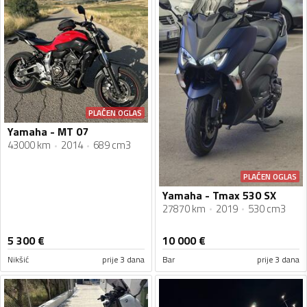
PLAĆEN OGLAS
Yamaha - MT 07
43000 km
2014
689 cm3
PLAĆEN OGLAS
Yamaha - Tmax 530 SX
27870 km
2019
530 cm3
5 300
€
10 000
€
Nikšić
prije 3 dana
Bar
prije 3 dana