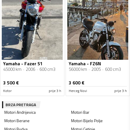
Yamaha - Fazer S1
Yamaha - FZ6N
45000 km
2006
600 cm3
56000 km
2005
600 cm3
3 500
€
3 600
€
Kotor
prije 3 h
Herceg Novi
prije 3 h
BRZA PRETRAGA
Motori
Andrijevica
Motori
Bar
Motori
Berane
Motori
Bijelo Polje
Motori
Budva
Motori
Cetinje