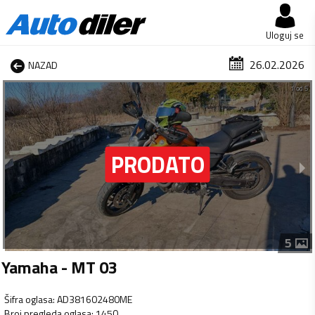
Uloguj se
26.02.2026
NAZAD
1 od 5
5
Yamaha - MT 03
Šifra oglasa
:
AD381602480ME
Broj pregleda oglasa
:
1450