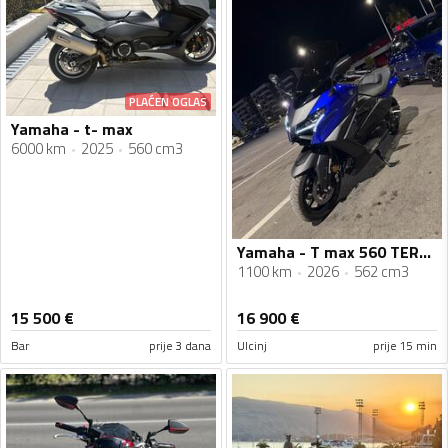
PLAĆEN OGLAS
Yamaha - t- max
6000 km
2025
560 cm3
Yamaha - T max 560 TERMIGNONI TITANIUM
1100 km
2026
562 cm3
15 500
€
16 900
€
Bar
prije 3 dana
Ulcinj
prije 15 min