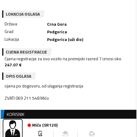
LOKACIJA OGLASA
Država
Crna Gora
Grad
Podgorica
Lokacija
Podgorica (uži dio)
CIJENA REGISTRACIJE
Cijena registracije za ovo vozilo na premijski razred 7 iznosi oko
247.07
€
OPIS OGLASA
cijena po dogovoru, od ulaganja registracija
ZVATI 069 211 548 Mićo
KORISNIK
Mićo
(
SR120
)