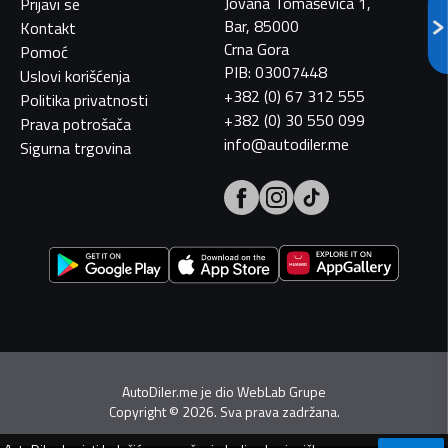
Jovana Tomaševića 1,
Prijavi se
Bar, 85000
Kontakt
Crna Gora
Pomoć
PIB: 03007448
Uslovi korišćenja
+382 (0) 67 312 555
Politika privatnosti
+382 (0) 30 550 099
Prava potrošača
info@autodiler.me
Sigurna trgovina
AutoDiler.me je dio
WebLab Grupe
Copyright
©
2026. Sva prava zadržana.