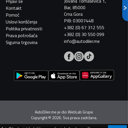
Jovana Tomaševića 1,
Prijavi se
Bar, 85000
Kontakt
Crna Gora
Pomoć
PIB: 03007448
Uslovi korišćenja
+382 (0) 67 312 555
Politika privatnosti
+382 (0) 30 550 099
Prava potrošača
info@autodiler.me
Sigurna trgovina
AutoDiler.me je dio
WebLab Grupe
Copyright
©
2026. Sva prava zadržana.