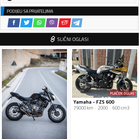
PODIJELI SA PRIJATELJIMA
SLIČNI OGLASI
PLAĆEN OGLAS
Yamaha - FZS 600
79000 km
2000
600 cm3