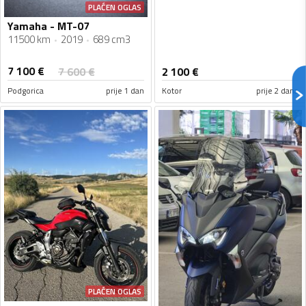
PLAĆEN OGLAS
Yamaha - MT-07
11500 km
2019
689 cm3
7 100
€
7 600
€
2 100
€
Podgorica
prije 1 dan
Kotor
prije 2 dana
PLAĆEN OGLAS