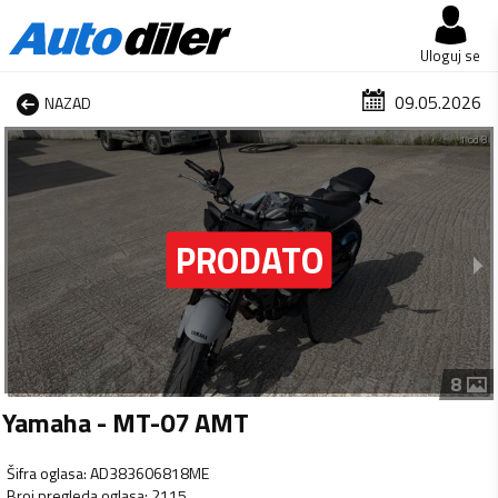
Uloguj se
09.05.2026
NAZAD
1 od 8
8
Yamaha - MT-07 AMT
Šifra oglasa
:
AD383606818ME
Broj pregleda oglasa
:
2115