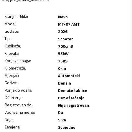
Stanje artikla
:
Novo
Model
:
MT-07 AMT
Godište
:
2026
Tip
:
Scooter
Kubikaža
:
700
cm3
Kilovata
:
55
kW
Konjska snaga
:
75
KS
Kilometraža
:
0
km
Mjenjač
:
Automatski
Gorivo
:
Benzin
Porijeklo vozila
:
Domaće tablice
Oštećenje
:
Bez oštećenja
Registrovan do
:
Nije registrovan
Vodi se na mene
:
Da
Boja
:
Siva
Zamjena
:
Svejedno