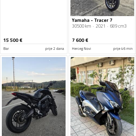
Yamaha - Tracer 7
30500 km
2021
689 cm3
15 500
€
7 600
€
Bar
prije 2 dana
Herceg Novi
prije 46 min