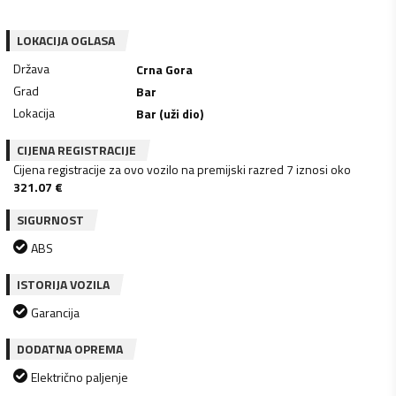
LOKACIJA OGLASA
Država
Crna Gora
Grad
Bar
Lokacija
Bar (uži dio)
CIJENA REGISTRACIJE
Cijena registracije za ovo vozilo na premijski razred 7 iznosi oko
321.07
€
SIGURNOST
ABS
ISTORIJA VOZILA
Garancija
DODATNA OPREMA
Električno paljenje