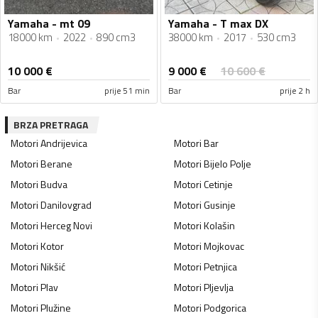
Yamaha - mt 09
Yamaha - T max DX
18000 km
2022
890 cm3
38000 km
2017
530 cm3
9 000
€
10 000
€
10 600
€
Bar
prije 51 min
Bar
prije 2 h
BRZA PRETRAGA
Motori
Andrijevica
Motori
Bar
Motori
Berane
Motori
Bijelo Polje
Motori
Budva
Motori
Cetinje
Motori
Danilovgrad
Motori
Gusinje
Motori
Herceg Novi
Motori
Kolašin
Motori
Kotor
Motori
Mojkovac
Motori
Nikšić
Motori
Petnjica
Motori
Plav
Motori
Pljevlja
Motori
Plužine
Motori
Podgorica