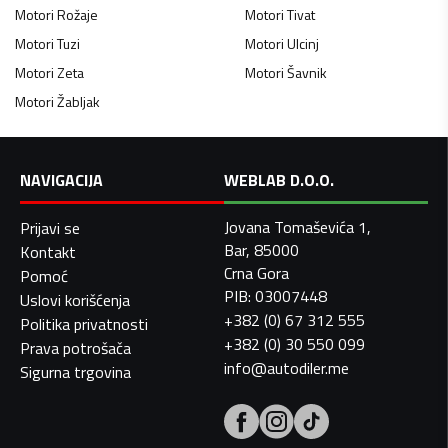
Motori
Rožaje
Motori
Tivat
Motori
Tuzi
Motori
Ulcinj
Motori
Zeta
Motori
Šavnik
Motori
Žabljak
NAVIGACIJA
WEBLAB D.O.O.
Jovana Tomaševića 1,
Prijavi se
Bar, 85000
Kontakt
Crna Gora
Pomoć
PIB: 03007448
Uslovi korišćenja
+382 (0) 67 312 555
Politika privatnosti
+382 (0) 30 550 099
Prava potrošača
info@autodiler.me
Sigurna trgovina