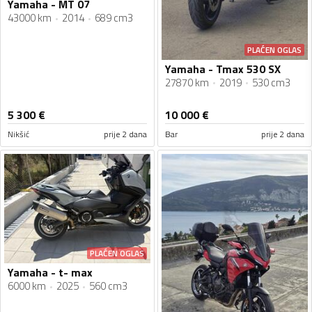
Yamaha - MT 07
43000 km
2014
689 cm3
PLAĆEN OGLAS
Yamaha - Tmax 530 SX
27870 km
2019
530 cm3
5 300
€
10 000
€
Nikšić
prije 2 dana
Bar
prije 2 dana
PLAĆEN OGLAS
Yamaha - t- max
6000 km
2025
560 cm3