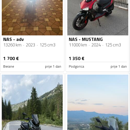
NAS - adv
NAS - MUSTANG
13260 km
2023
125 cm3
11000 km
2024
125 cm3
1 700
€
1 350
€
Berane
prije 1 dan
Podgorica
prije 1 dan