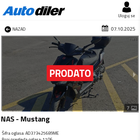
Uloguj se
07.10.2025
NAZAD
1 od 6
7
NAS - Mustang
Šifra oglasa
:
AD373425689ME
Broj pregleda oglasa
:
1106