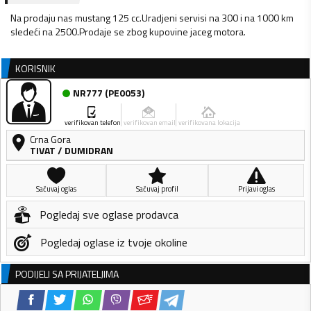
Na prodaju nas mustang 125 cc.Uradjeni servisi na 300 i na 1000 km
sledeći na 2500.Prodaje se zbog kupovine jaceg motora.
KORISNIK
NR777
(
PE0053
)
verifikovan telefon
verifikovan email
verifikovana lokacija
Crna Gora
TIVAT
/
DUMIDRAN
Sačuvaj oglas
Sačuvaj profil
Prijavi oglas
Pogledaj sve oglase prodavca
Pogledaj oglase iz tvoje okoline
PODIJELI SA PRIJATELJIMA