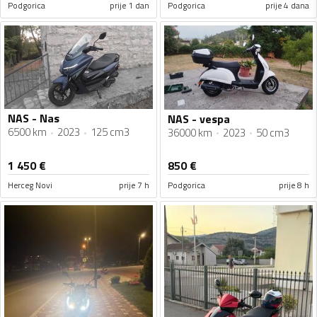
Podgorica
prije 1 dan
Podgorica
prije 4 dana
NAS - Nas
NAS - vespa
6500 km
2023
125 cm3
36000 km
2023
50 cm3
1 450
€
850
€
Herceg Novi
prije 7 h
Podgorica
prije 8 h