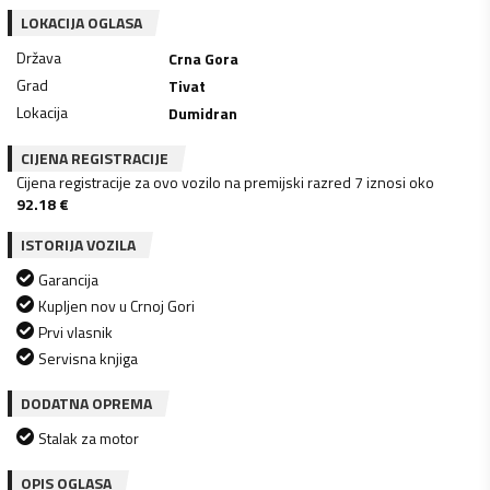
LOKACIJA OGLASA
Država
Crna Gora
Grad
Tivat
Lokacija
Dumidran
CIJENA REGISTRACIJE
Cijena registracije za ovo vozilo na premijski razred 7 iznosi oko
92.18
€
ISTORIJA VOZILA
Garancija
Kupljen nov u Crnoj Gori
Prvi vlasnik
Servisna knjiga
DODATNA OPREMA
Stalak za motor
OPIS OGLASA