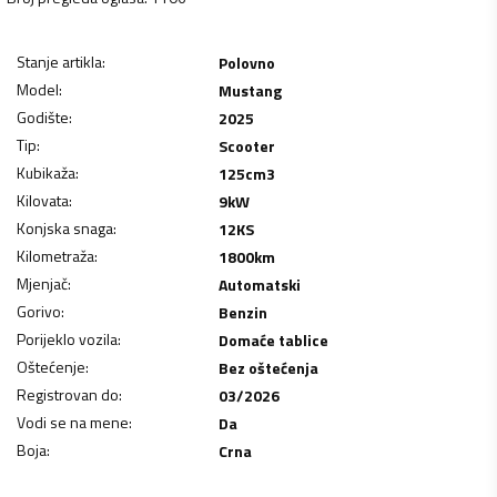
Stanje artikla
:
Polovno
Model
:
Mustang
Godište
:
2025
Tip
:
Scooter
Kubikaža
:
125
cm3
Kilovata
:
9
kW
Konjska snaga
:
12
KS
Kilometraža
:
1800
km
Mjenjač
:
Automatski
Gorivo
:
Benzin
Porijeklo vozila
:
Domaće tablice
Oštećenje
:
Bez oštećenja
Registrovan do
:
03/2026
Vodi se na mene
:
Da
Boja
:
Crna