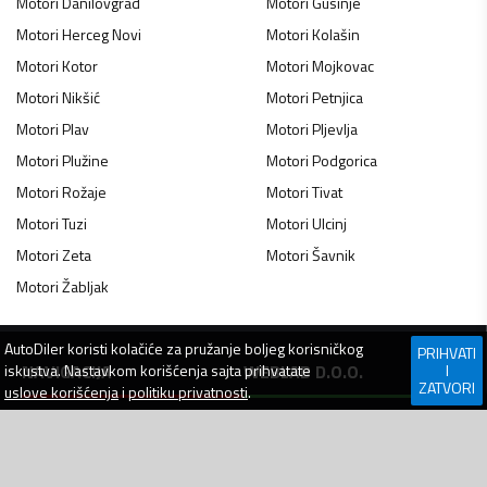
Motori
Danilovgrad
Motori
Gusinje
Motori
Herceg Novi
Motori
Kolašin
Motori
Kotor
Motori
Mojkovac
Motori
Nikšić
Motori
Petnjica
Motori
Plav
Motori
Pljevlja
Motori
Plužine
Motori
Podgorica
Motori
Rožaje
Motori
Tivat
Motori
Tuzi
Motori
Ulcinj
Motori
Zeta
Motori
Šavnik
Motori
Žabljak
AutoDiler
koristi kolačiće za pružanje boljeg korisničkog
PRIHVATI
NAVIGACIJA
WEBLAB D.O.O.
iskustva. Nastavkom korišćenja sajta prihvatate
I
ZATVORI
uslove korišćenja
i
politiku privatnosti
.
Jovana Tomaševića 1,
Prijavi se
Bar, 85000
Kontakt
Crna Gora
Pomoć