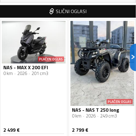
SLIČNI OGLASI
PLAĆEN OGLAS
NAS - MAX X 200 EFI
0 km
2026
201 cm3
PLAĆEN OGLAS
NAS - NAS T 250 long
0 km
2026
249 cm3
2 499
€
2 799
€