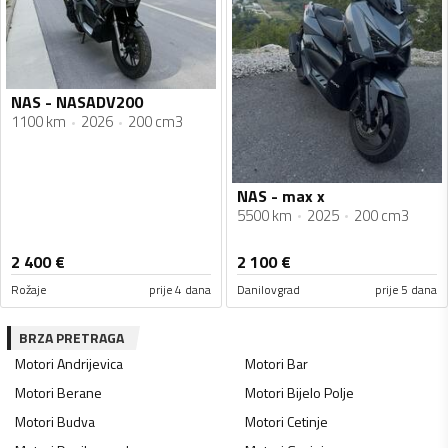
NAS - NASADV200
1100 km
2026
200 cm3
NAS - max x
5500 km
2025
200 cm3
2 400
€
2 100
€
Rožaje
prije 4 dana
Danilovgrad
prije 5 dana
BRZA PRETRAGA
Motori
Andrijevica
Motori
Bar
Motori
Berane
Motori
Bijelo Polje
Motori
Budva
Motori
Cetinje