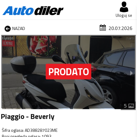
Uloguj se
20.07.2026
NAZAD
1 od 5
5
Piaggio - Beverly
Šifra oglasa
:
AD388287023ME
Broj pregleda oglasa
:
1093