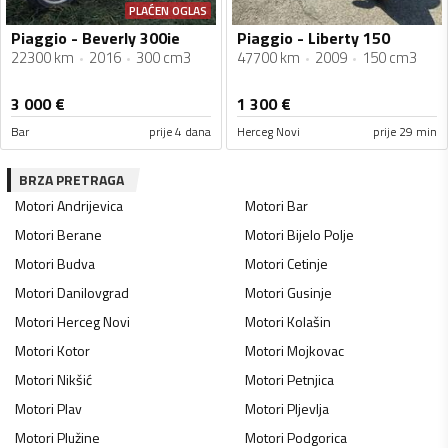
PLAĆEN OGLAS
Piaggio - Beverly 300ie
Piaggio - Liberty 150
22300 km
2016
300 cm3
47700 km
2009
150 cm3
3 000
€
1 300
€
Bar
prije 4 dana
Herceg Novi
prije 29 min
BRZA PRETRAGA
Motori
Andrijevica
Motori
Bar
Motori
Berane
Motori
Bijelo Polje
Motori
Budva
Motori
Cetinje
Motori
Danilovgrad
Motori
Gusinje
Motori
Herceg Novi
Motori
Kolašin
Motori
Kotor
Motori
Mojkovac
Motori
Nikšić
Motori
Petnjica
Motori
Plav
Motori
Pljevlja
Motori
Plužine
Motori
Podgorica