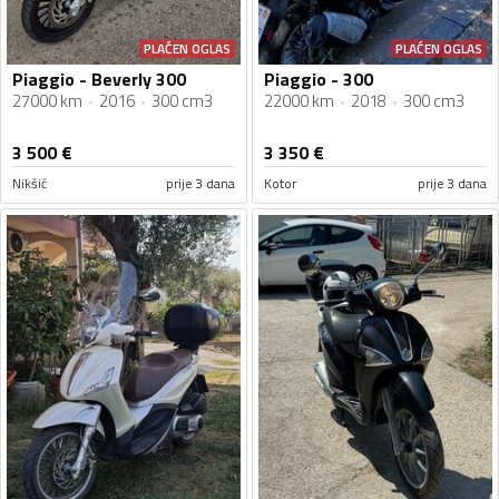
PLAĆEN OGLAS
PLAĆEN OGLAS
Piaggio - Beverly 300
Piaggio - 300
27000 km
2016
300 cm3
22000 km
2018
300 cm3
3 500
€
3 350
€
Nikšić
prije 3 dana
Kotor
prije 3 dana