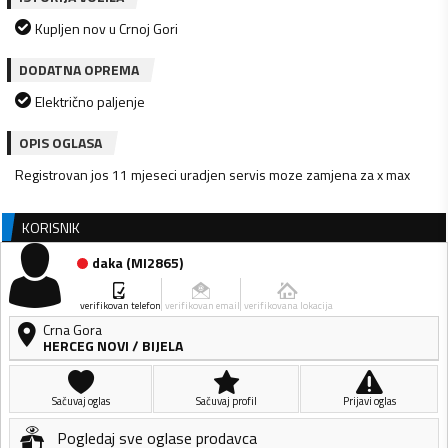
Kupljen nov u Crnoj Gori
DODATNA OPREMA
Električno paljenje
OPIS OGLASA
Registrovan jos 11 mjeseci uradjen servis moze zamjena za x max
KORISNIK
daka
(
MI2865
)
verifikovan telefon
verifikovan email
verifikovana lokacija
Crna Gora
HERCEG NOVI
/
BIJELA
Sačuvaj oglas
Sačuvaj profil
Prijavi oglas
Pogledaj sve oglase prodavca