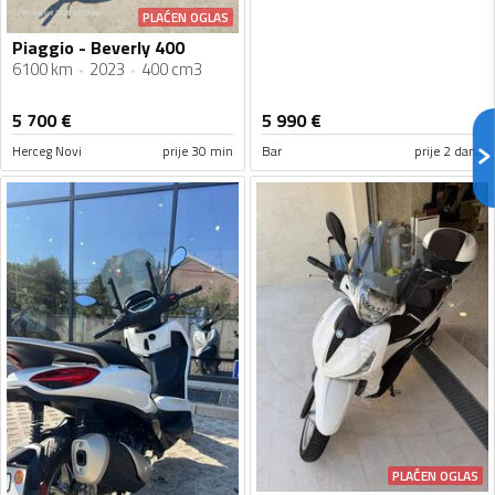
PLAĆEN OGLAS
Piaggio - Beverly 400
6100 km
2023
400 cm3
5 700
€
5 990
€
Herceg Novi
prije 30 min
Bar
prije 2 dana
PLAĆEN OGLAS