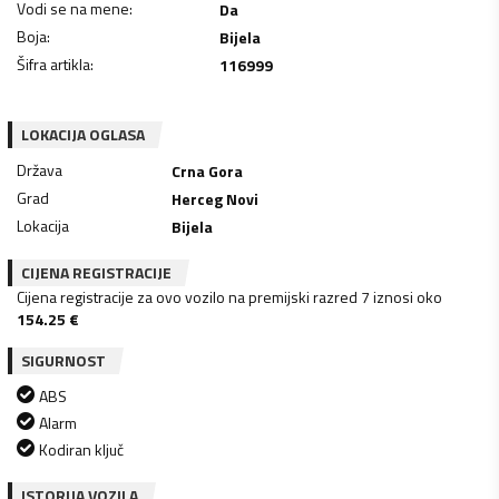
Vodi se na mene
:
Da
Boja
:
Bijela
Šifra artikla
:
116999
LOKACIJA OGLASA
Država
Crna Gora
Grad
Herceg Novi
Lokacija
Bijela
CIJENA REGISTRACIJE
Cijena registracije za ovo vozilo na premijski razred 7 iznosi oko
154.25
€
SIGURNOST
ABS
Alarm
Kodiran ključ
ISTORIJA VOZILA