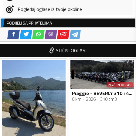
Pogledaj oglase iz tvoje okoline
PODIJELI SA PRIJATELJIMA
SLIČNI OGLASI
PLAĆEN OGLAS
Piaggio - BEVERLY 310 i 400 HPE
0 km
2026
310 cm3