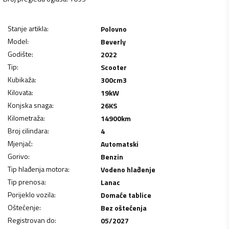
Stanje artikla
:
Polovno
Model
:
Beverly
Godište
:
2022
Tip
:
Scooter
Kubikaža
:
300
cm3
Kilovata
:
19
kW
Konjska snaga
:
26
KS
Kilometraža
:
14900
km
Broj cilindara
:
4
Mjenjač
:
Automatski
Gorivo
:
Benzin
Tip hlađenja motora
:
Vodeno hlađenje
Tip prenosa
:
Lanac
Porijeklo vozila
:
Domaće tablice
Oštećenje
:
Bez oštećenja
Registrovan do
:
05/2027