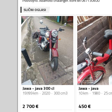
Pobvoljno. Adamoto chalanger. kont tel 067130400
SLIČNI OGLASI
Jawa - java
Jawa - java 300 cl
10 km
1980
25 c
19789 km
2020
300 cm3
2 700
€
450
€