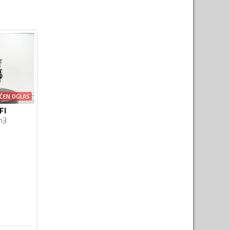
ĆEN OGLAS
FI
m3