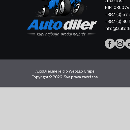
Crna Gora
PIB: 03007
+382 (0) 67
+382 (0) 30
info@autodi
AutoDiler.me je dio
WebLab Grupe
Copyright
©
2026. Sva prava zadržana.