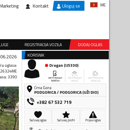
ME
Marketing
Kontakt
Uloguj se
SLUGE
REGISTRACIJA VOZILA
DODAJ OGLAS
KORISNIK
.06.2026
fra oglasa
:
Dragan
(
IJ5330
)
726324ME
lasa
:
3390
verifikovan
verifikovan
verifikovana
telefon
email
lokacija
Crna Gora
PODGORICA
/
PODGORICA (UŽI DIO)
+382 67 532 719
Sačuvaj oglas
Sačuvaj profil
Prijavi oglas