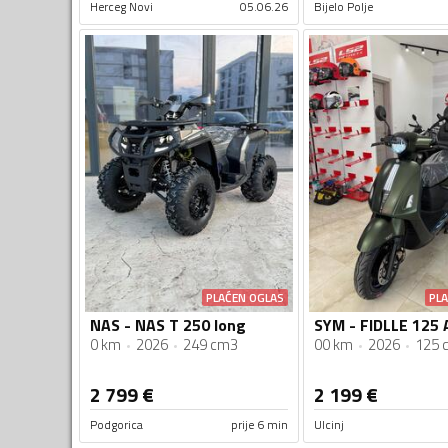
Herceg Novi
05.06.26
Bijelo Polje
PLAĆEN OGLAS
PL
NAS - NAS T 250 long
0 km
2026
249 cm3
00 km
2026
125 
2 799
€
2 199
€
Podgorica
prije 6 min
Ulcinj