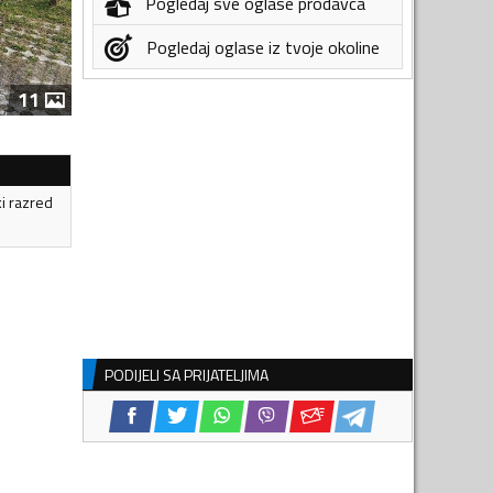
Pogledaj sve oglase prodavca
Pogledaj oglase iz tvoje okoline
11
ki razred
PODIJELI SA PRIJATELJIMA