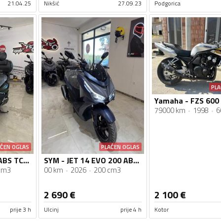
21.04.25
Nikšić
27.09.23
Podgorica
PLA
Yamaha - FZS 600
79000 km
1998
6
AĆEN OGLAS
PLAĆEN OGLAS
SYM - FIDLLE 125 ABS TCS Nova Generacija
SYM - JET 14 EVO 200 ABS 2026
cm3
00 km
2026
200 cm3
2 690
€
2 100
€
prije 3 h
Ulcinj
prije 4 h
Kotor