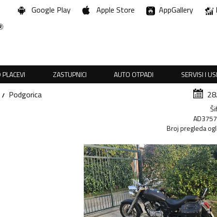
Google Play
Apple Store
AppGallery
 PLACEVI
ZASTUPNICI
AUTO OTPADI
SERVISI I U
Podgorica
28
Ši
AD375
Broj pregleda og