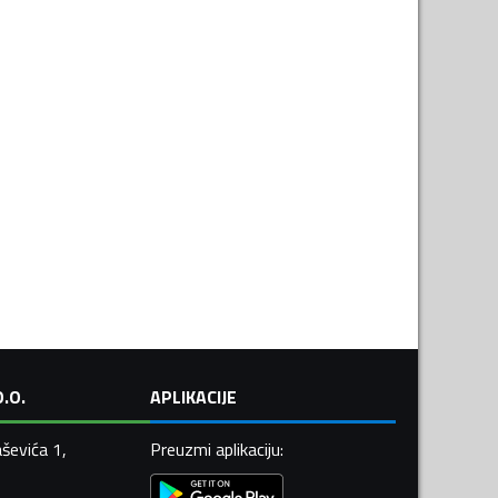
.O.
APLIKACIJE
ševića 1,
Preuzmi aplikaciju
: