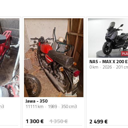
PLA
NAS - MAX X 200 E
0 km
2026
201 c
Jawa - 350
m3
11111 km
1989
350 cm3
1 300
€
1 350
€
2 499
€