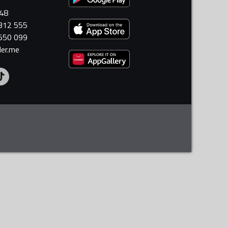
448
 312 555
 550 099
ler.me