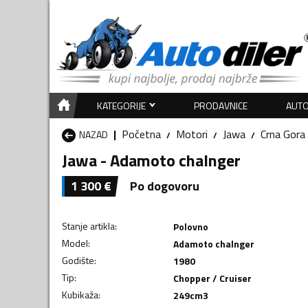
KATEGORIJE
PRODAVNICE
AUTO
Početna
Motori
Jawa
Crna Gora
NAZAD
Jawa - Adamoto chalnger
1 300
€
Po dogovoru
Stanje artikla
:
Polovno
Model
:
Adamoto chalnger
Godište
:
1980
Tip
:
Chopper / Cruiser
Kubikaža
:
249
cm3