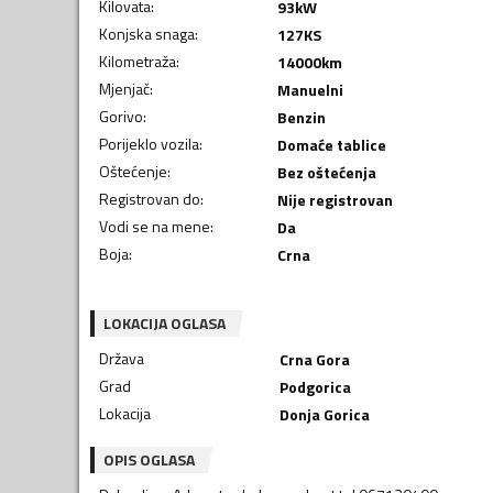
Kilovata
:
93
kW
Konjska snaga
:
127
KS
Kilometraža
:
14000
km
Mjenjač
:
Manuelni
Gorivo
:
Benzin
Porijeklo vozila
:
Domaće tablice
Oštećenje
:
Bez oštećenja
Registrovan do
:
Nije registrovan
Vodi se na mene
:
Da
Boja
:
Crna
LOKACIJA OGLASA
Država
Crna Gora
Grad
Podgorica
Lokacija
Donja Gorica
OPIS OGLASA