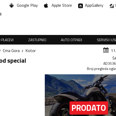
Google Play
Apple Store
AppGallery
 PLACEVI
ZASTUPNICI
AUTO OTPADI
SERVISI I U
Crna Gora
Kotor
11
Ši
od special
AD353
Broj pregleda ogla