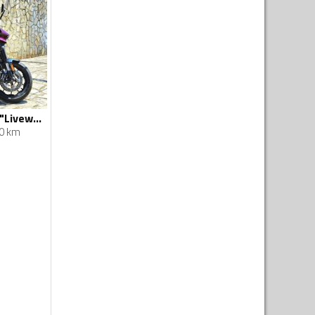
Harley-Davidson - "Livewire one", electric bike
0 km