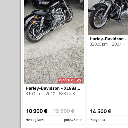
32000 km
2007
1
PLAĆEN OGLAS
Harley-Davidson - XL883L Superlow
3100 km
2017
883 cm3
10 900
€
12 800
€
14 500
€
Herceg Novi
prije 46 min
Podgorica