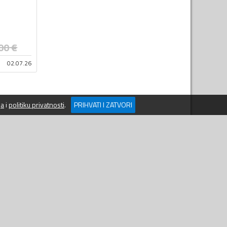
00
€
02.07.26
ja
i
politiku privatnosti
.
PRIHVATI I ZATVORI