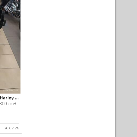
Harley-Davidson - Harley Davidson Road Glide 114"
800 cm3
20.07.26