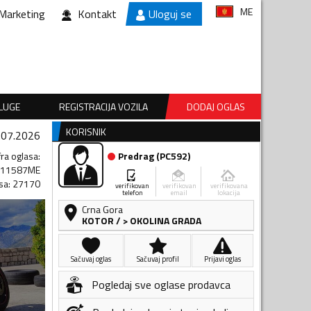
ME
Marketing
Kontakt
Uloguj se
SLUGE
REGISTRACIJA VOZILA
DODAJ OGLAS
KORISNIK
.07.2026
fra oglasa
:
Predrag
(
PC592
)
611587ME
sa
:
27170
verifikovan
verifikovan
verifikovana
telefon
email
lokacija
Crna Gora
KOTOR
/
> OKOLINA GRADA
Sačuvaj oglas
Sačuvaj profil
Prijavi oglas
Pogledaj sve oglase prodavca