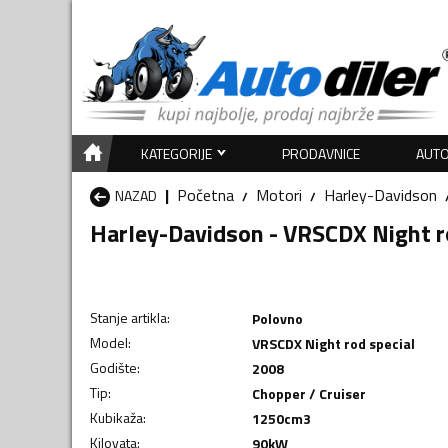
KATEGORIJE
PRODAVNICE
AUTO
Početna
Motori
Harley-Davidson
NAZAD
Harley-Davidson - VRSCDX Night r
Stanje artikla
:
Polovno
Model
:
VRSCDX Night rod special
Godište
:
2008
Tip
:
Chopper / Cruiser
Kubikaža
:
1250
cm3
Kilovata
:
90
kW