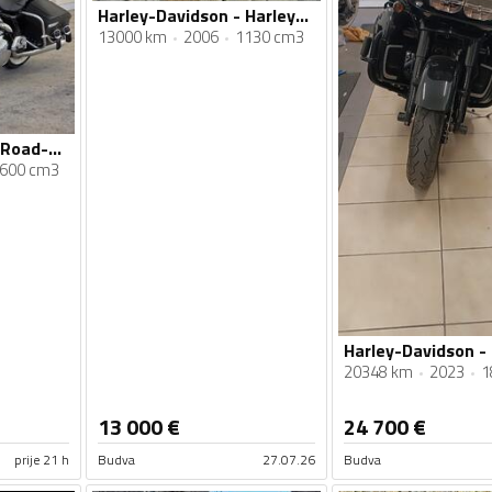
Harley-Davidson - Harley-Davidson
13000 km
2006
1130 cm3
Harley-Davidson - Road-King
600 cm3
20348 km
2023
1
13 000
€
24 700
€
prije 21 h
Budva
27.07.26
Budva