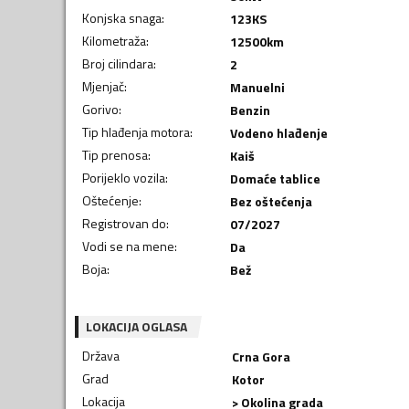
Konjska snaga
:
123
KS
Kilometraža
:
12500
km
Broj cilindara
:
2
Mjenjač
:
Manuelni
Gorivo
:
Benzin
Tip hlađenja motora
:
Vodeno hlađenje
Tip prenosa
:
Kaiš
Porijeklo vozila
:
Domaće tablice
Oštećenje
:
Bez oštećenja
Registrovan do
:
07/2027
Vodi se na mene
:
Da
Boja
:
Bež
LOKACIJA OGLASA
Država
Crna Gora
Grad
Kotor
Lokacija
> Okolina grada