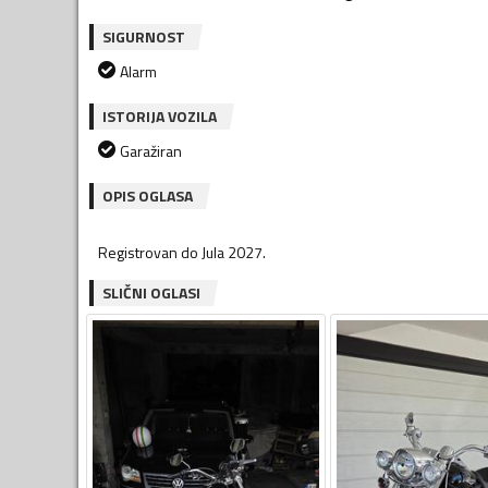
SIGURNOST
Alarm
ISTORIJA VOZILA
Garažiran
OPIS OGLASA
Registrovan do Jula 2027.
SLIČNI OGLASI