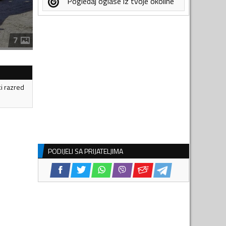
Pogledaj oglase iz tvoje okoline
7
ki razred
PODIJELI SA PRIJATELJIMA