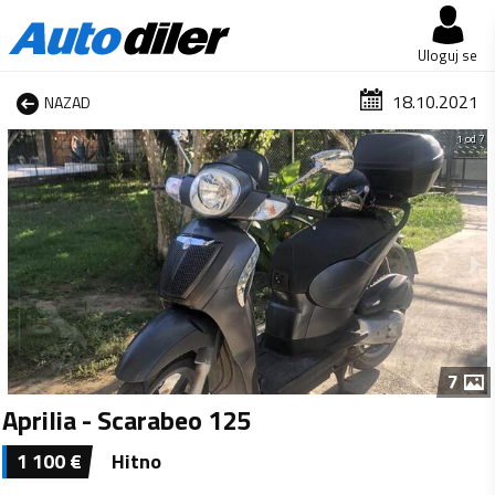
Uloguj se
18.10.2021
NAZAD
1 od 7
7
Aprilia - Scarabeo 125
1 100
€
Hitno