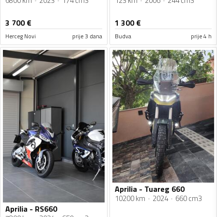
6800 km
2023
174 cm3
123 km
2006
244 cm3
3 700
€
1 300
€
Herceg Novi
prije 3 dana
Budva
prije 4 h
Aprilia - Tuareg 660
10200 km
2024
660 cm3
Aprilia - RS660