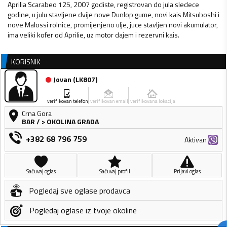
Aprilia Scarabeo 125, 2007 godiste, registrovan do jula sledece
godine, u julu stavljene dvije nove Dunlop gume, novi kais Mitsuboshi i
nove Malossi rolnice, promijenjeno ulje, juce stavljen novi akumulator,
ima veliki kofer od Aprilie, uz motor dajem i rezervni kais.
KORISNIK
Jovan
(
LK807
)
verifikovan telefon
verifikovan email
verifikovana lokacija
Crna Gora
BAR
/
> OKOLINA GRADA
+382 68 796 759
Aktivan
Sačuvaj oglas
Sačuvaj profil
Prijavi oglas
Pogledaj sve oglase prodavca
Pogledaj oglase iz tvoje okoline