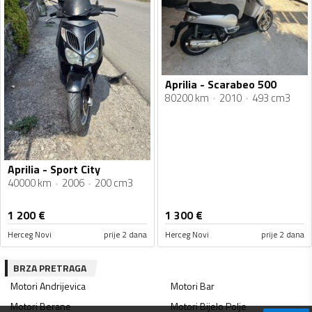
Aprilia - Scarabeo 500
80200 km
2010
493 cm3
Aprilia - Sport City
40000 km
2006
200 cm3
1 200
€
1 300
€
Herceg Novi
prije 2 dana
Herceg Novi
prije 2 dana
BRZA PRETRAGA
Motori
Andrijevica
Motori
Bar
Motori
Berane
Motori
Bijelo Polje