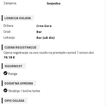
Zamjena
:
Svejedno
LOKACIJA OGLASA
Država
Crna Gora
Grad
Bar
Lokacija
Bar (uži dio)
CIJENA REGISTRACIJE
Cijena registracije za ovo vozilo na premijski razred 7 iznosi oko
78.18
€
SIGURNOST
Kaciga
DODATNA OPREMA
Stražnje / bočne torbe
OPIS OGLASA