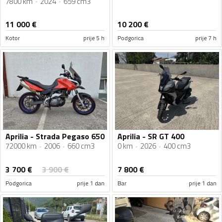
7800 km
2024
659 cm3
11 000
€
10 200
€
Kotor
prije 5 h
Podgorica
prije 7 h
Aprilia - Strada Pegaso 650
Aprilia - SR GT 400
72000 km
2006
660 cm3
0 km
2026
400 cm3
3 700
€
3 900
€
7 800
€
Podgorica
prije 1 dan
Bar
prije 1 dan