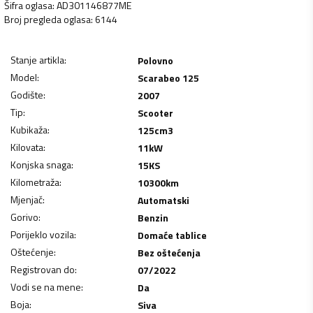
Šifra oglasa
:
AD301146877ME
Broj pregleda oglasa
:
6144
Stanje artikla
:
Polovno
Model
:
Scarabeo 125
Godište
:
2007
Tip
:
Scooter
Kubikaža
:
125
cm3
Kilovata
:
11
kW
Konjska snaga
:
15
KS
Kilometraža
:
10300
km
Mjenjač
:
Automatski
Gorivo
:
Benzin
Porijeklo vozila
:
Domaće tablice
Oštećenje
:
Bez oštećenja
Registrovan do
:
07/2022
Vodi se na mene
:
Da
Boja
:
Siva