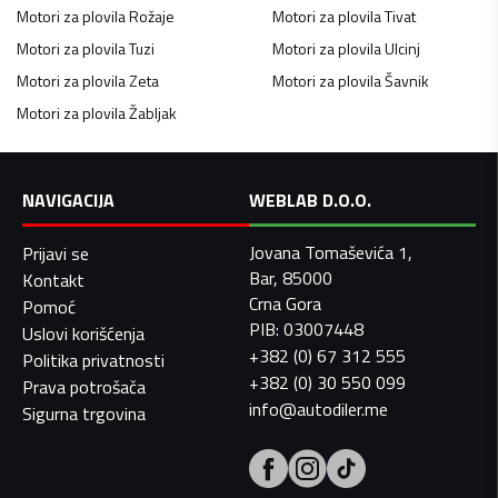
Motori za plovila
Rožaje
Motori za plovila
Tivat
Motori za plovila
Tuzi
Motori za plovila
Ulcinj
Motori za plovila
Zeta
Motori za plovila
Šavnik
Motori za plovila
Žabljak
NAVIGACIJA
WEBLAB D.O.O.
Jovana Tomaševića 1,
Prijavi se
Bar, 85000
Kontakt
Crna Gora
Pomoć
PIB: 03007448
Uslovi korišćenja
+382 (0) 67 312 555
Politika privatnosti
+382 (0) 30 550 099
Prava potrošača
info@autodiler.me
Sigurna trgovina