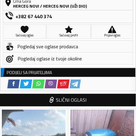
Crna Gora
HERCEG NOVI
/
HERCEG NOVI (UŽI DIO)
+382 67 440 374
Sačuvaj oglas
Sačuvaj profil
Prijavi oglas
Pogledaj sve oglase prodavca
Pogledaj oglase iz tvoje okoline
PODIJELI SA PRIJATELJIMA
SLIČNI OGLASI