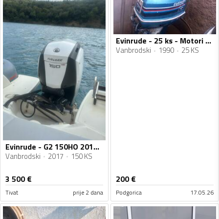
Evinrude - 25 ks - Motori za plovila
Vanbrodski
1990
25 KS
Evinrude - G2 150HO 2017Gog - Motori za plovila
Vanbrodski
2017
150 KS
3 500
€
200
€
Tivat
prije 2 dana
Podgorica
17.05.26