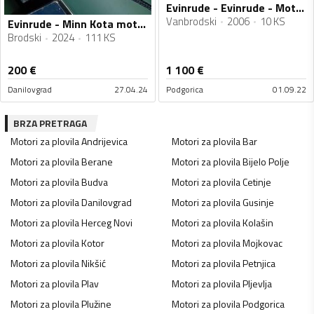
Evinrude - Evinrude - Motori za plovila
Vanbrodski
2006
10 KS
Evinrude - Minn Kota motor, ENDURA 30 - Motori za plovila
Brodski
2024
111 KS
200
€
1 100
€
Danilovgrad
27.04.24
Podgorica
01.09.22
BRZA PRETRAGA
Motori za plovila
Andrijevica
Motori za plovila
Bar
Motori za plovila
Berane
Motori za plovila
Bijelo Polje
Motori za plovila
Budva
Motori za plovila
Cetinje
Motori za plovila
Danilovgrad
Motori za plovila
Gusinje
Motori za plovila
Herceg Novi
Motori za plovila
Kolašin
Motori za plovila
Kotor
Motori za plovila
Mojkovac
Motori za plovila
Nikšić
Motori za plovila
Petnjica
Motori za plovila
Plav
Motori za plovila
Pljevlja
Motori za plovila
Plužine
Motori za plovila
Podgorica