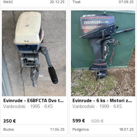
Nikšić
20.12.25
Tivat
07.09.25
Evinrude - E6BFCTA Dvo taktni motor 2 cilindra 6 KS - Motori za plovila
Evinrude - 6 ks - Motori za plovila
Vanbrodski
1995
6 KS
Vanbrodski
1999
6 KS
599
€
350
€
600
€
Budva
11.04.25
Podgorica
18.01.25