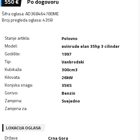
550
€
Po dogovoru
Šifra oglasa
:
AD368464780ME
Broj pregleda oglasa
:
4358
Stanje artikla
:
Polovno
Model
:
evinrude elan 35hp 3 cilinder
Godište
:
1997
Tip
:
Vanbrodski
Kubikaža
:
300
cm3
Kilovata
:
26
kW
Konjska snaga
:
35
KS
Gorivo
:
Benzin
Zamjena
:
Svejedno
Zamjena za
:
LOKACIJA OGLASA
Država
Crna Gora