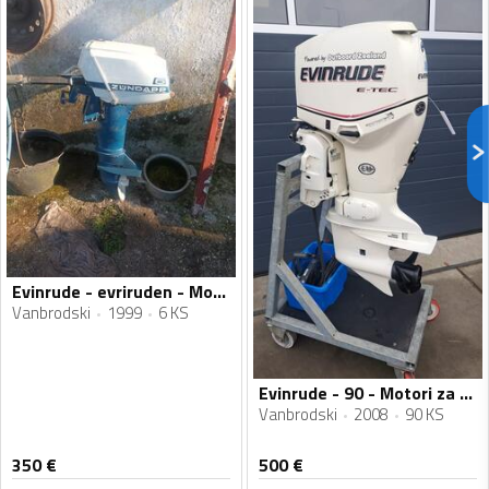
Evinrude - evriruden - Motori za plovila
Vanbrodski
1999
6 KS
Evinrude - 90 - Motori za plovila
Vanbrodski
2008
90 KS
350
€
500
€