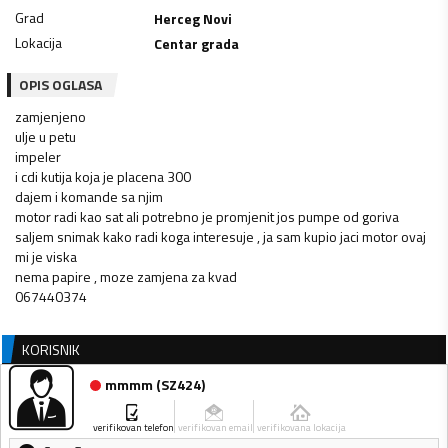
Grad
Herceg Novi
Lokacija
Centar grada
OPIS OGLASA
zamjenjeno
ulje u petu
impeler
i cdi kutija koja je placena 300
dajem i komande sa njim
motor radi kao sat ali potrebno je promjenit jos pumpe od goriva
saljem snimak kako radi koga interesuje , ja sam kupio jaci motor ovaj
mi je viska
nema papire , moze zamjena za kvad
067440374
KORISNIK
mmmm
(
SZ424
)
verifikovan telefon
verifikovan email
verifikovana lokacija