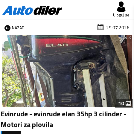
Uloguj se
29.07.2026
NAZAD
1 od 10
10
Evinrude - evinrude elan 35hp 3 cilinder -
Motori za plovila