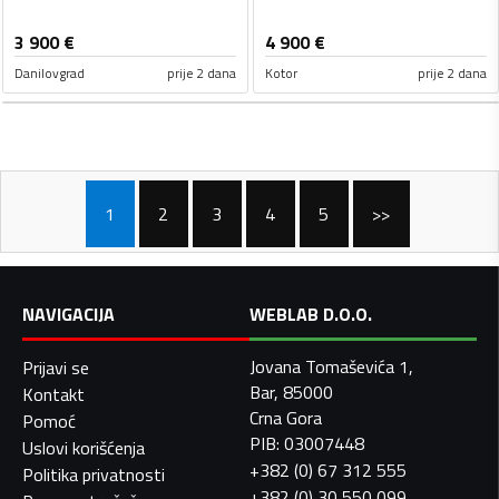
3 900
€
4 900
€
Danilovgrad
prije 2 dana
Kotor
prije 2 dana
1
2
3
4
5
>>
NAVIGACIJA
WEBLAB D.O.O.
Jovana Tomaševića 1,
Prijavi se
Bar, 85000
Kontakt
Crna Gora
Pomoć
PIB: 03007448
Uslovi korišćenja
+382 (0) 67 312 555
Politika privatnosti
+382 (0) 30 550 099