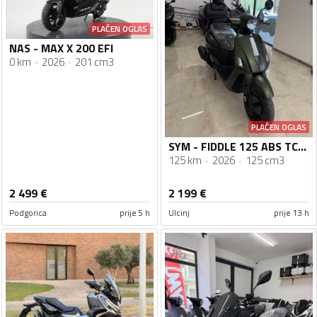
PLAĆEN OGLAS
NAS - MAX X 200 EFI
0 km
2026
201 cm3
PLAĆEN OGLAS
SYM - FIDDLE 125 ABS TCS 2026 Vodeno Hladjenje
125 km
2026
125 cm3
2 499
€
2 199
€
Podgorica
prije 5 h
Ulcinj
prije 13 h