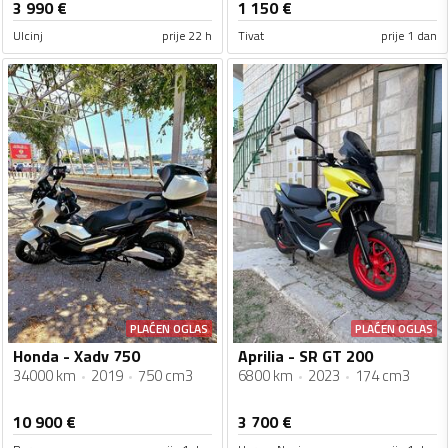
3 990
€
1 150
€
Ulcinj
prije 22 h
Tivat
prije 1 dan
PLAĆEN OGLAS
PLAĆEN OGLAS
Honda - Xadv 750
Aprilia - SR GT 200
34000 km
2019
750 cm3
6800 km
2023
174 cm3
10 900
€
3 700
€