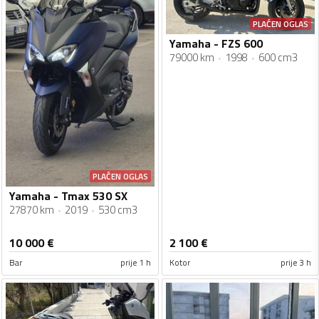
PLAĆEN OGLAS
Yamaha - FZS 600
79000 km
1998
600 cm3
PLAĆEN OGLAS
Yamaha - Tmax 530 SX
27870 km
2019
530 cm3
10 000
€
2 100
€
Bar
prije 1 h
Kotor
prije 3 h