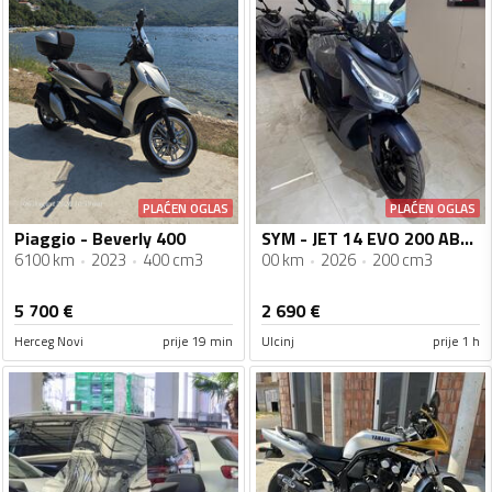
PLAĆEN OGLAS
PLAĆEN OGLAS
Piaggio - Beverly 400
SYM - JET 14 EVO 200 ABS 2026
6100 km
2023
400 cm3
00 km
2026
200 cm3
5 700
€
2 690
€
Herceg Novi
prije 19 min
Ulcinj
prije 1 h