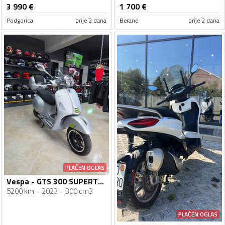
3 990
€
1 700
€
Podgorica
prije 2 dana
Berane
prije 2 dana
PLAĆEN OGLAS
Vespa - GTS 300 SUPERTECH
5200 km
2023
300 cm3
PLAĆEN OGLAS