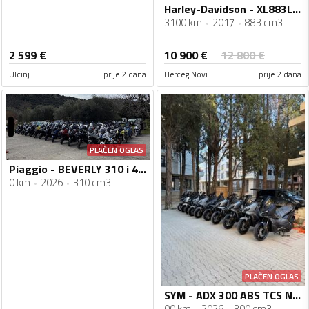
Harley-Davidson - XL883L Superlow
3100 km
2017
883 cm3
10 900
€
2 599
€
12 800
€
Ulcinj
prije 2 dana
Herceg Novi
prije 2 dana
PLAĆEN OGLAS
Piaggio - BEVERLY 310 i 400 HPE
0 km
2026
310 cm3
PLAĆEN OGLAS
SYM - ADX 300 ABS TCS Novi Model
00 km
2026
300 cm3