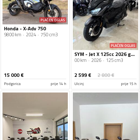
PLAĆEN OGLAS
Honda - X-Adv 750
9800 km
2024
750 cm3
PLAĆEN OGLAS
SYM - Jet X 125cc 2026 godiste Vodeno Hladjenje Nove Boje
00 km
2026
125 cm3
2 599
€
15 000
€
2 800
€
Podgorica
prije 14 h
Ulcinj
prije 15 h