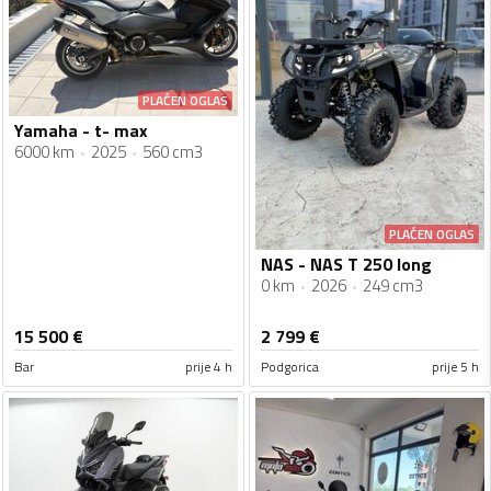
PLAĆEN OGLAS
Yamaha - t- max
6000 km
2025
560 cm3
PLAĆEN OGLAS
NAS - NAS T 250 long
0 km
2026
249 cm3
15 500
€
2 799
€
Bar
prije 4 h
Podgorica
prije 5 h