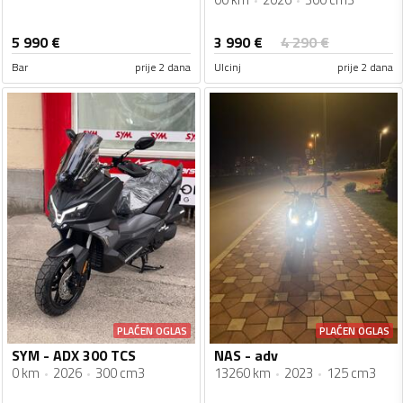
3 990
€
5 990
€
4 290
€
Bar
prije 2 dana
Ulcinj
prije 2 dana
PLAĆEN OGLAS
PLAĆEN OGLAS
SYM - ADX 300 TCS
NAS - adv
0 km
2026
300 cm3
13260 km
2023
125 cm3