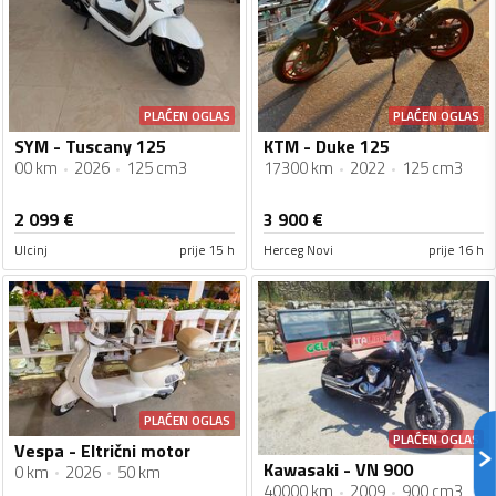
PLAĆEN OGLAS
PLAĆEN OGLAS
SYM - Tuscany 125
KTM - Duke 125
00 km
2026
125 cm3
17300 km
2022
125 cm3
2 099
€
3 900
€
Ulcinj
prije 15 h
Herceg Novi
prije 16 h
PLAĆEN OGLAS
PLAĆEN OGLAS
Vespa - Eltrični motor
Kawasaki - VN 900
0 km
2026
50 km
40000 km
2009
900 cm3