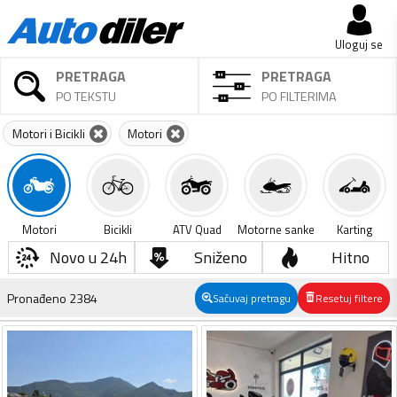
Uloguj se
PRETRAGA
PRETRAGA
PO TEKSTU
PO FILTERIMA
Motori i Bicikli
Motori
Motori
Bicikli
ATV Quad
Motorne sanke
Karting
Novo u 24h
Sniženo
Hitno
Pronađeno
2384
Sačuvaj pretragu
Resetuj filtere