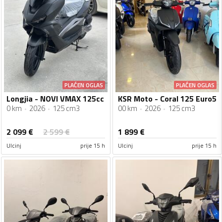
PLAĆEN OGLAS
PLAĆEN OGLAS
Longjia - NOVI VMAX 125cc
KSR Moto - Coral 125 Euro5
0 km
2026
125 cm3
00 km
2026
125 cm3
2 099
€
2 599
€
1 899
€
Ulcinj
prije 15 h
Ulcinj
prije 15 h