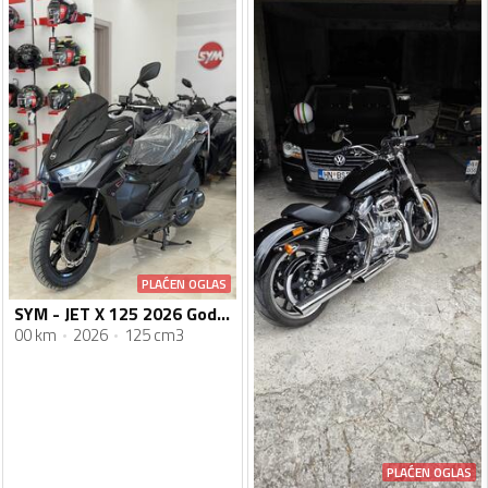
PLAĆEN OGLAS
SYM - JET X 125 2026 Godiste Nova Serija
00 km
2026
125 cm3
PLAĆEN OGLAS