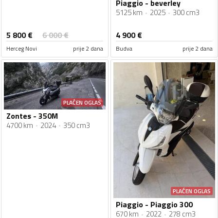
Piaggio - beverley
5125 km
2025
300 cm3
5 800
€
6 000
€
4 900
€
Herceg Novi
prije 2 dana
Budva
prije 2 dana
PLAĆEN OGLAS
Zontes - 350M
4700 km
2024
350 cm3
PLAĆEN OGLAS
Piaggio - Piaggio 300
670 km
2022
278 cm3