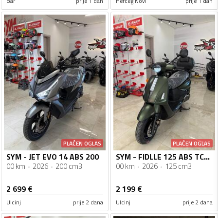
Bar
prije 1 dan
Herceg Novi
prije 1 dan
PLAĆEN OGLAS
PLAĆEN OGLAS
SYM - JET EVO 14 ABS 200
SYM - FIDLLE 125 ABS TCS Nova Generacija
00 km
2026
200 cm3
00 km
2026
125 cm3
2 699
€
2 199
€
Ulcinj
prije 2 dana
Ulcinj
prije 2 dana