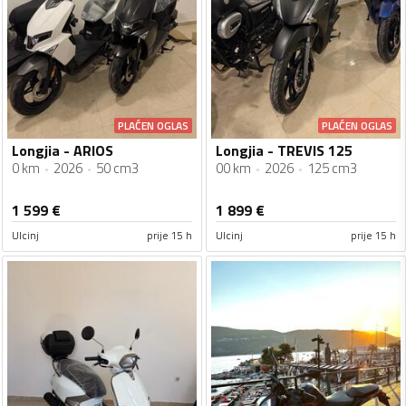
PLAĆEN OGLAS
PLAĆEN OGLAS
Longjia - ARIOS
Longjia - TREVIS 125
0 km
2026
50 cm3
00 km
2026
125 cm3
1 599
€
1 899
€
Ulcinj
prije 15 h
Ulcinj
prije 15 h