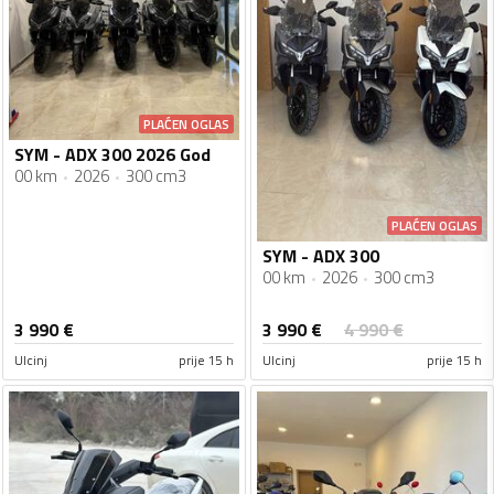
PLAĆEN OGLAS
SYM - ADX 300 2026 God
00 km
2026
300 cm3
PLAĆEN OGLAS
SYM - ADX 300
00 km
2026
300 cm3
3 990
€
3 990
€
4 990
€
Ulcinj
prije 15 h
Ulcinj
prije 15 h