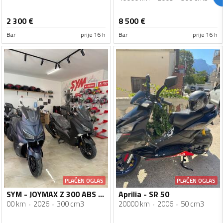
2 300
€
8 500
€
Bar
prije 16 h
Bar
prije 16 h
PLAĆEN OGLAS
PLAĆEN OGLAS
SYM - JOYMAX Z 300 ABS TCS 2026
Aprilia - SR 50
00 km
2026
300 cm3
20000 km
2006
50 cm3