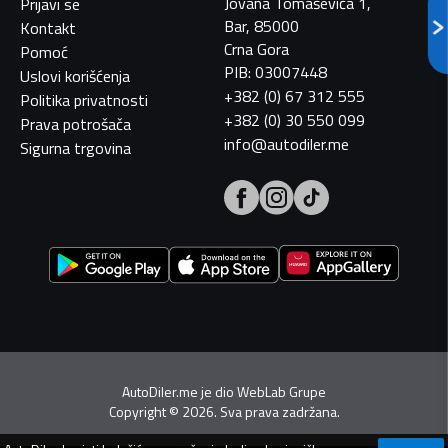
Jovana Tomaševića 1,
Prijavi se
Bar, 85000
Kontakt
Crna Gora
Pomoć
PIB: 03007448
Uslovi korišćenja
+382 (0) 67 312 555
Politika privatnosti
+382 (0) 30 550 099
Prava potrošača
info@autodiler.me
Sigurna trgovina
AutoDiler.me je dio
WebLab Grupe
Copyright
©
2026. Sva prava zadržana.