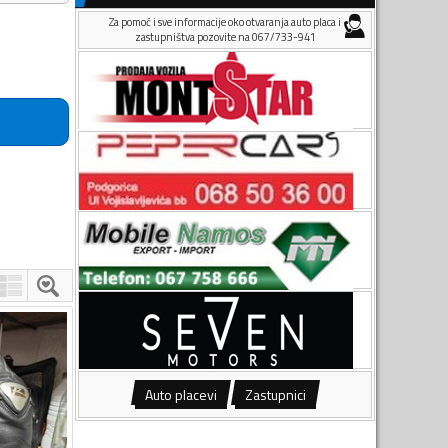
Za pomoć i sve informacije oko otvaranja auto placa i
zastupništva pozovite na 067/733-941
Auto placevi
Zastupnici