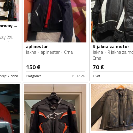
Moto odijelo LS2 Norway 2XL Jakna + Pantalone za sva 4 godisnja doba sa kisnom i zimskom postavom
way 2XL
sva 4
aplinestar
R jakna za motor
om i
Jakna
aplinestar
Crna
Jakna
R jakna za mo
Crna
150
€
70
€
prije 7 dana
Podgorica
31.07.26
Tivat