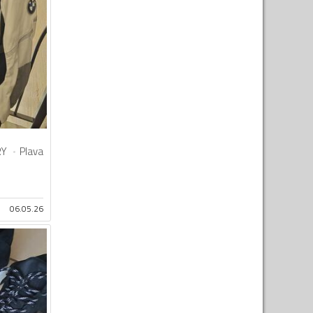
RY
Plava
06.05.26