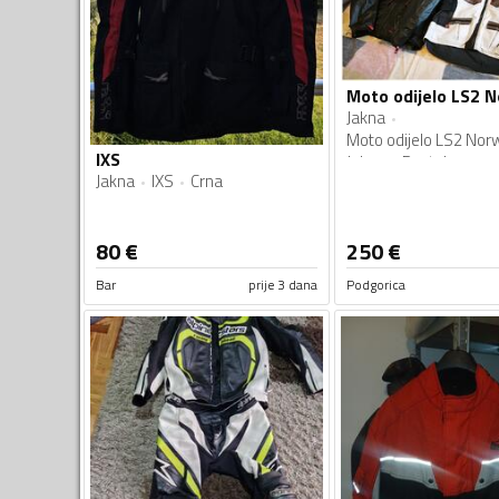
Jakna
Moto odijelo LS2 Nor
IXS
Jakna + Pantalone za 
Jakna
IXS
Crna
godisnja doba sa kisn
zimskom postavom
Kombinacija više boja
80
€
250
€
Bar
prije 3 dana
Podgorica