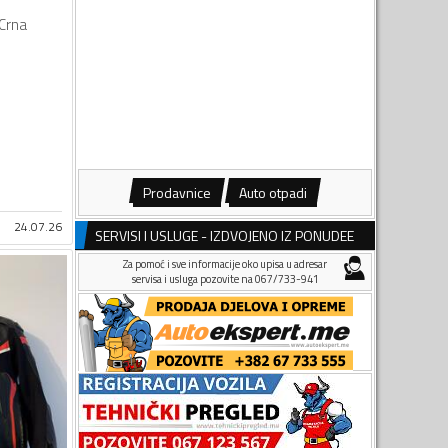
Crna
Prodavnice
Auto otpadi
24.07.26
SERVISI I USLUGE - IZDVOJENO IZ PONUDEE
Za pomoć i sve informacije oko upisa u adresar
servisa i usluga pozovite na 067/733-941