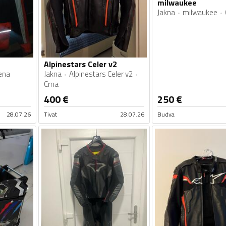
milwaukee
Jakna
milwaukee
Alpinestars Celer v2
ena
Jakna
Alpinestars Celer v2
Crna
400
€
250
€
28.07.26
Tivat
28.07.26
Budva