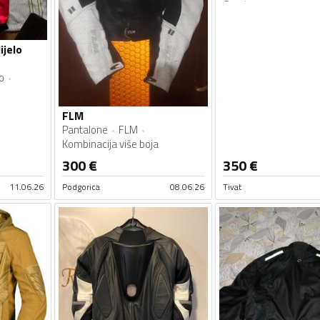
Goretex
Crna
ijelo
o
FLM
Pantalone
FLM
Kombinacija više boja
300
€
350
€
11.06.26
Podgorica
08.06.26
Tivat