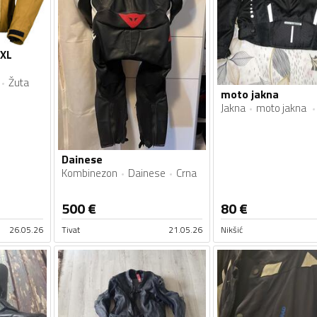
 XL
Žuta
moto jakna
Jakna
moto jakna
Dainese
Kombinezon
Dainese
Crna
500
€
80
€
26.05.26
Tivat
21.05.26
Nikšić