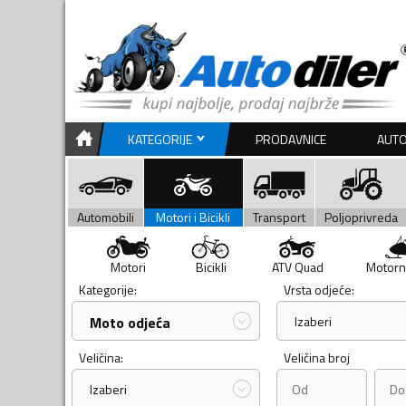
KATEGORIJE
PRODAVNICE
AUTO
Automobili
Motori i Bicikli
Transport
Poljoprivreda
Motori
Bicikli
ATV Quad
Motorn
Kategorije:
Vrsta odjeće:
Moto odjeća
Izaberi
Veličina:
Veličina broj
Izaberi