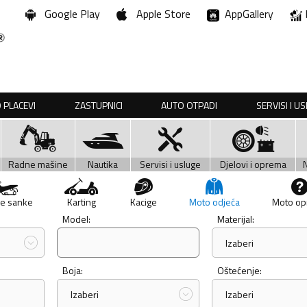
Google Play
Apple Store
AppGallery
 PLACEVI
ZASTUPNICI
AUTO OTPADI
SERVISI I U
Radne mašine
Nautika
Servisi i usluge
Djelovi i oprema
e sanke
Karting
Kacige
Moto odjeća
Moto o
Model:
Materijal:
Izaberi
Boja:
Oštećenje:
Izaberi
Izaberi