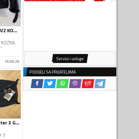
Alpinestars CELER V2 KOZNA JAKNA BLK WHT RED FL
2 KOZNA
FL
Servisi i usluge
16.06.26
PODIJELI SA PRIJATELJIMA
Dainese Carve Master 3 Goretex
r 3