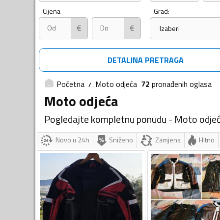
Cijena
Grad:
€
€
Izaberi
DETALJNA PRETRAGA
Početna
Moto odjeća
72
pronađenih
oglasa
Moto odjeća
Pogledajte kompletnu ponudu - Moto odje
Novo u 24h
Sniženo
Zamjena
Hitno