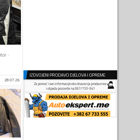
tor
IZDVOJENI PRODAVCI DJELOVA I OPREME
28.07.26
Za pomoć i sve informacije oko otvaranja prodavnice
i otpada pozovite na 067/733-941