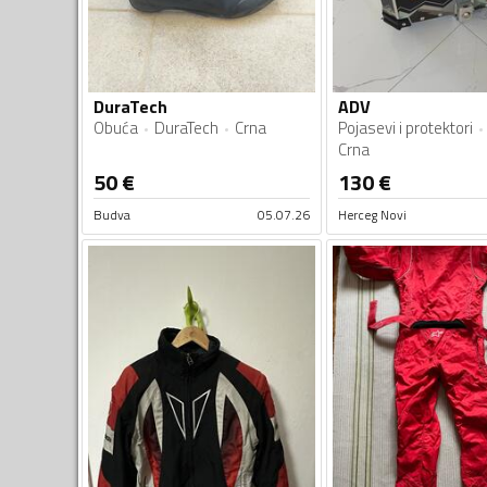
DuraTech
ADV
Obuća
DuraTech
Crna
Pojasevi i protektori
Crna
50
€
130
€
Budva
05.07.26
Herceg Novi