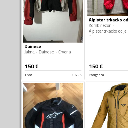
Alpistar trkacko od
Kombinezon
Alpistar trkacko odijel
Crvena
Dainese
Jakna
Dainese
Crvena
150
€
150
€
Tivat
11.06.26
Podgorica