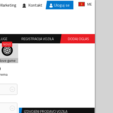
ME
Marketing
Kontakt
Uloguj se
SLUGE
REGISTRACIJA VOZILA
DODAJ OGLAS
Nove gume
prema
IZDVOJENI PRODAVCI VOZILA