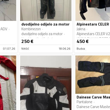
dvodijelno odijelo za motor
ADV
Kombinezon
Jakna
dvodijelno odijelo za motor
Alpinestars CELER V
Kombinacija više boja
JAKNA BLK WHT RED 
250
€
450
€
Crna
01.07.26
Nikšić
18.06.26
Budva
Pantalone
Dainese Carve Maste