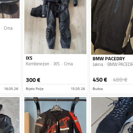
Crna
IXS
BMW PACEDRY
Kombinezon
IXS
Crna
Jakna
BMW PACED
450
€
480
€
300
€
16.05.26
Bijelo Polje
15.05.26
Budva