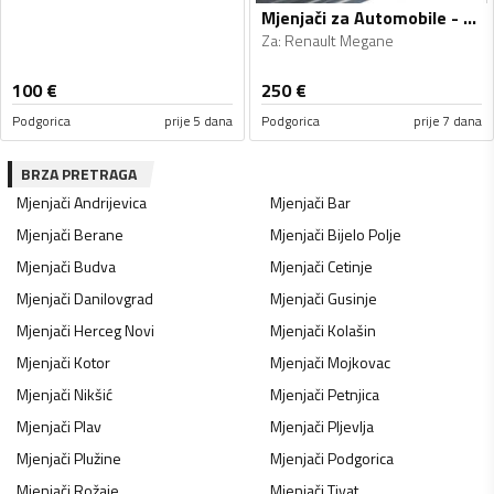
Mjenjači za Automobile - Renault - Megane - 2011, 2013
Za
:
Renault Megane
100
€
250
€
Podgorica
prije 5 dana
Podgorica
prije 7 dana
BRZA PRETRAGA
Mjenjači
Andrijevica
Mjenjači
Bar
Mjenjači
Berane
Mjenjači
Bijelo Polje
Mjenjači
Budva
Mjenjači
Cetinje
Mjenjači
Danilovgrad
Mjenjači
Gusinje
Mjenjači
Herceg Novi
Mjenjači
Kolašin
Mjenjači
Kotor
Mjenjači
Mojkovac
Mjenjači
Nikšić
Mjenjači
Petnjica
Mjenjači
Plav
Mjenjači
Pljevlja
Mjenjači
Plužine
Mjenjači
Podgorica
Mjenjači
Rožaje
Mjenjači
Tivat