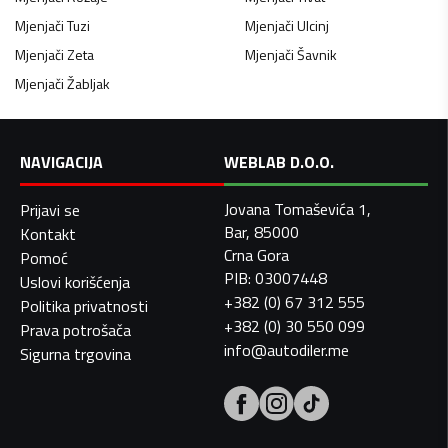
Mjenjači
Tuzi
Mjenjači
Ulcinj
Mjenjači
Zeta
Mjenjači
Šavnik
Mjenjači
Žabljak
NAVIGACIJA
WEBLAB D.O.O.
Jovana Tomaševića 1,
Prijavi se
Bar, 85000
Kontakt
Crna Gora
Pomoć
PIB: 03007448
Uslovi korišćenja
+382 (0) 67 312 555
Politika privatnosti
+382 (0) 30 550 099
Prava potrošača
info@autodiler.me
Sigurna trgovina