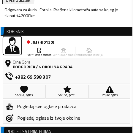
OPIS OGLASA
Odgovara za Auris i Corolla. Pređena kilometraža auta sa kojeg je
skinut 142000km.
KORISNIK
J&J
(
HI0130
)
verifikovan telefon
verifikovan email
verifikovana lokacija
Crna Gora
PODGORICA
/
> OKOLINA GRADA
+382 69 598 307
Sačuvaj oglas
Sačuvaj profil
Prijavi oglas
Pogledaj sve oglase prodavca
Pogledaj oglase iz tvoje okoline
PODIJELI SA PRIJATELJIMA