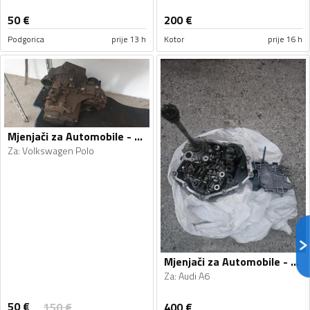
50
€
200
€
Podgorica
prije 13 h
Kotor
prije 16 h
Mjenjači za Automobile - Volkswagen - Polo - 2010
Za
:
Volkswagen Polo
Mjenjači za Automobile - Audi - A6 - 2010
Za
:
Audi A6
50
€
150
€
400
€