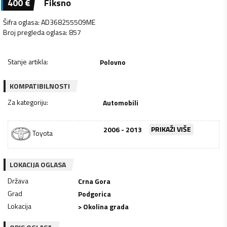
400
€
Fiksno
Šifra oglasa
:
AD368255509ME
Broj pregleda oglasa
:
857
Stanje artikla
:
Polovno
KOMPATIBILNOSTI
Za kategoriju
:
Automobili
2006 - 2013
PRIKAŽI VIŠE
Toyota
LOKACIJA OGLASA
Država
Crna Gora
Grad
Podgorica
Lokacija
> Okolina grada