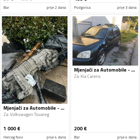
Bar
prije 2 dana
Podgorica
prije 3 dana
Mjenjači za Automobile - Kia - Carens - 2005
Za
:
Kia Carens
Mjenjači za Automobile - Volkswagen - Touareg - 2008
Za
:
Volkswagen Touareg
1 000
€
200
€
Herceg Novi
prije 4 dana
Bar
prije 4 dana