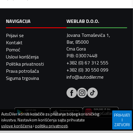
NAVIGACIJA
WEBLAB D.O.O.
Jovana Tomaševića 1,
Prijavi se
Bar, 85000
Kontakt
Crna Gora
Pomoć
PIB: 03007448
Uslovi korišćenja
+382 (0) 67 312 555
Politika privatnosti
+382 (0) 30 550 099
Prava potrošača
info@autodiler.me
Sigurna trgovina
AutoDiler
koristi kolačiće za pružanje boljeg korisničkog
PRIHVATI
iskustva. Nastavkom korišćenja sajta prihvatate
I
ZATVORI
uslove korišćenja
i
politiku privatnosti
.