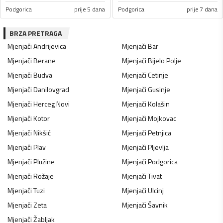
Podgorica
prije 5 dana
Podgorica
prije 7 dana
BRZA PRETRAGA
Mjenjači
Andrijevica
Mjenjači
Bar
Mjenjači
Berane
Mjenjači
Bijelo Polje
Mjenjači
Budva
Mjenjači
Cetinje
Mjenjači
Danilovgrad
Mjenjači
Gusinje
Mjenjači
Herceg Novi
Mjenjači
Kolašin
Mjenjači
Kotor
Mjenjači
Mojkovac
Mjenjači
Nikšić
Mjenjači
Petnjica
Mjenjači
Plav
Mjenjači
Pljevlja
Mjenjači
Plužine
Mjenjači
Podgorica
Mjenjači
Rožaje
Mjenjači
Tivat
Mjenjači
Tuzi
Mjenjači
Ulcinj
Mjenjači
Zeta
Mjenjači
Šavnik
Mjenjači
Žabljak