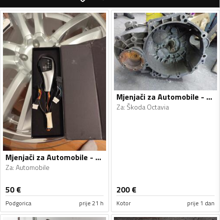
Mjenjači za Automobile - Škoda - Octavia - 2009
Za
:
Škoda Octavia
Mjenjači za Automobile - Automobile - Univerzalno
Za
:
Automobile
50
€
200
€
Podgorica
prije 21 h
Kotor
prije 1 dan