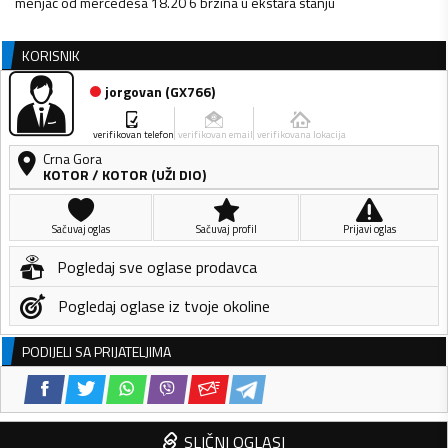
menjac od mercedesa 18.20 6 brzina u ekstara stanju
KORISNIK
jorgovan
(
GX766
)
verifikovan telefon
verifikovan email
verifikovana lokacija
Crna Gora
KOTOR
/
KOTOR (UŽI DIO)
Sačuvaj oglas
Sačuvaj profil
Prijavi oglas
Pogledaj sve oglase prodavca
Pogledaj oglase iz tvoje okoline
PODIJELI SA PRIJATELJIMA
SLIČNI OGLASI