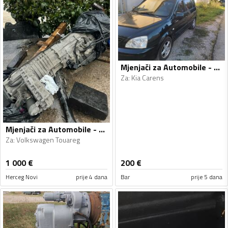
Mjenjači za Automobile - Kia - Carens - 2005
Za
:
Kia Carens
Mjenjači za Automobile - Volkswagen - Touareg - 2008
Za
:
Volkswagen Touareg
1 000
€
200
€
Herceg Novi
prije 4 dana
Bar
prije 5 dana