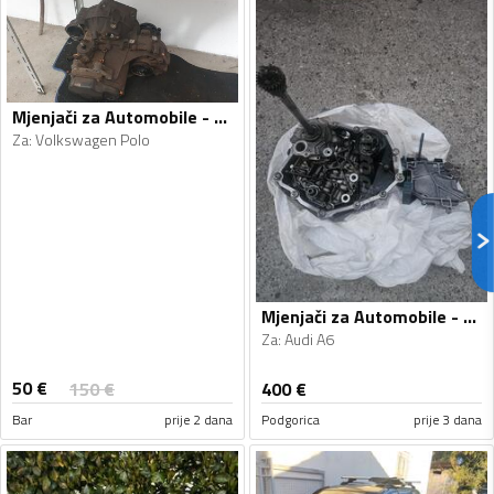
Mjenjači za Automobile - Volkswagen - Polo - 2010
Za
:
Volkswagen Polo
Mjenjači za Automobile - Audi - A6 - 2010
Za
:
Audi A6
50
€
150
€
400
€
Bar
prije 2 dana
Podgorica
prije 3 dana