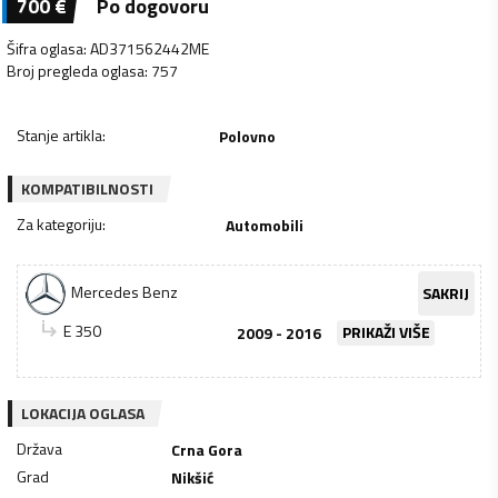
700
€
Po dogovoru
Šifra oglasa
:
AD371562442ME
Broj pregleda oglasa
:
757
Stanje artikla
:
Polovno
KOMPATIBILNOSTI
Za kategoriju
:
Automobili
Mercedes Benz
SAKRIJ
E 350
2009 - 2016
PRIKAŽI VIŠE
LOKACIJA OGLASA
Država
Crna Gora
Grad
Nikšić