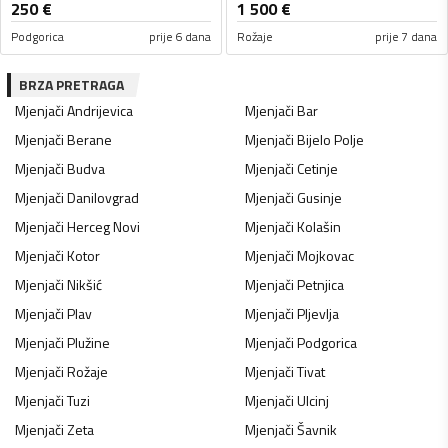
250
€
1 500
€
Podgorica
prije 6 dana
Rožaje
prije 7 dana
BRZA PRETRAGA
Mjenjači
Andrijevica
Mjenjači
Bar
Mjenjači
Berane
Mjenjači
Bijelo Polje
Mjenjači
Budva
Mjenjači
Cetinje
Mjenjači
Danilovgrad
Mjenjači
Gusinje
Mjenjači
Herceg Novi
Mjenjači
Kolašin
Mjenjači
Kotor
Mjenjači
Mojkovac
Mjenjači
Nikšić
Mjenjači
Petnjica
Mjenjači
Plav
Mjenjači
Pljevlja
Mjenjači
Plužine
Mjenjači
Podgorica
Mjenjači
Rožaje
Mjenjači
Tivat
Mjenjači
Tuzi
Mjenjači
Ulcinj
Mjenjači
Zeta
Mjenjači
Šavnik