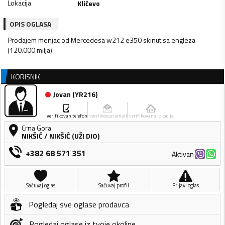
Lokacija
Kličevo
OPIS OGLASA
Prodajem menjac od Mercedesa w212 e350 skinut sa engleza
(120.000 milja)
KORISNIK
Jovan
(
YR216
)
verifikovan telefon
verifikovan email
verifikovana lokacija
Crna Gora
NIKŠIĆ
/
NIKŠIĆ (UŽI DIO)
+382 68 571 351
Aktivan
Sačuvaj oglas
Sačuvaj profil
Prijavi oglas
Pogledaj sve oglase prodavca
Pogledaj oglase iz tvoje okoline