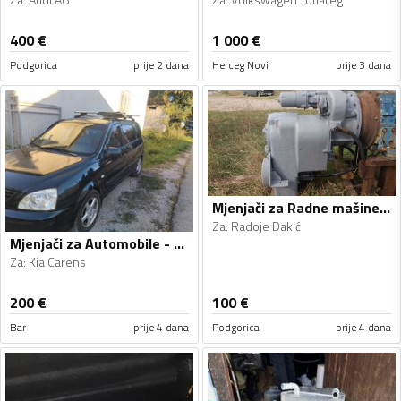
400
€
1 000
€
Podgorica
prije 2 dana
Herceg Novi
prije 3 dana
Mjenjači za Radne mašine - Radoje Dakić, Clark - 1990, 1990
Za
:
Radoje Dakić
Mjenjači za Automobile - Kia - Carens - 2005
Za
:
Kia Carens
200
€
100
€
Bar
prije 4 dana
Podgorica
prije 4 dana