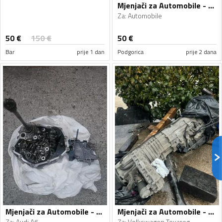
Mjenjači za Automobile - Automobile - Univerzalno
Za
:
Automobile
50
€
150
€
50
€
Bar
prije 1 dan
Podgorica
prije 2 dana
Mjenjači za Automobile - Audi - A6 - 2010
Mjenjači za Automobile - Volkswagen - Touareg - 2008
Za
:
Audi A6
Za
:
Volkswagen Touareg