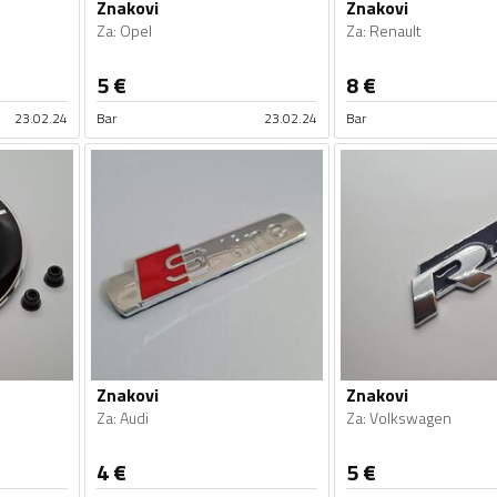
Znakovi
Znakovi
Za
:
Opel
Za
:
Renault
5
€
8
€
23.02.24
Bar
23.02.24
Bar
Znakovi
Znakovi
Za
:
Audi
Za
:
Volkswagen
4
€
5
€