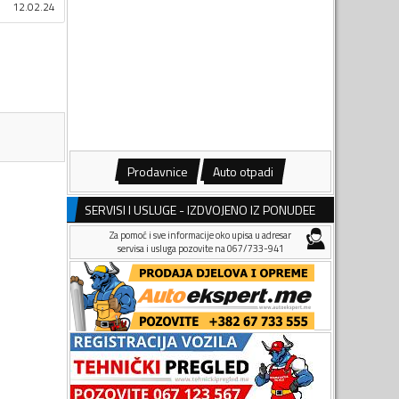
12.02.24
Prodavnice
Auto otpadi
SERVISI I USLUGE - IZDVOJENO IZ PONUDEE
Za pomoć i sve informacije oko upisa u adresar
servisa i usluga pozovite na 067/733-941