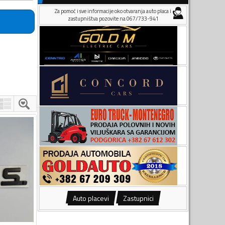
Za pomoć i sve informacije oko otvaranja auto placa i
zastupništva pozovite na 067/733-941
Auto placevi
Zastupnici