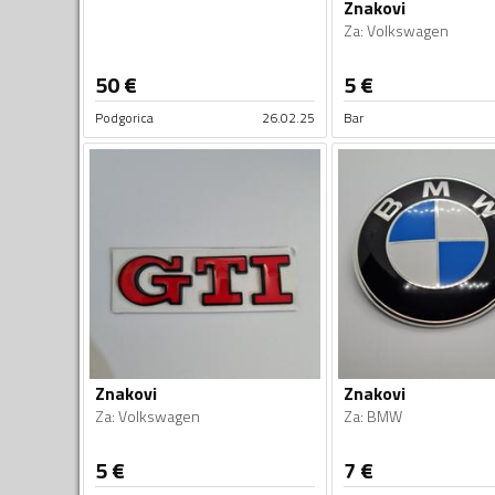
Znakovi
Za
:
Volkswagen
50
€
5
€
Podgorica
26.02.25
Bar
Znakovi
Znakovi
Za
:
Volkswagen
Za
:
BMW
5
€
7
€