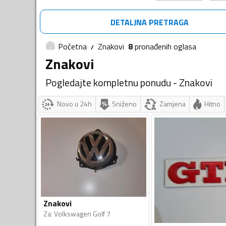
DETALJNA PRETRAGA
Početna
Znakovi
8
pronađenih
oglasa
Znakovi
Pogledajte kompletnu ponudu - Znakovi
Novo u 24h
Sniženo
Zamjena
Hitno
Znakovi
Za
:
Volkswagen Golf 7