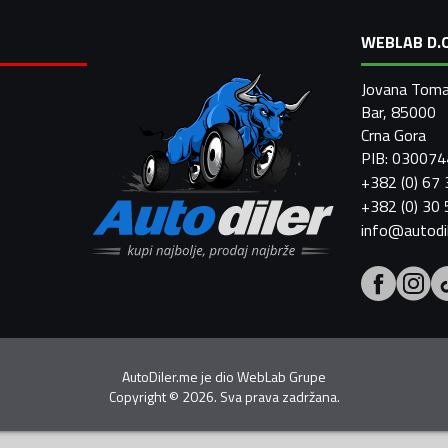
WEBLAB D.O
Jovana Toma
Bar, 85000
Crna Gora
PIB: 03007
+382 (0) 67
+382 (0) 30
info@autodi
AutoDiler.me je dio
WebLab Grupe
Copyright
©
2026. Sva prava zadržana.