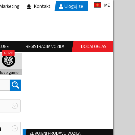
ME
Marketing
Kontakt
Uloguj se
SLUGE
REGISTRACIJA VOZILA
DODAJ OGLAS
Nove gume
i
IZDVOJENI PRODAVCI VOZILA