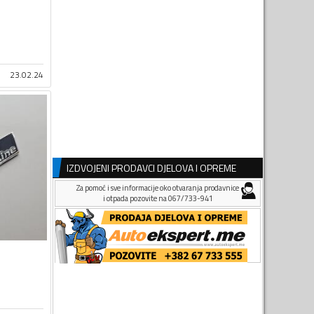
23.02.24
IZDVOJENI PRODAVCI DJELOVA I OPREME
Za pomoć i sve informacije oko otvaranja prodavnice
i otpada pozovite na 067/733-941