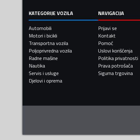
KATEGORIJE VOZILA
NAVIGACIJA
Automobili
Prijavi se
Motori i bicikli
Kontakt
Transportna vozila
Pomoć
Poljoprivredna vozila
Uslovi korišćenja
Radne mašine
Politika privatnosti
Nautika
Prava potrošača
Servis i usluge
Sigurna trgovina
Djelovi i oprema