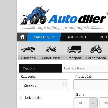
KATEGORIJE
PRODAVNICE
AUTO
Automobili
Motori i Bicikli
Transport
Poljoprivreda
Znakovi
Kategorije:
Proizvođač:
Znakovi
Cijena
Univerzalan
€