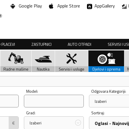
Google Play
Apple Store
AppGallery
 PLACEVI
ZASTUPNICI
AUTO OTPADI
SERVISI I U
Radne mašine
Nautika
Servisi i usluge
Djelovi i oprema
Model:
Odgovara Kategoriji:
Izaberi
Grad:
Sortiraj:
€
Izaberi
Oglasi - Najnovij