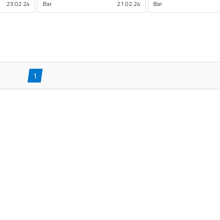
23.02.24
Bar
21.02.24
Bar
1