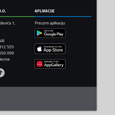
.O.
APLIKACIJE
ševića 1,
Preuzmi aplikaciju
:
448
 312 555
 550 099
ler.me