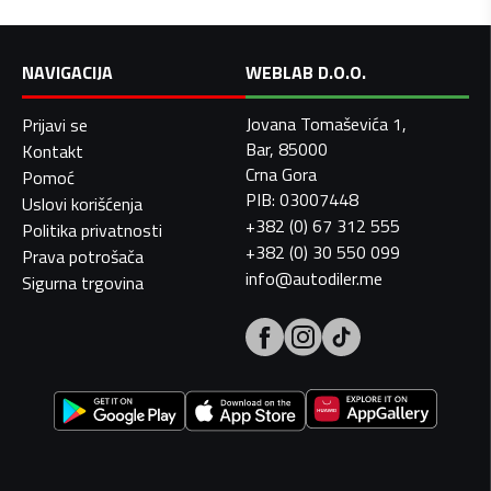
NAVIGACIJA
WEBLAB D.O.O.
Jovana Tomaševića 1,
Prijavi se
Bar, 85000
Kontakt
Crna Gora
Pomoć
PIB: 03007448
Uslovi korišćenja
+382 (0) 67 312 555
Politika privatnosti
+382 (0) 30 550 099
Prava potrošača
info@autodiler.me
Sigurna trgovina