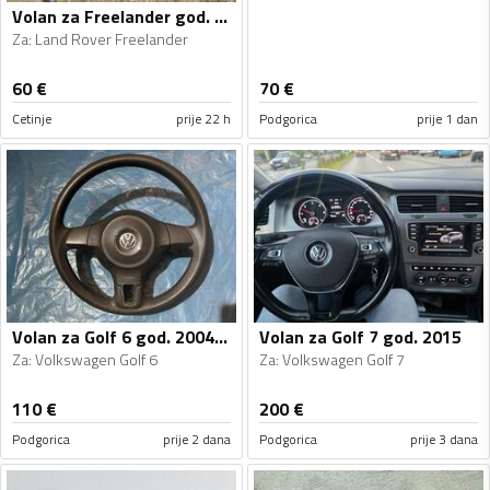
Volan za Freelander god. 2010, 2007
Za
:
Land Rover Freelander
60
€
70
€
Cetinje
prije 22 h
Podgorica
prije 1 dan
Volan za Golf 6 god. 2004-2012
Volan za Golf 7 god. 2015
Za
:
Volkswagen Golf 6
Za
:
Volkswagen Golf 7
110
€
200
€
Podgorica
prije 2 dana
Podgorica
prije 3 dana