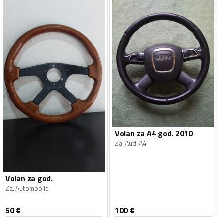
Volan za A4 god. 2010
Za
:
Audi A4
Volan za god.
Za
:
Automobile
50
€
100
€