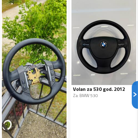
Volan za 530 god. 2012
Za
:
BMW 530