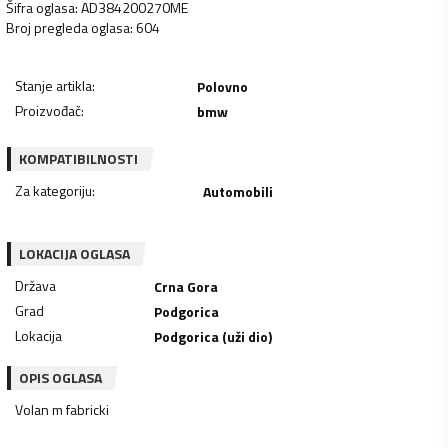
Šifra oglasa
:
AD384200270ME
Broj pregleda oglasa
:
604
Stanje artikla
:
Polovno
Proizvođač
:
bmw
KOMPATIBILNOSTI
Za kategoriju
:
Automobili
LOKACIJA OGLASA
Država
Crna Gora
Grad
Podgorica
Lokacija
Podgorica (uži dio)
OPIS OGLASA
Volan m fabricki