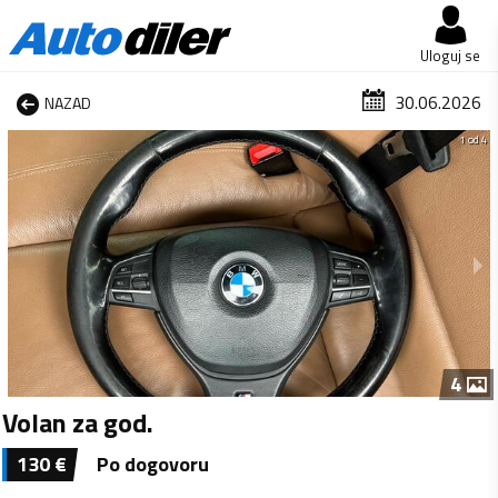
Uloguj se
30.06.2026
NAZAD
1 od 4
4
Volan za god.
130
€
Po dogovoru