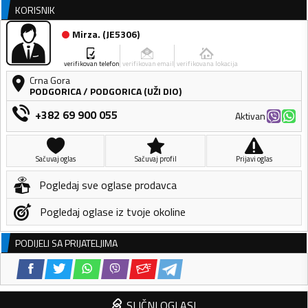
KORISNIK
Mirza.
(
JE5306
)
verifikovan telefon
verifikovan email
verifikovana lokacija
Crna Gora
PODGORICA
/
PODGORICA (UŽI DIO)
+382 69 900 055
Aktivan
Sačuvaj oglas
Sačuvaj profil
Prijavi oglas
Pogledaj sve oglase prodavca
Pogledaj oglase iz tvoje okoline
PODIJELI SA PRIJATELJIMA
SLIČNI OGLASI