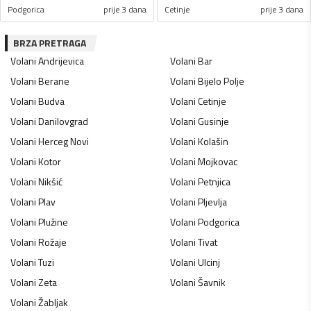
Podgorica
prije 3 dana
Cetinje
prije 3 dana
BRZA PRETRAGA
Volani
Andrijevica
Volani
Bar
Volani
Berane
Volani
Bijelo Polje
Volani
Budva
Volani
Cetinje
Volani
Danilovgrad
Volani
Gusinje
Volani
Herceg Novi
Volani
Kolašin
Volani
Kotor
Volani
Mojkovac
Volani
Nikšić
Volani
Petnjica
Volani
Plav
Volani
Pljevlja
Volani
Plužine
Volani
Podgorica
Volani
Rožaje
Volani
Tivat
Volani
Tuzi
Volani
Ulcinj
Volani
Zeta
Volani
Šavnik
Volani
Žabljak