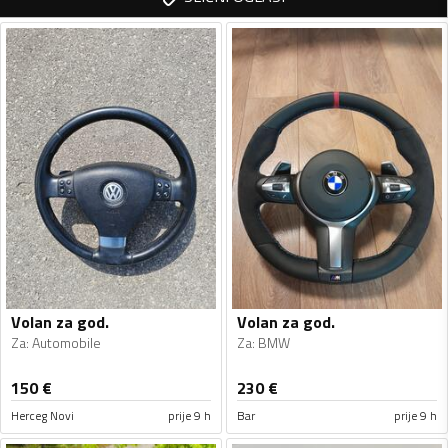
Volan za god.
Volan za god.
Za
:
Automobile
Za
:
BMW
150
€
230
€
Herceg Novi
prije 9 h
Bar
prije 9 h