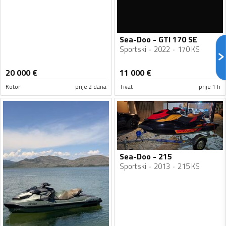
Sea-Doo - GTI 170 SE
Sportski
2022
170 KS
20 000
€
11 000
€
Kotor
prije 2 dana
Tivat
prije 1 h
Sea-Doo - 215
Sportski
2013
215 KS