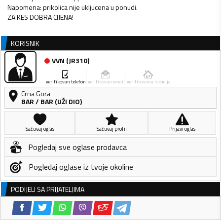
Napomena: prikolica nije ukljucena u ponudi.
ZA KES DOBRA CIJENA!
KORISNIK
VVN
(
JR310
)
verifikovan telefon
verifikovan email
verifikovana lokacija
Crna Gora
BAR
/
BAR (UŽI DIO)
Sačuvaj oglas
Sačuvaj profil
Prijavi oglas
Pogledaj sve oglase prodavca
Pogledaj oglase iz tvoje okoline
PODIJELI SA PRIJATELJIMA