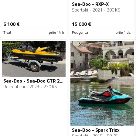
Sea-Doo - RXP-X
Sportski
2021
300 KS
6 100
€
15 000
€
Tivat
prije 14 h
Podgorica
prije 1 dan
Sea-Doo - Sea-Doo GTR 230
Rekreativni
2023
230 KS
Sea-Doo - Spark Trixx
Sportski
2019
90 KS