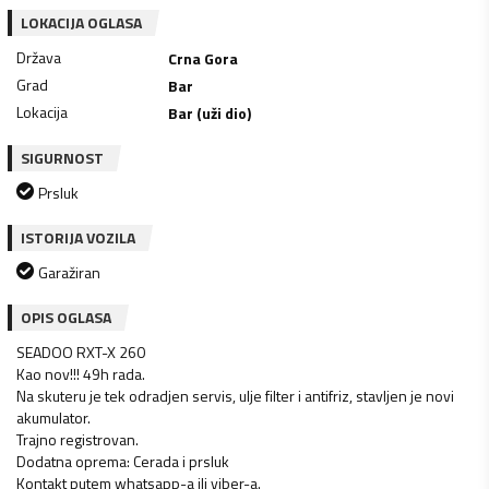
LOKACIJA OGLASA
Država
Crna Gora
Grad
Bar
Lokacija
Bar (uži dio)
SIGURNOST
Prsluk
ISTORIJA VOZILA
Garažiran
OPIS OGLASA
SEADOO RXT-X 260
Kao nov!!! 49h rada.
Na skuteru je tek odradjen servis, ulje filter i antifriz, stavljen je novi
akumulator.
Trajno registrovan.
Dodatna oprema: Cerada i prsluk
Kontakt putem whatsapp-a ili viber-a.