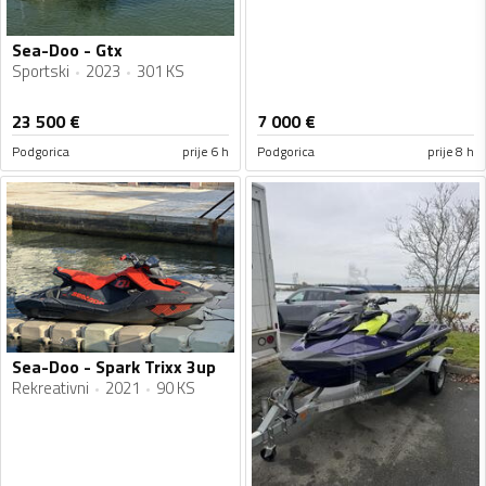
Sea-Doo - Gtx
Sportski
2023
301 KS
23 500
€
7 000
€
Podgorica
prije 6 h
Podgorica
prije 8 h
Sea-Doo - Spark Trixx 3up
Rekreativni
2021
90 KS