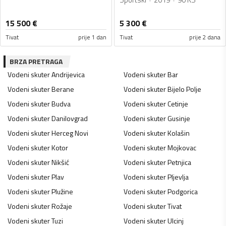
15 500
€
5 300
€
Tivat
prije 1 dan
Tivat
prije 2 dana
BRZA PRETRAGA
Vodeni skuter
Andrijevica
Vodeni skuter
Bar
Vodeni skuter
Berane
Vodeni skuter
Bijelo Polje
Vodeni skuter
Budva
Vodeni skuter
Cetinje
Vodeni skuter
Danilovgrad
Vodeni skuter
Gusinje
Vodeni skuter
Herceg Novi
Vodeni skuter
Kolašin
Vodeni skuter
Kotor
Vodeni skuter
Mojkovac
Vodeni skuter
Nikšić
Vodeni skuter
Petnjica
Vodeni skuter
Plav
Vodeni skuter
Pljevlja
Vodeni skuter
Plužine
Vodeni skuter
Podgorica
Vodeni skuter
Rožaje
Vodeni skuter
Tivat
Vodeni skuter
Tuzi
Vodeni skuter
Ulcinj