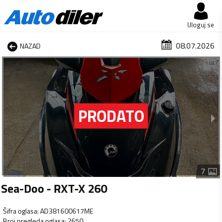
Uloguj se
08.07.2026
NAZAD
1 od 7
7
Sea-Doo - RXT-X 260
Šifra oglasa
:
AD381600617ME
Broj pregleda oglasa
:
2650