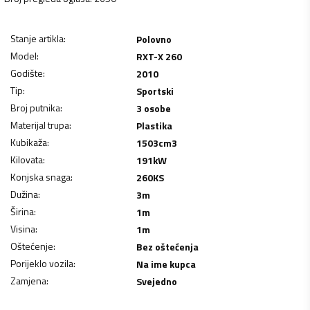
Stanje artikla
:
Polovno
Model
:
RXT-X 260
Godište
:
2010
Tip
:
Sportski
Broj putnika
:
3 osobe
Materijal trupa
:
Plastika
Kubikaža
:
1503
cm3
Kilovata
:
191
kW
Konjska snaga
:
260
KS
Dužina
:
3
m
Širina
:
1
m
Visina
:
1
m
Oštećenje
:
Bez oštećenja
Porijeklo vozila
:
Na ime kupca
Zamjena
:
Svejedno