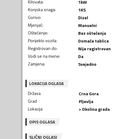
Kilovata
:
1
kW
Konjska snaga
:
1
KS
Gorivo
:
Dizel
Mjenjač
:
Manuelni
Oštećenje
:
Bez oštećenja
Porijeklo vozila
:
Domaće tablice
Registrovan do
:
Nije registrovan
Vodi se na mene
:
Da
Zamjena
:
Svejedno
LOKACIJA OGLASA
Država
Crna Gora
Grad
Pljevlja
Lokacija
> Okolina grada
OPIS OGLASA
SLIČNI OGLASI