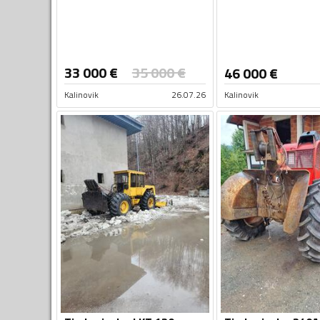
33 000
€
35 000
€
46 000
€
Kalinovik
26.07.26
Kalinovik