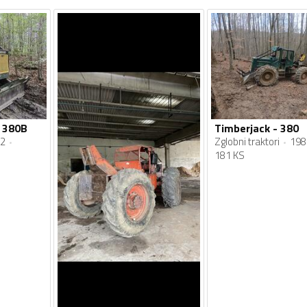
 380B
Timberjack - 380
2
Zglobni traktori
198
181 KS