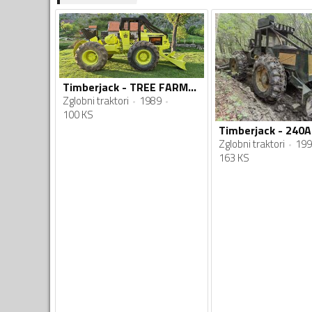
Timberjack - TREE FARMER C5D
Zglobni traktori
1989
100 KS
Timberjack - 240A
Zglobni traktori
199
163 KS