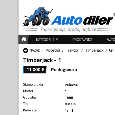
KATEGORIJE
PRODAVNICE
AUTO
Početna
Traktori
Timberjack
Crn
NAZAD
Timberjack - 1
11 000
€
Po dogovoru
Stanje artikla
:
Polovno
Model
:
1
Godište
:
1990
Tip
:
Ostalo
Kubikaža
:
1
cm3