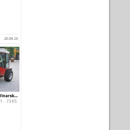
20.09.25
Antonio Carraro - Vinarski Sadjarski komunalni traktor Antonio Carraro SUPERTRACK 5400 HTM
1
73 KS