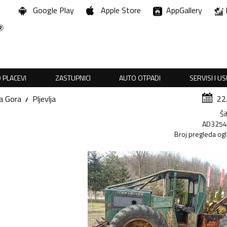
Google Play
Apple Store
AppGallery
 PLACEVI
ZASTUPNICI
AUTO OTPADI
SERVISI I U
a Gora
Pljevlja
22
Ši
AD325
Broj pregleda og