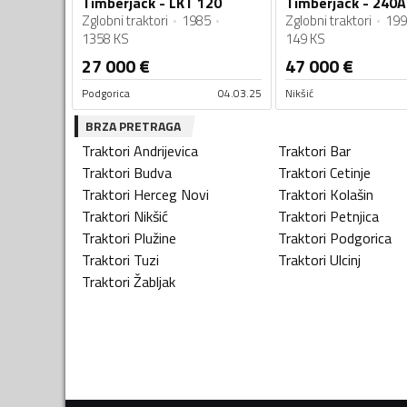
Timberjack - LKT 120
Timberjack - 240A
Zglobni traktori
1985
Zglobni traktori
199
1358 KS
149 KS
27 000
€
47 000
€
Podgorica
04.03.25
Nikšić
BRZA PRETRAGA
Traktori
Andrijevica
Traktori
Bar
Traktori
Budva
Traktori
Cetinje
Traktori
Herceg Novi
Traktori
Kolašin
Traktori
Nikšić
Traktori
Petnjica
Traktori
Plužine
Traktori
Podgorica
Traktori
Tuzi
Traktori
Ulcinj
Traktori
Žabljak