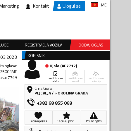
ME
Marketing
Kontakt
Uloguj se
SLUGE
REGISTRACIJA VOZILA
DODAJ OGLAS
KORISNIK
.03.2023
fra oglasa
:
Djole
(
AF7712
)
425003ME
lasa
:
7749
verifikovan
verifikovan
verifikovana
telefon
email
lokacija
Crna Gora
PLJEVLJA
/
> OKOLINA GRADA
+382 68 855 068
Sačuvaj oglas
Sačuvaj profil
Prijavi oglas