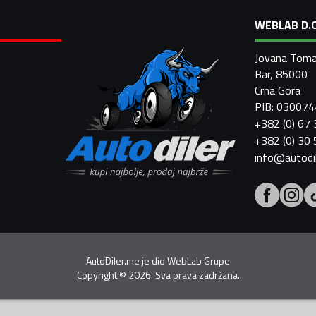
WEBLAB D.O
Jovana Toma
Bar, 85000
Crna Gora
PIB: 03007
+382 (0) 67
+382 (0) 30
info@autodi
AutoDiler.me je dio
WebLab Grupe
Copyright
©
2026. Sva prava zadržana.