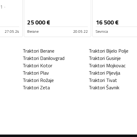
1
25 000
€
16 500
€
27.05.24
Berane
20.05.22
Sevnica
Traktori
Berane
Traktori
Bijelo Polje
Traktori
Danilovgrad
Traktori
Gusinje
Traktori
Kotor
Traktori
Mojkovac
Traktori
Plav
Traktori
Pljevlja
Traktori
Rožaje
Traktori
Tivat
Traktori
Zeta
Traktori
Šavnik