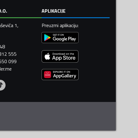
.O.
APLIKACIJE
ševića 1,
Preuzmi aplikaciju
:
448
 312 555
 550 099
ler.me