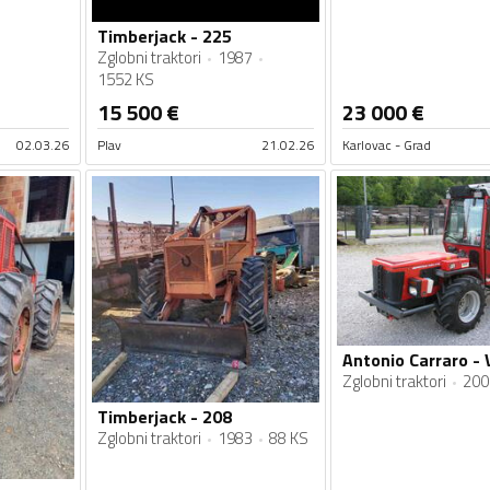
Timberjack - 225
Zglobni traktori
1987
1552 KS
15 500
€
23 000
€
02.03.26
Plav
21.02.26
Karlovac - Grad
Zglobni traktori
200
Timberjack - 208
Zglobni traktori
1983
88 KS