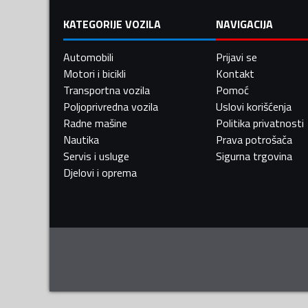
KATEGORIJE VOZILA
NAVIGACIJA
Automobili
Prijavi se
Motori i bicikli
Kontakt
Transportna vozila
Pomoć
Poljoprivredna vozila
Uslovi korišćenja
Radne mašine
Politika privatnosti
Nautika
Prava potrošača
Servis i usluge
Sigurna trgovina
Djelovi i oprema