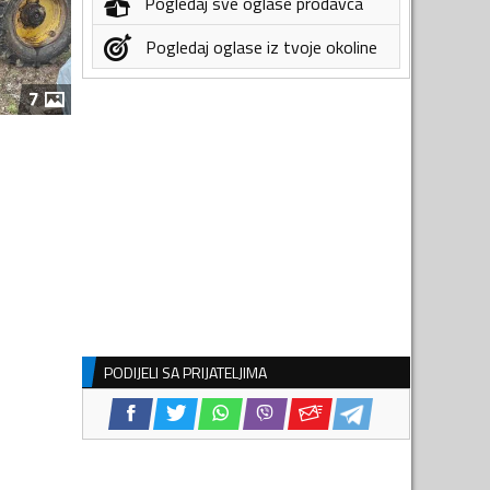
Pogledaj sve oglase prodavca
Pogledaj oglase iz tvoje okoline
7
PODIJELI SA PRIJATELJIMA