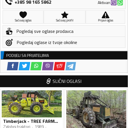
+385 98 165 5862
Aktivan
Sačuvaj oglas
Sačuvaj profil
Prijavi oglas
Pogledaj sve oglase prodavca
Pogledaj oglase iz tvoje okoline
PODIJELI SA PRIJATELJIMA
SLIČNI OGLASI
Timberjack - TREE FARMER C5D
Zglobni traktori
1989