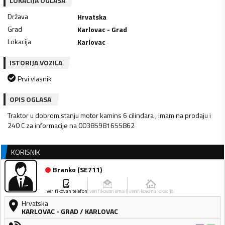
LOKACIJA OGLASA
Država
Hrvatska
Grad
Karlovac - Grad
Lokacija
Karlovac
ISTORIJA VOZILA
Prvi vlasnik
OPIS OGLASA
Traktor u dobrom.stanju motor kamins 6 cilindara , imam na prodaju i
240 C za informacije na 00385981655862
KORISNIK
Branko
(
SE711
)
verifikovan telefon
verifikovan email
verifikovana lokacija
Hrvatska
KARLOVAC - GRAD
/
KARLOVAC