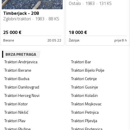
Ostalo
1983
131 KS
Timberjack - 208
Zglobni traktori
1983
88 KS
25 000
€
18 000
€
Berane
20.05.22
Žabljak
prije 8 h
BRZA PRETRAGA
Traktori
Andrijevica
Traktori
Bar
Traktori
Berane
Traktori
Bijelo Polje
Traktori
Budva
Traktori
Cetinje
Traktori
Danilovgrad
Traktori
Gusinje
Traktori
Herceg Novi
Traktori
Kolašin
Traktori
Kotor
Traktori
Mojkovac
Traktori
Nikšić
Traktori
Petnjica
Traktori
Plav
Traktori
Pljevlja
Traktori
Plužine
Traktori
Podgorica