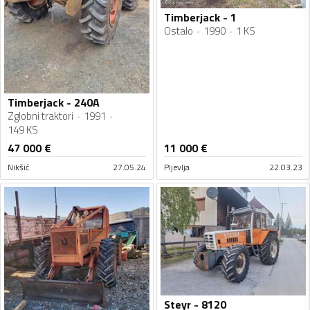
Timberjack - 1
Ostalo
1990
1 KS
Timberjack - 240A
Zglobni traktori
1991
149 KS
47 000
€
11 000
€
Nikšić
27.05.24
Pljevlja
22.03.23
Steyr - 8120