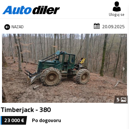
Uloguj se
20.09.2025
NAZAD
1 od 5
5
Timberjack - 380
23 000
€
Po dogovoru