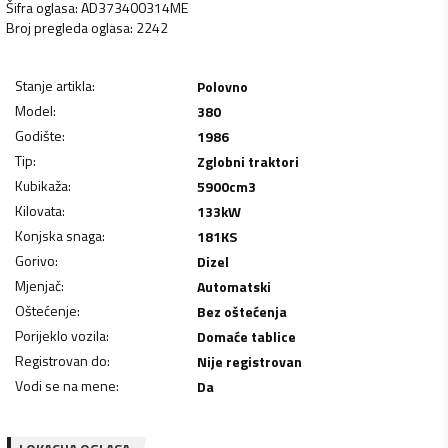
Šifra oglasa
:
AD373400314ME
Broj pregleda oglasa
:
2242
Stanje artikla
:
Polovno
Model
:
380
Godište
:
1986
Tip
:
Zglobni traktori
Kubikaža
:
5900
cm3
Kilovata
:
133
kW
Konjska snaga
:
181
KS
Gorivo
:
Dizel
Mjenjač
:
Automatski
Oštećenje
:
Bez oštećenja
Porijeklo vozila
:
Domaće tablice
Registrovan do
:
Nije registrovan
Vodi se na mene
:
Da