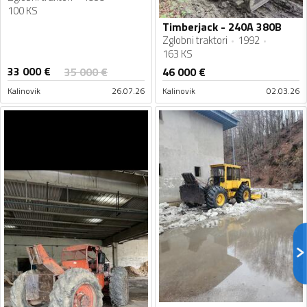
100 KS
Timberjack - 240A 380B
Zglobni traktori
1992
163 KS
33 000
€
35 000
€
46 000
€
Kalinovik
26.07.26
Kalinovik
02.03.26