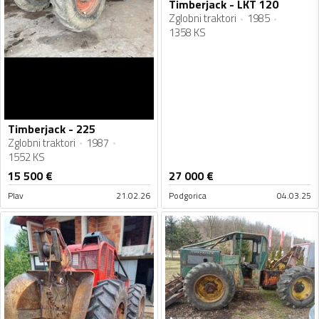
Timberjack - LKT 120
Zglobni traktori
1985
1358 KS
Timberjack - 225
Zglobni traktori
1987
1552 KS
15 500
€
27 000
€
Plav
21.02.26
Podgorica
04.03.25