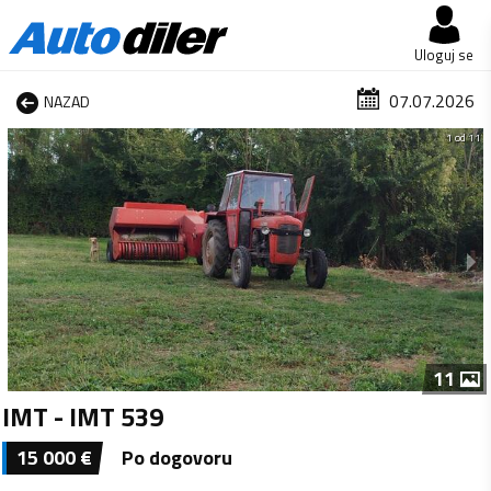
Uloguj se
07.07.2026
NAZAD
1 od 11
11
IMT - IMT 539
15 000
€
Po dogovoru