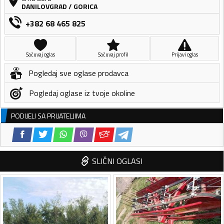
DANILOVGRAD
/
GORICA
+382 68 465 825
Sačuvaj oglas
Sačuvaj profil
Prijavi oglas
Pogledaj sve oglase prodavca
Pogledaj oglase iz tvoje okoline
PODIJELI SA PRIJATELJIMA
SLIČNI OGLASI