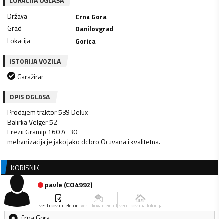
LOKACIJA OGLASA
Država
Crna Gora
Grad
Danilovgrad
Lokacija
Gorica
ISTORIJA VOZILA
Garažiran
OPIS OGLASA
Prodajem traktor 539 Delux
Balirka Velger 52
Frezu Gramip 160 AT 30
mehanizacija je jako jako dobro Ocuvana i kvalitetna.
KORISNIK
pavle
(
CO4992
)
verifikovan telefon
verifikovan email
verifikovana lokacija
Crna Gora