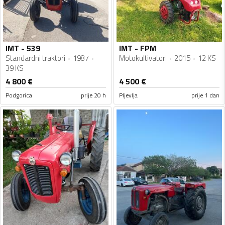
IMT - 539
IMT - FPM
Standardni traktori
1987
Motokultivatori
2015
12 KS
39 KS
4 800
€
4 500
€
Podgorica
prije 20 h
Pljevlja
prije 1 dan