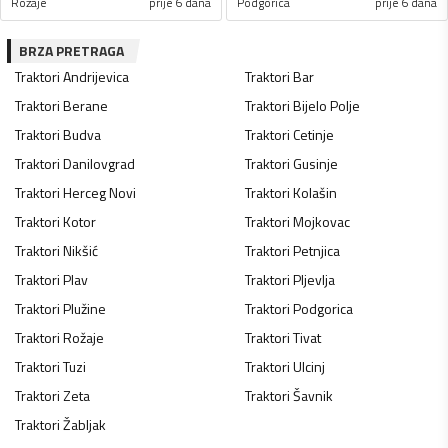
Rožaje
prije 6 dana
Podgorica
prije 6 dana
BRZA PRETRAGA
Traktori
Andrijevica
Traktori
Bar
Traktori
Berane
Traktori
Bijelo Polje
Traktori
Budva
Traktori
Cetinje
Traktori
Danilovgrad
Traktori
Gusinje
Traktori
Herceg Novi
Traktori
Kolašin
Traktori
Kotor
Traktori
Mojkovac
Traktori
Nikšić
Traktori
Petnjica
Traktori
Plav
Traktori
Pljevlja
Traktori
Plužine
Traktori
Podgorica
Traktori
Rožaje
Traktori
Tivat
Traktori
Tuzi
Traktori
Ulcinj
Traktori
Zeta
Traktori
Šavnik
Traktori
Žabljak