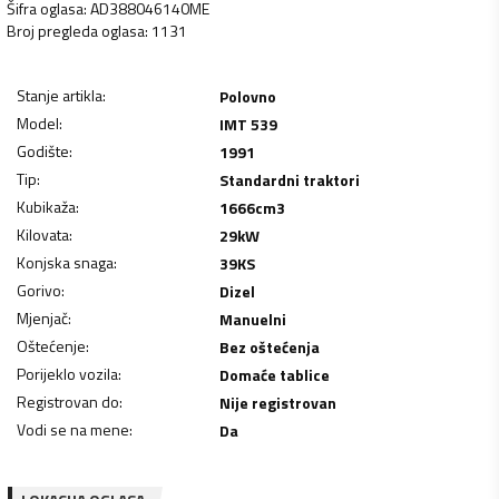
Šifra oglasa
:
AD388046140ME
Broj pregleda oglasa
:
1131
Stanje artikla
:
Polovno
Model
:
IMT 539
Godište
:
1991
Tip
:
Standardni traktori
Kubikaža
:
1666
cm3
Kilovata
:
29
kW
Konjska snaga
:
39
KS
Gorivo
:
Dizel
Mjenjač
:
Manuelni
Oštećenje
:
Bez oštećenja
Porijeklo vozila
:
Domaće tablice
Registrovan do
:
Nije registrovan
Vodi se na mene
:
Da