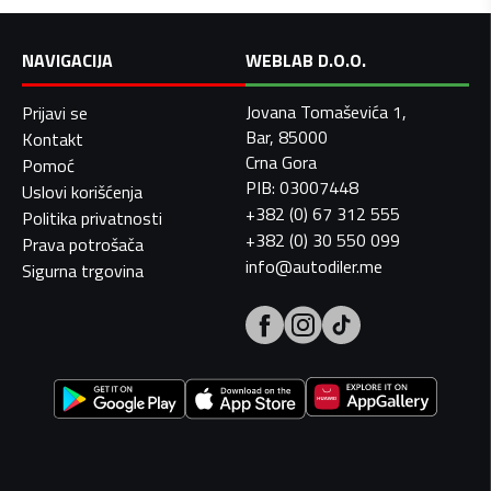
NAVIGACIJA
WEBLAB D.O.O.
Jovana Tomaševića 1,
Prijavi se
Bar, 85000
Kontakt
Crna Gora
Pomoć
PIB: 03007448
Uslovi korišćenja
+382 (0) 67 312 555
Politika privatnosti
+382 (0) 30 550 099
Prava potrošača
info@autodiler.me
Sigurna trgovina