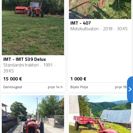
IMT - 407
Motokultivatori
2018
30 KS
IMT - IMT 539 Delux
Standardni traktori
1991
39 KS
15 000
€
1 000
€
Danilovgrad
prije 14 h
Bijelo Polje
prije 18 h