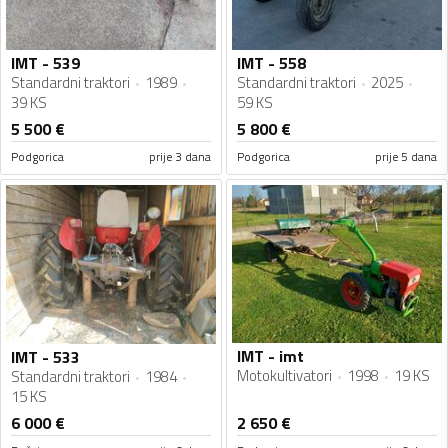
IMT - 539
IMT - 558
Standardni traktori
1989
Standardni traktori
2025
39 KS
59 KS
5 500
€
5 800
€
Podgorica
prije 3 dana
Podgorica
prije 5 dana
IMT - imt
IMT - 533
Motokultivatori
1998
19 KS
Standardni traktori
1984
15 KS
6 000
€
2 650
€