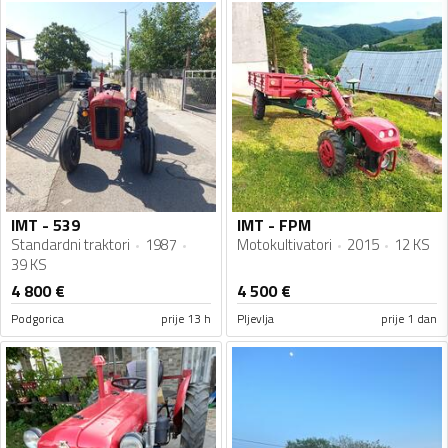
IMT - 539
IMT - FPM
Standardni traktori
1987
Motokultivatori
2015
12 KS
39 KS
4 800
€
4 500
€
Podgorica
prije 13 h
Pljevlja
prije 1 dan