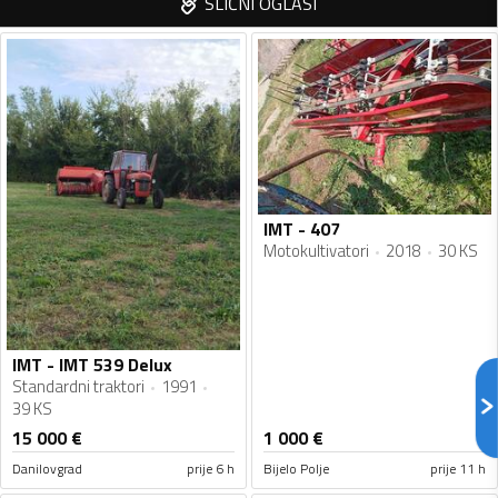
SLIČNI OGLASI
IMT - 407
Motokultivatori
2018
30 KS
IMT - IMT 539 Delux
Standardni traktori
1991
39 KS
15 000
€
1 000
€
Danilovgrad
prije 6 h
Bijelo Polje
prije 11 h