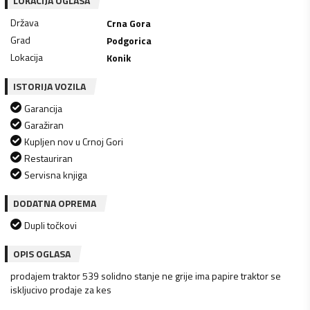
LOKACIJA OGLASA
Država
Crna Gora
Grad
Podgorica
Lokacija
Konik
ISTORIJA VOZILA
Garancija
Garažiran
Kupljen nov u Crnoj Gori
Restauriran
Servisna knjiga
DODATNA OPREMA
Dupli točkovi
OPIS OGLASA
prodajem traktor 539 solidno stanje ne grije ima papire traktor se
iskljucivo prodaje za kes