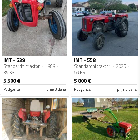
IMT - 539
IMT - 558
Standardni traktori
1989
Standardni traktori
2025
39 KS
59 KS
5 500
€
5 800
€
Podgorica
prije 3 dana
Podgorica
prije 5 dana