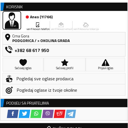
KORISNIK
Anes
(
YI766
)
verifikovan telefon
verifikovan email
verifikovana lokacija
Crna Gora
PODGORICA
/
> OKOLINA GRADA
+382 68 617 950
Sačuvaj oglas
Sačuvaj profil
Prijavi oglas
Pogledaj sve oglase prodavca
Pogledaj oglase iz tvoje okoline
PODIJELI SA PRIJATELJIMA