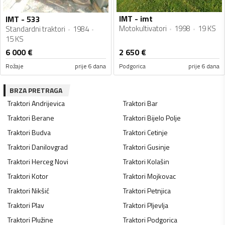
IMT - imt
IMT - 533
Motokultivatori
1998
19 KS
Standardni traktori
1984
15 KS
6 000
€
2 650
€
Rožaje
prije 6 dana
Podgorica
prije 6 dana
BRZA PRETRAGA
Traktori
Andrijevica
Traktori
Bar
Traktori
Berane
Traktori
Bijelo Polje
Traktori
Budva
Traktori
Cetinje
Traktori
Danilovgrad
Traktori
Gusinje
Traktori
Herceg Novi
Traktori
Kolašin
Traktori
Kotor
Traktori
Mojkovac
Traktori
Nikšić
Traktori
Petnjica
Traktori
Plav
Traktori
Pljevlja
Traktori
Plužine
Traktori
Podgorica