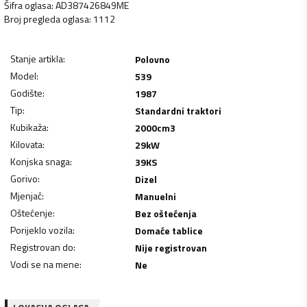
Šifra oglasa
:
AD387426849ME
Broj pregleda oglasa
:
1112
Stanje artikla
:
Polovno
Model
:
539
Godište
:
1987
Tip
:
Standardni traktori
Kubikaža
:
2000
cm3
Kilovata
:
29
kW
Konjska snaga
:
39
KS
Gorivo
:
Dizel
Mjenjač
:
Manuelni
Oštećenje
:
Bez oštećenja
Porijeklo vozila
:
Domaće tablice
Registrovan do
:
Nije registrovan
Vodi se na mene
:
Ne