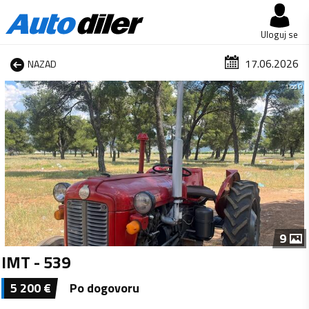
Uloguj se
17.06.2026
NAZAD
1 od 9
9
IMT - 539
5 200
€
Po dogovoru