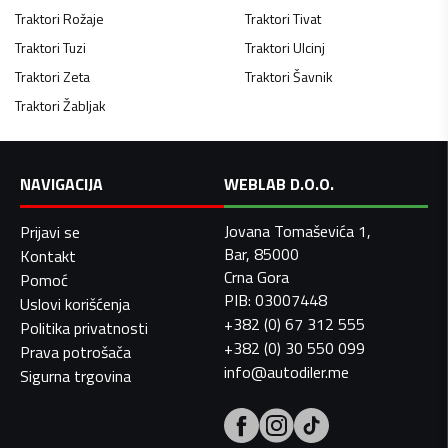
Traktori
Rožaje
Traktori
Tivat
Traktori
Tuzi
Traktori
Ulcinj
Traktori
Zeta
Traktori
Šavnik
Traktori
Žabljak
NAVIGACIJA
WEBLAB D.O.O.
Jovana Tomaševića 1,
Prijavi se
Bar, 85000
Kontakt
Crna Gora
Pomoć
PIB: 03007448
Uslovi korišćenja
+382 (0) 67 312 555
Politika privatnosti
+382 (0) 30 550 099
Prava potrošača
info@autodiler.me
Sigurna trgovina